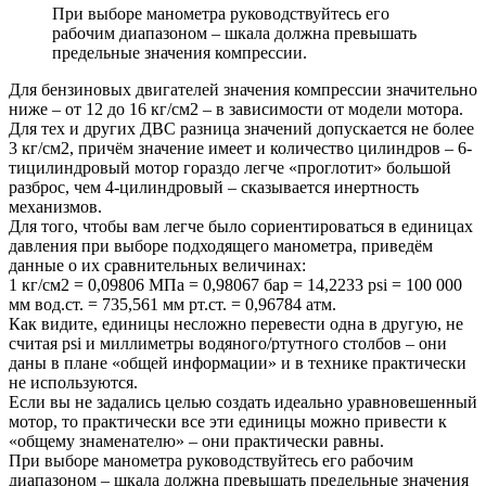
При выборе манометра руководствуйтесь его
рабочим диапазоном – шкала должна превышать
предельные значения компрессии.
Для бензиновых двигателей значения компрессии значительно
ниже – от 12 до 16 кг/см2 – в зависимости от модели мотора.
Для тех и других ДВС разница значений допускается не более
3 кг/см2, причём значение имеет и количество цилиндров – 6-
тицилиндровый мотор гораздо легче «проглотит» большой
разброс, чем 4-цилиндровый – сказывается инертность
механизмов.
Для того, чтобы вам легче было сориентироваться в единицах
давления при выборе подходящего манометра, приведём
данные о их сравнительных величинах:
1 кг/см2 = 0,09806 МПа = 0,98067 бар = 14,2233 psi = 100 000
мм вод.ст. = 735,561 мм рт.ст. = 0,96784 атм.
Как видите, единицы несложно перевести одна в другую, не
считая psi и миллиметры водяного/ртутного столбов – они
даны в плане «общей информации» и в технике практически
не используются.
Если вы не задались целью создать идеально уравновешенный
мотор, то практически все эти единицы можно привести к
«общему знаменателю» – они практически равны.
При выборе манометра руководствуйтесь его рабочим
диапазоном – шкала должна превышать предельные значения