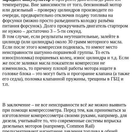
температуры. Вне зависимости от того, бензиновый мотор
или дизельный – проверку цилиндров производите по
очереди, предварительно отключив подачу топлива на
форсунки (можно просто разъединить колодку разъёма
питания форсунок). Долго прокручивать двигатель стартером
не нужно – достаточно 3 – 5-ти секунд.
В том случае, если результаты неутешительные, залейте в
цилиндр (или цилиндры) около 30 грамм моторного масла.
Если после этого компрессия поднялась, то имеют место
неисправности шатунно-поршневой группы. То есть
износ(поломка) поршневых колец, износ цилиндра и т.д. Если
же после заливки масла показатели компрессии не
изменились, то причину плохой работы мотора ищите в
головке блока – это могут быть и прогорание клапана (а также
его седла), поломка клапанной пружины, трещины в ГБЦ и
т.п.
В заключение – не все неисправности всё же можно выявить
при помощи компрессометра. Перед тем, как приниматься за
изготовление компрессометра своими руками, например, для
дизеля, учитывайте то, что современные системы впрыска
дизельных моторов (например, Common Rail)
предусматривают нагнетание давления топлива в общей