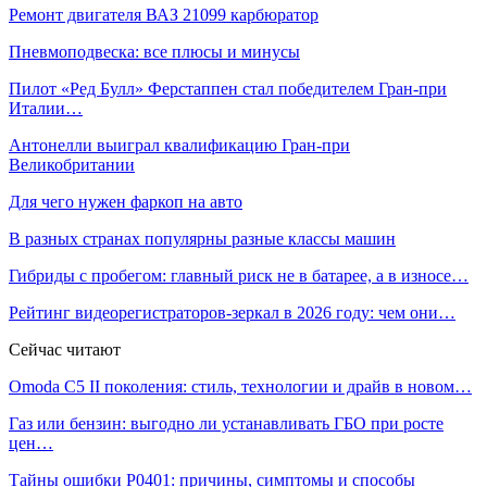
Ремонт двигателя ВАЗ 21099 карбюратор
Пневмоподвеска: все плюсы и минусы
Пилот «Ред Булл» Ферстаппен стал победителем Гран‑при
Италии…
Антонелли выиграл квалификацию Гран‑при
Великобритании
Для чего нужен фаркоп на авто
В разных странах популярны разные классы машин
Гибриды с пробегом: главный риск не в батарее, а в износе…
Рейтинг видеорегистраторов-зеркал в 2026 году: чем они…
Сейчас читают
Omoda C5 II поколения: стиль, технологии и драйв в новом…
Газ или бензин: выгодно ли устанавливать ГБО при росте
цен…
Тайны ошибки P0401: причины, симптомы и способы