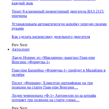
каждый знак
Троит 8-клапанный инжекторный двигатель ВАЗ 2115:
причины
Устанавливаем автоматическую коробку передач своими
руками
Как сделать раскоксовку дизельного двигателя
Prev
Next
Автоспорт
Ландо Норрис из «Макларена» выиграл Гран‑при
Венгрии «Формулы‑1»
Гран‑при Бахрейна «Формулы‑1» пройдет в Малайзии в
октябре
Пилот «Феррари» Хэмилтон оштрафован на три
позиции на старте Гран‑при Венгрии…
Лидер чемпионата «Ф‑1» Антонелли из‑за штрафа
потеряет три позиции на старте гонки…
Prev
Next