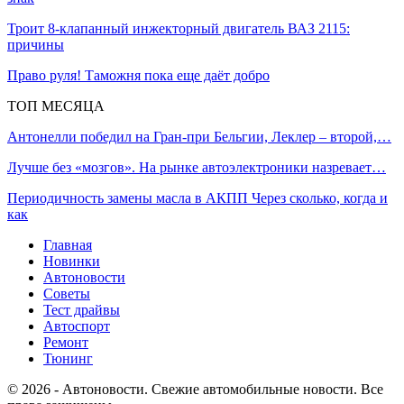
Троит 8-клапанный инжекторный двигатель ВАЗ 2115:
причины
Право руля! Таможня пока еще даёт добро
ТОП МЕСЯЦА
Антонелли победил на Гран‑при Бельгии, Леклер – второй,…
Лучше без «мозгов». На рынке автоэлектроники назревает…
Периодичность замены масла в АКПП Через сколько, когда и
как
Главная
Новинки
Автоновости
Советы
Тест драйвы
Автоспорт
Ремонт
Тюнинг
© 2026 - Автоновости. Свежие автомобильные новости. Все