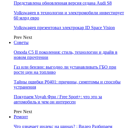
Представлена обновленная версия седана Audi S8
Volkswagen в технологии и электромобили инвестирует
60 млрд евро
Volkswagen презентовал электрокар ID Space Vision
Prev
Next
Советы
Omoda C5 II поколения: стиль, технологии и драйв в
новом прочтении
Газ или бензин: выгодно ли устанавливать ГБО при
росте цен на топливо
Тайны ошибки P0401: причины, симптомы и способы
устранения
Покупаем Voyah Фри / Free Sport+: что это за
автомобиль и чем он интересен
Prev
Next
Ремонт
Что означает индекс на шинах? : Видео Разбираем