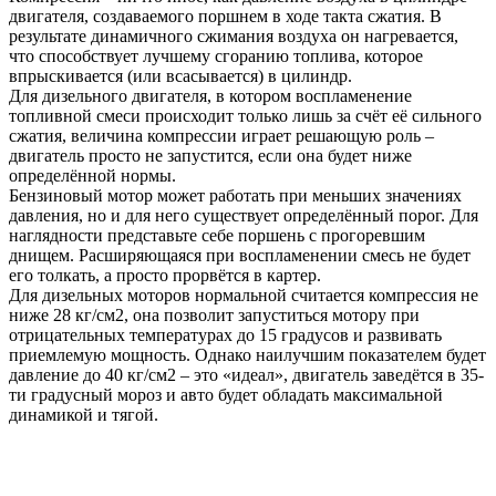
двигателя, создаваемого поршнем в ходе такта сжатия. В
результате динамичного сжимания воздуха он нагревается,
что способствует лучшему сгоранию топлива, которое
впрыскивается (или всасывается) в цилиндр.
Для дизельного двигателя, в котором воспламенение
топливной смеси происходит только лишь за счёт её сильного
сжатия, величина компрессии играет решающую роль –
двигатель просто не запустится, если она будет ниже
определённой нормы.
Бензиновый мотор может работать при меньших значениях
давления, но и для него существует определённый порог. Для
наглядности представьте себе поршень с прогоревшим
днищем. Расширяющаяся при воспламенении смесь не будет
его толкать, а просто прорвётся в картер.
Для дизельных моторов нормальной считается компрессия не
ниже 28 кг/см2, она позволит запуститься мотору при
отрицательных температурах до 15 градусов и развивать
приемлемую мощность. Однако наилучшим показателем будет
давление до 40 кг/см2 – это «идеал», двигатель заведётся в 35-
ти градусный мороз и авто будет обладать максимальной
динамикой и тягой.