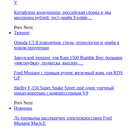
V
Китайские координаты, российская сборка и два
миллиона рублей: тест-драйв Evolute…
Prev
Next
Тюнинг
Omoda C5 II поколения: стиль, технологии и драйв в
новом прочтении
Заводской тюнинг для Ram 1500 Rumble Bee: большие
«мясорубки», подвеска, выхлоп,…
Ford Mustang с правым рулем: железный конь для RDS
GP
Shelby F-150 Super Snake Sport: ещё один уличный
пикап-коротыш с компрессорным V8
Prev
Next
Новинки
До премьеры рассекречен электрокроссовер Ford
Mustang Mach-E