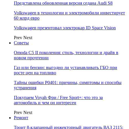
Представлена обновленная версия седана Audi S8
Volkswagen в технологии и электромобили инвестирует
60 млрд евро
Volkswagen презентовал электрокар ID Space Vision
Prev
Next
Советы
Omoda C5 II поколения: стиль, технологии и драйв в
новом прочтении
Газ или бензин: выгодно ли устанавливать ГБО при
росте цен на топливо
Тайны ошибки P0401: причины, симптомы и способы
устранения
Покупаем Voyah Фри / Free Sport+: что это за
автомобиль и чем он интересен
Prev
Next
Ремонт
Троит 8-клапанный инжекторный двигатель ВАЗ 2115: