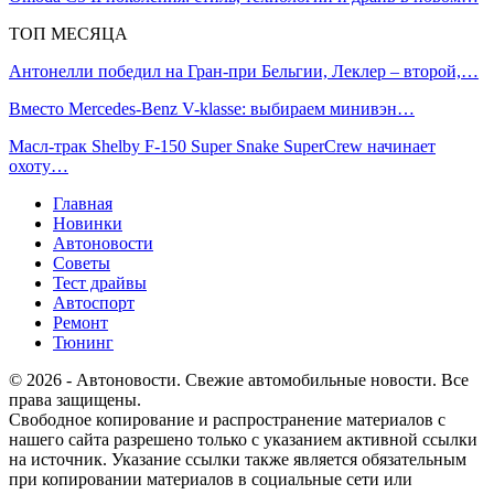
ТОП МЕСЯЦА
Антонелли победил на Гран‑при Бельгии, Леклер – второй,…
Вместо Mercedes-Benz V-klasse: выбираем минивэн…
Масл-трак Shelby F-150 Super Snake SuperCrew начинает
охоту…
Главная
Новинки
Автоновости
Советы
Тест драйвы
Автоспорт
Ремонт
Тюнинг
© 2026 - Автоновости. Свежие автомобильные новости. Все
права защищены.
Свободное копирование и распространение материалов с
нашего сайта разрешено только с указанием активной ссылки
на источник. Указание ссылки также является обязательным
при копировании материалов в социальные сети или