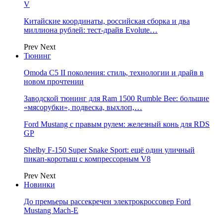
V
Китайские координаты, российская сборка и два
миллиона рублей: тест-драйв Evolute…
Prev
Next
Тюнинг
Omoda C5 II поколения: стиль, технологии и драйв в
новом прочтении
Заводской тюнинг для Ram 1500 Rumble Bee: большие
«мясорубки», подвеска, выхлоп,…
Ford Mustang с правым рулем: железный конь для RDS
GP
Shelby F-150 Super Snake Sport: ещё один уличный
пикап-коротыш с компрессорным V8
Prev
Next
Новинки
До премьеры рассекречен электрокроссовер Ford
Mustang Mach-E