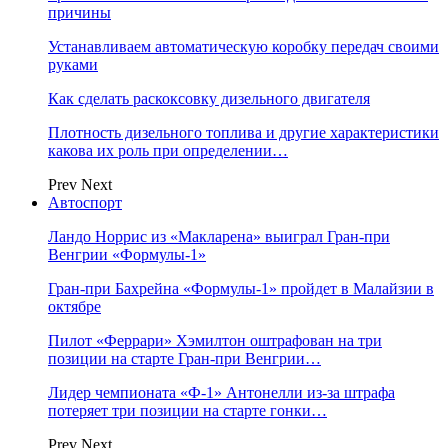
причины
Устанавливаем автоматическую коробку передач своими
руками
Как сделать раскоксовку дизельного двигателя
Плотность дизельного топлива и другие характеристики
какова их роль при определении…
Prev
Next
Автоспорт
Ландо Норрис из «Макларена» выиграл Гран‑при
Венгрии «Формулы‑1»
Гран‑при Бахрейна «Формулы‑1» пройдет в Малайзии в
октябре
Пилот «Феррари» Хэмилтон оштрафован на три
позиции на старте Гран‑при Венгрии…
Лидер чемпионата «Ф‑1» Антонелли из‑за штрафа
потеряет три позиции на старте гонки…
Prev
Next