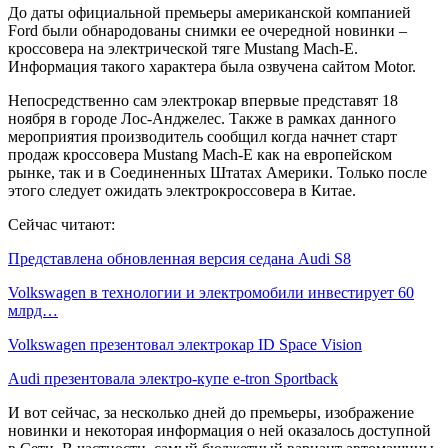
До даты официальной премьеры американской компанией
Ford были обнародованы снимки ее очередной новинки –
кроссовера на электрической тяге Mustang Mach-E.
Информация такого характера была озвучена сайтом Motor.
Непосредственно сам электрокар впервые представят 18
ноября в городе Лос-Анджелес. Также в рамках данного
мероприятия производитель сообщил когда начнет старт
продаж кроссовера Mustang Mach-E как на европейском
рынке, так и в Соединенных Штатах Америки. Только после
этого следует ожидать электрокроссовера в Китае.
Сейчас читают:
Представлена обновленная версия седана Audi S8
Volkswagen в технологии и электромобили инвестирует 60
млрд…
Volkswagen презентовал электрокар ID Space Vision
Audi презентовала электро-купе e-tron Sportback
И вот сейчас, за несколько дней до премьеры, изображение
новинки и некоторая информация о ней оказалось доступной