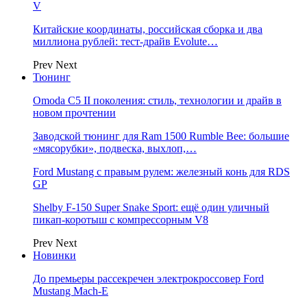
V
Китайские координаты, российская сборка и два
миллиона рублей: тест-драйв Evolute…
Prev
Next
Тюнинг
Omoda C5 II поколения: стиль, технологии и драйв в
новом прочтении
Заводской тюнинг для Ram 1500 Rumble Bee: большие
«мясорубки», подвеска, выхлоп,…
Ford Mustang с правым рулем: железный конь для RDS
GP
Shelby F-150 Super Snake Sport: ещё один уличный
пикап-коротыш с компрессорным V8
Prev
Next
Новинки
До премьеры рассекречен электрокроссовер Ford
Mustang Mach-E