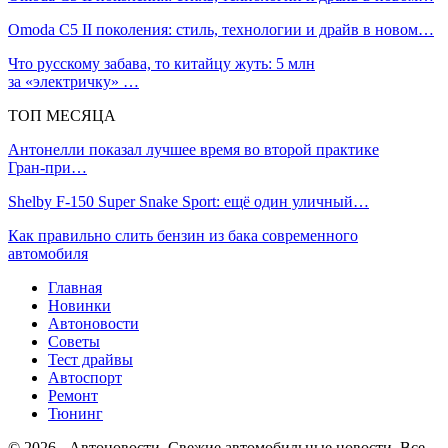
Omoda C5 II поколения: стиль, технологии и драйв в новом…
Что русскому забава, то китайцу жуть: 5 млн
за «электричку» …
ТОП МЕСЯЦА
Антонелли показал лучшее время во второй практике
Гран‑при…
Shelby F-150 Super Snake Sport: ещё один уличный…
Как правильно слить бензин из бака современного
автомобиля
Главная
Новинки
Автоновости
Советы
Тест драйвы
Автоспорт
Ремонт
Тюнинг
© 2026 - Автоновости. Свежие автомобильные новости. Все