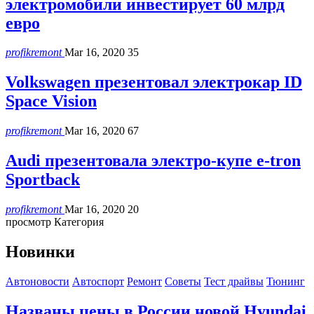
электромобили инвестирует 60 млрд
евро
profikremont
Mar 16, 2020
35
Volkswagen презентовал электрокар ID
Space Vision
profikremont
Mar 16, 2020
67
Audi презентовала электро-купе e-tron
Sportback
profikremont
Mar 16, 2020
20
просмотр Категория
Новинки
Автоновости
Автоспорт
Ремонт
Советы
Тест драйвы
Тюнинг
Названы цены в России новой Hyundai