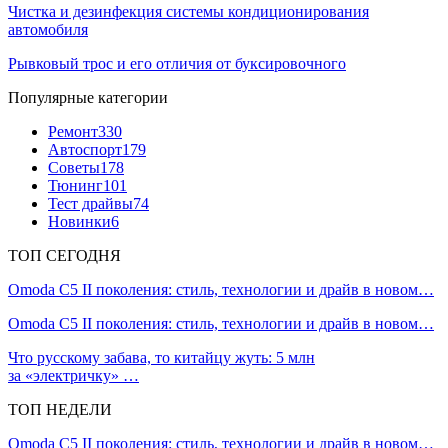
Чистка и дезинфекция системы кондиционирования
автомобиля
Рывковый трос и его отличия от буксировочного
Популярные категории
Ремонт
330
Автоспорт
179
Советы
178
Тюнинг
101
Тест драйвы
74
Новинки
6
ТОП СЕГОДНЯ
Omoda C5 II поколения: стиль, технологии и драйв в новом…
Omoda C5 II поколения: стиль, технологии и драйв в новом…
Что русскому забава, то китайцу жуть: 5 млн
за «электричку» …
ТОП НЕДЕЛИ
Omoda C5 II поколения: стиль, технологии и драйв в новом…