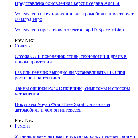
Представлена обновленная версия седана Audi S8
Volkswagen в технологии и электромобили инвестирует
60 млрд евро
Volkswagen презентовал электрокар ID Space Vision
Prev
Next
Советы
Omoda C5 II поколения: стиль, технологии и драйв в
новом прочтении
Газ или бензин: выгодно ли устанавливать ГБО при
росте цен на топливо
Тайны ошибки P0401: причины, симптомы и способы
устранения
Покупаем Voyah Фри / Free Sport+: что это за
автомобиль и чем он интересен
Prev
Next
Ремонт
Устанавливаем автоматическую коробку передач своими