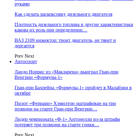
руками
Как сделать раскоксовку дизельного двигателя
Плотность дизельного топлива и другие характеристики
какова их роль при определении…
ВАЗ 2109 инжектор: троит двигатель, не тянет и
дергается
Prev
Next
Автоспорт
Ландо Норрис из «Макларена» выиграл Гран‑при
Венгрии «Формулы‑1»
Гран‑при Бахрейна «Формулы‑1» пройдет в Малайзии в
октябре
Пилот «Феррари» Хэмилтон оштрафован на три
позиции на старте Гран‑при Венгрии…
Лидер чемпионата «Ф‑1» Антонелли из‑за штрафа
потеряет три позиции на старте гонки…
Prev
Next