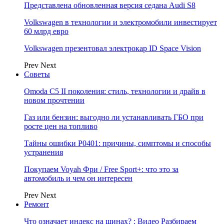
Представлена обновленная версия седана Audi S8
Volkswagen в технологии и электромобили инвестирует
60 млрд евро
Volkswagen презентовал электрокар ID Space Vision
Prev
Next
Советы
Omoda C5 II поколения: стиль, технологии и драйв в
новом прочтении
Газ или бензин: выгодно ли устанавливать ГБО при
росте цен на топливо
Тайны ошибки P0401: причины, симптомы и способы
устранения
Покупаем Voyah Фри / Free Sport+: что это за
автомобиль и чем он интересен
Prev
Next
Ремонт
Что означает индекс на шинах? : Видео Разбираем