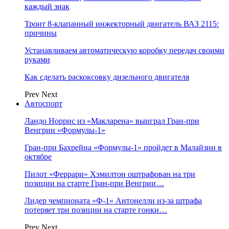
каждый знак
Троит 8-клапанный инжекторный двигатель ВАЗ 2115:
причины
Устанавливаем автоматическую коробку передач своими
руками
Как сделать раскоксовку дизельного двигателя
Prev
Next
Автоспорт
Ландо Норрис из «Макларена» выиграл Гран‑при
Венгрии «Формулы‑1»
Гран‑при Бахрейна «Формулы‑1» пройдет в Малайзии в
октябре
Пилот «Феррари» Хэмилтон оштрафован на три
позиции на старте Гран‑при Венгрии…
Лидер чемпионата «Ф‑1» Антонелли из‑за штрафа
потеряет три позиции на старте гонки…
Prev
Next