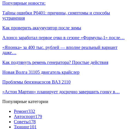
Популярные новости:
Тайны ошибки P0401: причины, симптомы и способы
устранения
Как проверить аккумулятор после зимы
Алонсо заработал первое очко в сезоне «Формулы‑1» после…
«Японка» за 400 тыс. рублей — вполне реальный вариант
даже…
Как подтянуть ремень генератора? Простые действия
Новая Волга 31105 двигатель крайслер
Проблемы бензонасосов ВАЗ 2110
«Астон Мартин» планирует досрочно завершить гонку в…
Популярные категории
Ремонт
332
Автоспорт
179
Советы
178
Тюнинг
101