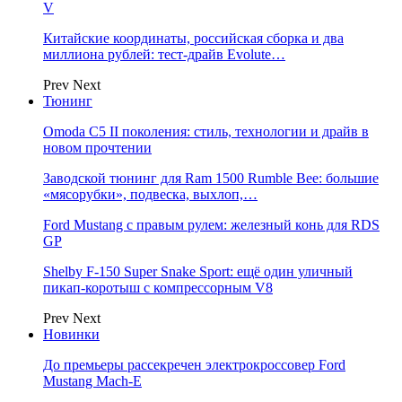
V
Китайские координаты, российская сборка и два
миллиона рублей: тест-драйв Evolute…
Prev
Next
Тюнинг
Omoda C5 II поколения: стиль, технологии и драйв в
новом прочтении
Заводской тюнинг для Ram 1500 Rumble Bee: большие
«мясорубки», подвеска, выхлоп,…
Ford Mustang с правым рулем: железный конь для RDS
GP
Shelby F-150 Super Snake Sport: ещё один уличный
пикап-коротыш с компрессорным V8
Prev
Next
Новинки
До премьеры рассекречен электрокроссовер Ford
Mustang Mach-E