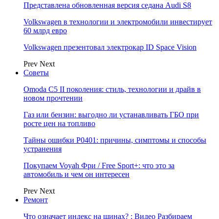
Представлена обновленная версия седана Audi S8
Volkswagen в технологии и электромобили инвестирует
60 млрд евро
Volkswagen презентовал электрокар ID Space Vision
Prev
Next
Советы
Omoda C5 II поколения: стиль, технологии и драйв в
новом прочтении
Газ или бензин: выгодно ли устанавливать ГБО при
росте цен на топливо
Тайны ошибки P0401: причины, симптомы и способы
устранения
Покупаем Voyah Фри / Free Sport+: что это за
автомобиль и чем он интересен
Prev
Next
Ремонт
Что означает индекс на шинах? : Видео Разбираем