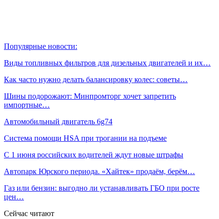
Популярные новости:
Виды топливных фильтров для дизельных двигателей и их…
Как часто нужно делать балансировку колес: советы…
Шины подорожают: Минпромторг хочет запретить
импортные…
Автомобильный двигатель 6g74
Система помощи HSA при трогании на подъеме
С 1 июня российских водителей ждут новые штрафы
Автопарк Юрского периода. «Хайтек» продаём, берём…
Газ или бензин: выгодно ли устанавливать ГБО при росте
цен…
Сейчас читают