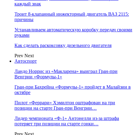
каждый знак
Троит 8-клапанный инжекторный двигатель ВАЗ 2115:
причины
Устанавливаем автоматическую коробку передач своими
руками
Как сделать раскоксовку дизельного двигателя
Prev
Next
Автоспорт
Ландо Норрис из «Макларена» выиграл Гран‑при
Венгрии «Формулы‑1»
Гран‑при Бахрейна «Формулы‑1» пройдет в Малайзии в
октябре
Пилот «Феррари» Хэмилтон оштрафован на три
позиции на старте Гран‑при Венгрии…
Лидер чемпионата «Ф‑1» Антонелли из‑за штрафа
потеряет три позиции на старте гонки…
Prev
Next