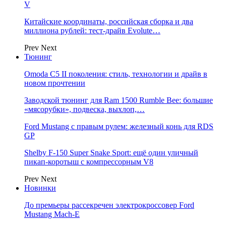
V
Китайские координаты, российская сборка и два
миллиона рублей: тест-драйв Evolute…
Prev
Next
Тюнинг
Omoda C5 II поколения: стиль, технологии и драйв в
новом прочтении
Заводской тюнинг для Ram 1500 Rumble Bee: большие
«мясорубки», подвеска, выхлоп,…
Ford Mustang с правым рулем: железный конь для RDS
GP
Shelby F-150 Super Snake Sport: ещё один уличный
пикап-коротыш с компрессорным V8
Prev
Next
Новинки
До премьеры рассекречен электрокроссовер Ford
Mustang Mach-E