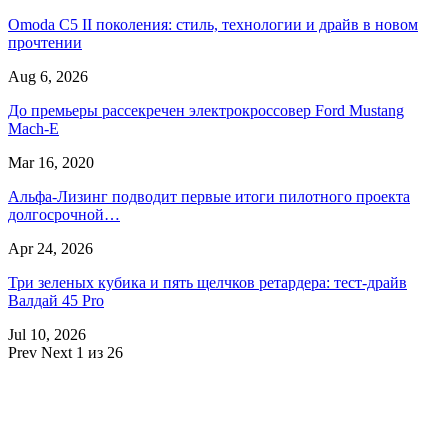
Omoda C5 II поколения: стиль, технологии и драйв в новом
прочтении
Aug 6, 2026
До премьеры рассекречен электрокроссовер Ford Mustang
Mach-E
Mar 16, 2020
Альфа-Лизинг подводит первые итоги пилотного проекта
долгосрочной…
Apr 24, 2026
Три зеленых кубика и пять щелчков ретардера: тест-драйв
Валдай 45 Pro
Jul 10, 2026
Prev
Next
1 из 26