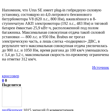
Напомним, что Urus SE имеет plug-in гибридную силовую
установку, состоящую из 4,0-литрового бензинового
битурбомотора V8 (620 л.с., 800 Нм), вживлённого в 8-
ступенчатую АКП электромотора (192 л.с., 483 Нм) и тяговой
батареи ёмкостью 25,9 кВт·ч, расположенной под полом
багажника. Максимальная совокупная отдача такой силовой
установки — 800 л.с. и 950 Нм. Brabus не трогал
электрическую часть, а лишь слегка «подкормил» ДВС, в
результате чего максимальная совокупная отдача увеличилась
до 900 л.с. и 1050 Нм, время разгона до 100 км/ч уменьшилось
с 3,4 до 3,2 с, максимальная скорость по-прежнему ограничена
на отметке 312 км/ч.
Источник
кроссовер
0
0
Поделится
profikremont
1015 записей
0 комментариев