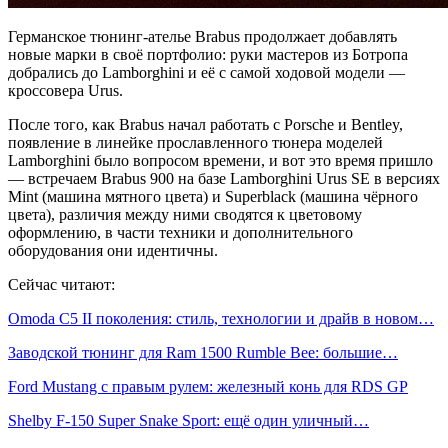
Германское тюнинг-ателье Brabus продолжает добавлять
новые марки в своё портфолио: руки мастеров из Ботропа
добрались до Lamborghini и её с самой ходовой модели —
кроссовера Urus.
После того, как Brabus начал работать с Porsche и Bentley,
появление в линейке прославленного тюнера моделей
Lamborghini было вопросом времени, и вот это время пришло
— встречаем Brabus 900 на базе Lamborghini Urus SE в версиях
Mint (машина мятного цвета) и Superblack (машина чёрного
цвета), различия между ними сводятся к цветовому
оформлению, в части техники и дополнительного
оборудования они идентичны.
Сейчас читают:
Omoda C5 II поколения: стиль, технологии и драйв в новом…
Заводской тюнинг для Ram 1500 Rumble Bee: большие…
Ford Mustang с правым рулем: железный конь для RDS GP
Shelby F-150 Super Snake Sport: ещё один уличный…