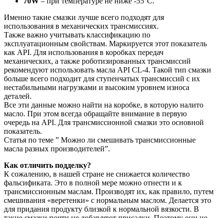
70W
– при температуре не ниже -55°C.
Именно такие смазки лучше всего подходят для
использования в механических трансмиссиях.
Также важно учитывать классификацию по
эксплуатационным свойствам. Маркируется этот показатель
как API. Для использования в коробках передач
механических, а также роботизированных трансмиссий
рекомендуют использовать масла API CL-4. Такой тип смазки
больше всего подходит для ступенчатых трансмиссий с их
нестабильными нагрузками и высоким уровнем износа
деталей.
Все эти данные можно найти на коробке, в которую налито
масло. При этом всегда обращайте внимание в первую
очередь на API. Для трансмиссионной смазки это основной
показатель.
Статья по теме ” Можно ли смешивать трансмиссионные
масла разных производителей”.
Как отличить подделку?
К сожалению, в нашей стране не снижается количество
фальсификата. Это в полной мере можно отнести и к
трансмиссионным маслам. Производят их, как правило, путем
смешивания «веретенки» с нормальным маслом. Делается это
для придания продукту близкой к нормальной вязкости. В
такие смазки почти не добавляют присадки. Поэтому они не