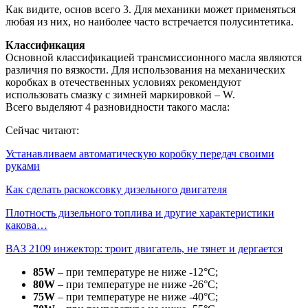
Как видите, основ всего 3. Для механики может применяться
любая из них, но наиболее часто встречается полусинтетика.
Классификация
Основной классификацией трансмиссионного масла являются
различия по вязкости. Для использования на механических
коробках в отечественных условиях рекомендуют
использовать смазку с зимней маркировкой – W.
Всего выделяют 4 разновидности такого масла:
Сейчас читают:
Устанавливаем автоматическую коробку передач своими
руками
Как сделать раскоксовку дизельного двигателя
Плотность дизельного топлива и другие характеристики
какова…
ВАЗ 2109 инжектор: троит двигатель, не тянет и дергается
85W
– при температуре не ниже -12°C;
80W
– при температуре не ниже -26°C;
75W
– при температуре не ниже -40°C;