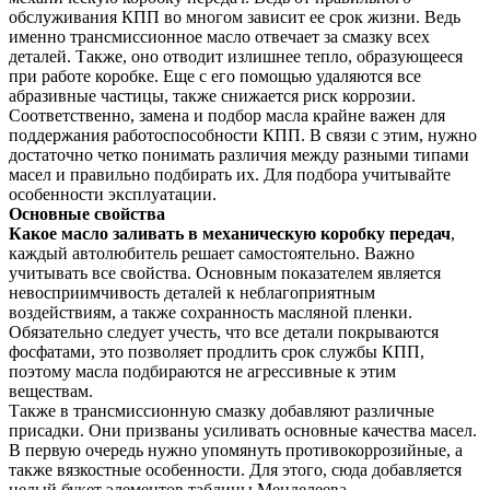
обслуживания КПП во многом зависит ее срок жизни. Ведь
именно трансмиссионное масло отвечает за смазку всех
деталей. Также, оно отводит излишнее тепло, образующееся
при работе коробке. Еще с его помощью удаляются все
абразивные частицы, также снижается риск коррозии.
Соответственно, замена и подбор масла крайне важен для
поддержания работоспособности КПП. В связи с этим, нужно
достаточно четко понимать различия между разными типами
масел и правильно подбирать их. Для подбора учитывайте
особенности эксплуатации.
Основные свойства
Какое масло заливать в механическую коробку передач
,
каждый автолюбитель решает самостоятельно. Важно
учитывать все свойства. Основным показателем является
невосприимчивость деталей к неблагоприятным
воздействиям, а также сохранность масляной пленки.
Обязательно следует учесть, что все детали покрываются
фосфатами, это позволяет продлить срок службы КПП,
поэтому масла подбираются не агрессивные к этим
веществам.
Также в трансмиссионную смазку добавляют различные
присадки. Они призваны усиливать основные качества масел.
В первую очередь нужно упомянуть противокоррозийные, а
также вязкостные особенности. Для этого, сюда добавляется
целый букет элементов таблицы Менделеева.