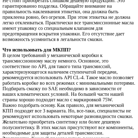
Не стоит приобретать слишком дешевую продукцию. Это
гарантированно подделка. Обращайте внимание на
правильность наклеивания этикетки, она должна быть
приклеена ровно, без огрехов. При этом этикетка не должна
легко отклеиваться. Практически все трансмиссионные масла
имеют упаковку со специальным клапаном для
предотвращения вскрытия упаковки. Его отсутствие дает
возможность усомниться в легальности смазки.
Что использовать для МКПП?
В целом требований у механической коробки к
трансмиссионному маслу немного. Основное, это
соответствие по API, для такого типа трансмиссий,
характеризующегося наличием ступенчатой передачи,
рекомендуется использовать API CL-4. Такое масло позволяет
работать коробке во всех режимах с минимальными потерями.
Подбирать смазку по SAE необходимо в зависимости от
ваших климатических условий. На большей части нашей
страны хорошо подходит масло с маркировкой 75W.
Важно подобрать основу. Как правило, для механической
КПП подходят все 3 варианта. Но, все-таки, специалисты не
рекомендуют использовать некоторые разновидности смазки.
Желательно приобретать синтетику или более дешевую
полусинтетику. В этих маслах присутствуют все компоненты,
необходимые для защиты деталей трансмиссии.