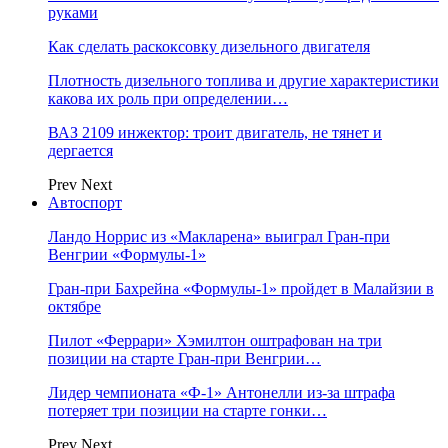
руками
Как сделать раскоксовку дизельного двигателя
Плотность дизельного топлива и другие характеристики
какова их роль при определении…
ВАЗ 2109 инжектор: троит двигатель, не тянет и
дергается
Prev
Next
Автоспорт
Ландо Норрис из «Макларена» выиграл Гран‑при
Венгрии «Формулы‑1»
Гран‑при Бахрейна «Формулы‑1» пройдет в Малайзии в
октябре
Пилот «Феррари» Хэмилтон оштрафован на три
позиции на старте Гран‑при Венгрии…
Лидер чемпионата «Ф‑1» Антонелли из‑за штрафа
потеряет три позиции на старте гонки…
Prev
Next