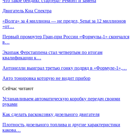
Что такое бендикс стартера? Ремонт и замена
Двигатель Киа Спектра
«Волга» за 4 миллиона — не предел, Senat за 12 миллионов
«от…
Первый промоутер Гран‑при России «Формулы‑1» скончался
в…
Экипаж Ферстаппена стал четвертым по итогам
квалификации к…
Антонелли выиграл третью гонку подряд в «Формуле‑1»,…
Авто тонировка которую не видит прибор
Сейчас читают
Устанавливаем автоматическую коробку передач своими
руками
Как сделать раскоксовку дизельного двигателя
Плотность дизельного топлива и другие характеристики
какова…