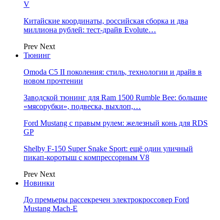
V
Китайские координаты, российская сборка и два
миллиона рублей: тест-драйв Evolute…
Prev
Next
Тюнинг
Omoda C5 II поколения: стиль, технологии и драйв в
новом прочтении
Заводской тюнинг для Ram 1500 Rumble Bee: большие
«мясорубки», подвеска, выхлоп,…
Ford Mustang с правым рулем: железный конь для RDS
GP
Shelby F-150 Super Snake Sport: ещё один уличный
пикап-коротыш с компрессорным V8
Prev
Next
Новинки
До премьеры рассекречен электрокроссовер Ford
Mustang Mach-E