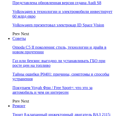
Представлена обновленная версия седана Audi S8
Volkswagen в технологии и электромобили инвестирует
60 млрд евро
Volkswagen презентовал электрокар ID Space Vision
Prev
Next
Советы
Omoda C5 II поколения: стиль, технологии и драйв в
новом прочтении
Газ или бензин: выгодно ли устанавливать ГБО при
росте цен на топливо
Тайны ошибки P0401: причины, симптомы и способы
устранения
Покупаем Voyah Фри / Free Sport+: что это за
автомобиль и чем он интересен
Prev
Next
Ремонт
Троит 8-клапанный инжекторный двигатель ВАЗ 2115: