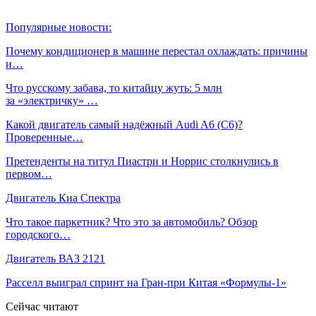
Популярные новости:
Почему кондиционер в машине перестал охлаждать: причины
и…
Что русскому забава, то китайцу жуть: 5 млн
за «электричку» …
Какой двигатель самый надёжный Audi A6 (С6)?
Проверенные…
Претенденты на титул Пиастри и Норрис столкнулись в
первом…
Двигатель Киа Спектра
Что такое паркетник? Что это за автомобиль? Обзор
городского…
Двигатель ВАЗ 2121
Расселл выиграл спринт на Гран‑при Китая «Формулы‑1»
Сейчас читают