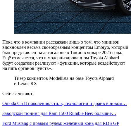
Пока что в компании рассказали лишь о том, что минивэн
вдохновлен весьма своеобразным концептом Embryo, который
был представлен на автосалоне в Токио в январе 2025 года.
Ещё отмечается, что в модернизированном Toyota Alphard
будут создатели реализуют «функции, которые воздействуют
на пять органов чувств».
Тизер концептов Modellista на базе Toyota Alphard
и Lexus RX
Сейчас читают:
Omoda C5 II поколения: стиль, технологии и драйв в новом…
Заводской тюнинг для Ram 1500 Rumble Bee: большие…
Ford Mustang с правым рулем: железный конь для RDS GP