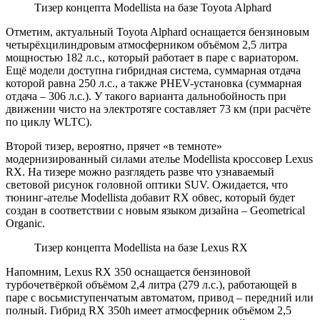
Тизер концепта Modellista на базе Toyota Alphard
Отметим, актуальный Toyota Alphard оснащается бензиновым
четырёхцилиндровым атмосферником объёмом 2,5 литра
мощностью 182 л.с., который работает в паре с вариатором.
Ещё модели доступна гибридная система, суммарная отдача
которой равна 250 л.с., а также PHEV-установка (суммарная
отдача – 306 л.с.). У такого варианта дальнобойность при
движении чисто на электротяге составляет 73 км (при расчёте
по циклу WLTC).
Второй тизер, вероятно, прячет «в темноте»
модернизированный силами ателье Modellista кроссовер Lexus
RX. На тизере можно разглядеть разве что узнаваемый
световой рисунок головной оптики SUV. Ожидается, что
тюнинг-ателье Modellista добавит RX обвес, который будет
создан в соответствии с новым языком дизайна – Geometrical
Organic.
Тизер концепта Modellista на базе Lexus RX
Напомним, Lexus RX 350 оснащается бензиновой
турбочетвёркой объёмом 2,4 литра (279 л.с.), работающей в
паре с восьмиступенчатым автоматом, привод – передний или
полный. Гибрид RX 350h имеет атмосферник объёмом 2,5