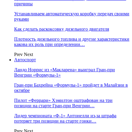
причины
Устанавливаем автоматическую коробку передач своими
руками
Как сделать раскоксовку дизельного двигателя
Плотность дизельного топлива и другие характеристики
какова их роль при определении…
Prev
Next
Автоспорт
Ландо Норрис из «Макларена» выиграл Гран‑при
Венгрии «Формулы‑1»
Гран‑при Бахрейна «Формулы‑1» пройдет в Малайзии в
октябре
Пилот «Феррари» Хэмилтон оштрафован на три
позиции на старте Гран‑при Венгрии…
Лидер чемпионата «Ф‑1» Антонелли из‑за штрафа
потеряет три позиции на старте гонки…
Prev
Next