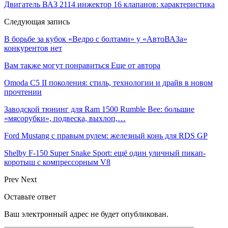
Двигатель ВАЗ 2114 инжектор 16 клапанов: характеристика
Следующая запись
В борьбе за кубок «Ведро с болтами» у «АвтоВАЗа»
конкурентов нет
Вам также могут понравиться
Еще от автора
Omoda C5 II поколения: стиль, технологии и драйв в новом
прочтении
Заводской тюнинг для Ram 1500 Rumble Bee: большие
«мясорубки», подвеска, выхлоп,…
Ford Mustang с правым рулем: железный конь для RDS GP
Shelby F-150 Super Snake Sport: ещё один уличный пикап-
коротыш с компрессорным V8
Prev
Next
Оставьте ответ
Ваш электронный адрес не будет опубликован.