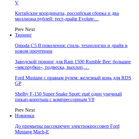
V
Китайские координаты, российская сборка и два
миллиона рублей: тест-драйв Evolute…
Prev
Next
Тюнинг
Omoda C5 II поколения: стиль, технологии и драйв в
новом прочтении
Заводской тюнинг для Ram 1500 Rumble Bee: большие
«мясорубки», подвеска, выхлоп,…
Ford Mustang с правым рулем: железный конь для RDS
GP
Shelby F-150 Super Snake Sport: ещё один уличный
пикап-коротыш с компрессорным V8
Prev
Next
Новинки
До премьеры рассекречен электрокроссовер Ford
Mustang Mach-E