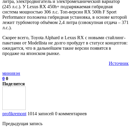
литра, электродвигатель и электромеханический вариатор
(245 л.с.). У Lexus RX 450h+ подзаряжаемая гибридная
система мощностью 306 л.с. Топ-версии RX 500h F Sport
Performance положена гибридная установка, в основе которой
лежит турбомотор объёмом 2,4 литра (совокупная отдача – 371
л.с.).
Скорее всего, Toyota Alphard и Lexus RX с новыми стайлинг-
пакетами от Modellista не долго пробудут в статусе концептов:
ожидается, что в дальнейшем такие версии появятся в
продаже на японском рынке.
Источник
минивэн
0
0
Поделится
profikremont
1014 записей
0 комментариев
Предыдущая запись