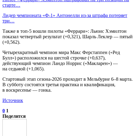
старте…
Лидер чемпионата «Ф‑1» Антонелли из‑за штрафа потеряет
три…
Также в топ‑5 вошли пилоты «Феррари»: Льюис Хэмилтон
показал четвертый результат (+0,321), Шарль Леклер — пятый
(+0,562).
Четырехкратный чемпион мира Макс Ферстаппен («Ред
Булл») расположился на шестой строчке (+0,637),
действующий чемпион Ландо Норрис («Макларен») —
на седьмой (+1,065).
Стартовый этап сезона‑2026 проходит в Мельбурне 6–8 марта.
В субботу состоятся третья практика и квалификация,
в воскресенье — гонка.
Источник
0
1
Поделится