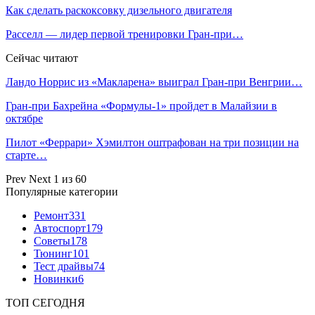
Как сделать раскоксовку дизельного двигателя
Расселл — лидер первой тренировки Гран‑при…
Сейчас читают
Ландо Норрис из «Макларена» выиграл Гран‑при Венгрии…
Гран‑при Бахрейна «Формулы‑1» пройдет в Малайзии в
октябре
Пилот «Феррари» Хэмилтон оштрафован на три позиции на
старте…
Prev
Next
1 из 60
Популярные категории
Ремонт
331
Автоспорт
179
Советы
178
Тюнинг
101
Тест драйвы
74
Новинки
6
ТОП СЕГОДНЯ