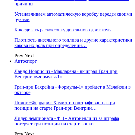
причины
Устанавливаем автоматическую коробку передач своими
руками
Как сделать раскоксовку дизельного двигателя
Плотность дизельного топлива и другие характеристики
какова их роль при определении…
Prev
Next
Автоспорт
Ландо Норрис из «Макларена» выиграл Гран‑при
Венгрии «Формулы‑1»
Гран‑при Бахрейна «Формулы‑1» пройдет в Малайзии в
октябре
Пилот «Феррари» Хэмилтон оштрафован на три
позиции на старте Гран‑при Венгрии…
Лидер чемпионата «Ф‑1» Антонелли из‑за штрафа
потеряет три позиции на старте гонки…
Prev
Next