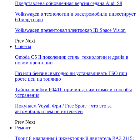
Представлена обновленная версия седана Audi S8
Volkswagen в технологии и электромобили инвестирует
60 млрд евро
Volkswagen презентовал электрокар ID Space Vision
Prev
Next
Советы
Omoda C5 II поколения: стиль, технологии и драйв в
новом прочтении
Газ или бензин: выгодно ли устанавливать ГБО при
росте цен на топливо
Тайны ошибки P0401: причины, симптомы и способы
устранения
Покупаем Voyah Фри / Free Sport+: что это за
автомобиль и чем он интересен
Prev
Next
Ремонт
Троит 8-клапанный инжекторный двигатель ВАЗ 2115: