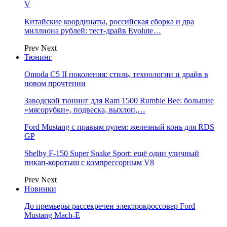
V
Китайские координаты, российская сборка и два
миллиона рублей: тест-драйв Evolute…
Prev
Next
Тюнинг
Omoda C5 II поколения: стиль, технологии и драйв в
новом прочтении
Заводской тюнинг для Ram 1500 Rumble Bee: большие
«мясорубки», подвеска, выхлоп,…
Ford Mustang с правым рулем: железный конь для RDS
GP
Shelby F-150 Super Snake Sport: ещё один уличный
пикап-коротыш с компрессорным V8
Prev
Next
Новинки
До премьеры рассекречен электрокроссовер Ford
Mustang Mach-E