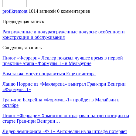
profikremont
1014 записей
0 комментариев
Предыдущая запись
Разгруженные и полуразгруженные полуоси: особенности
конструкции и обслуживания
Следующая запись
Пилот «Феррари» Леклер показал лучшее время в первой
практике этапа «Формулы‑1» в Мельбурне
Вам также могут понравиться
Еще от автора
Ландо Норрис из «Макларена» выиграл Гран‑при Венгрии
«Формулы‑1»
Гран‑при Бахрейна «Формулы‑1» пройдет в Малайзии в
октябре
Пилот «Феррари» Хэмилтон оштрафован на три позиции на
старте Гран‑при Венгрии…
Лидер чемпионата «Ф‑1» Антонелли из‑за штрафа потеряет