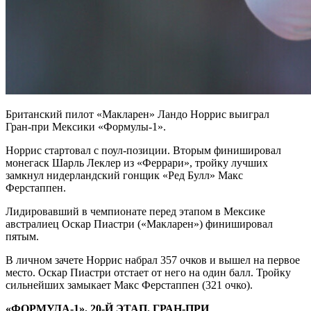
Британский пилот «Макларен» Ландо Норрис выиграл
Гран‑при Мексики «Формулы‑1».
Норрис стартовал с поул‑позиции. Вторым финишировал
монегаск Шарль Леклер из «Феррари», тройку лучших
замкнул нидерландский гонщик «Ред Булл» Макс
Ферстаппен.
Лидировавший в чемпионате перед этапом в Мексике
австралиец Оскар Пиастри («Макларен») финишировал
пятым.
В личном зачете Норрис набрал 357 очков и вышел на первое
место. Оскар Пиастри отстает от него на один балл. Тройку
сильнейших замыкает Макс Ферстаппен (321 очко).
«ФОРМУЛА‑1». 20‑Й ЭТАП. ГРАН‑ПРИ