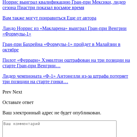
Норрис выиграл квалификацию Гран‑при Мексики, лидер
сезона Пиастри показал восьмое время
Вам также могут понравиться
Еще от автора
Ландо Норрис из «Макларена» выиграл Гран‑при Венгрии
«Формулы‑1»
Гран‑при Бахрейна «Формулы‑1» пройдет в Малайзии в
октябре
Пилот «Феррари» Хэмилтон оштрафован на три позиции на
старте Гран‑при Венгрии…
Лидер чемпионата «Ф‑1» Антонелли из‑за штрафа потеряет
три позиции на старте гонки…
Prev
Next
Оставьте ответ
Ваш электронный адрес не будет опубликован.