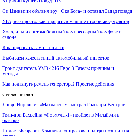
5 причин купить Hongqi H5
Си Цзиньпин объявил эру «Ока Бога» и оставил Запад позади
УРА, всё просто: как зарядить в машине второй аккумулятор
Холодильник автомобильный компрессорный комфорт в
салоне
Как подобрать лампы по авто
Выбираем качественный автомобильный инвертор
Троит двигатель УМЗ 4216 Евро 3 Газель: причины и
методы…
Как подтянуть ремень генератора? Простые действия
Сейчас читают
Ландо Норрис из «Макларена» выиграл Гран‑при Венгрии…
Гран‑при Бахрейна «Формулы‑1» пройдет в Малайзии в
октябре
Пилот «Феррари» Хэмилтон оштрафован на три позиции на