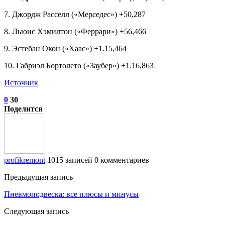
7. Джордж Расселл («Мерседес») +50,287
8. Льюис Хэмилтон («Феррари») +56,466
9. Эстебан Окон («Хаас») +1.15,464
10. Габриэл Бортолето («Заубер») +1.16,863
Источник
0
30
Поделится
profikremont
1015 записей
0 комментариев
Предыдущая запись
Пневмоподвеска: все плюсы и минусы
Следующая запись