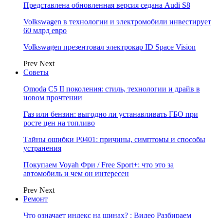
Представлена обновленная версия седана Audi S8
Volkswagen в технологии и электромобили инвестирует
60 млрд евро
Volkswagen презентовал электрокар ID Space Vision
Prev
Next
Советы
Omoda C5 II поколения: стиль, технологии и драйв в
новом прочтении
Газ или бензин: выгодно ли устанавливать ГБО при
росте цен на топливо
Тайны ошибки P0401: причины, симптомы и способы
устранения
Покупаем Voyah Фри / Free Sport+: что это за
автомобиль и чем он интересен
Prev
Next
Ремонт
Что означает индекс на шинах? : Видео Разбираем