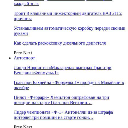
каждый знак
Троит 8-клапанный инжекторный двигатель ВАЗ 2115:
причины
Устанавливаем автоматическую коробку передач своими
руками
Как сделать раскоксовку дизельного двигателя
Prev
Next
Автоспорт
Ландо Норрис из «Макларена» выиграл Гран‑при
Венгрии «Формулы‑1»
Гран‑при Бахрейна «Формулы‑1» пройдет в Малайзии в
октябре
Пилот «Феррари» Хэмилтон оштрафован на три
позиции на старте Гран‑при Венгрии…
Лидер чемпионата «Ф‑1» Антонелли из‑за штрафа
потеряет три позиции на старте гонки…
Prev
Next