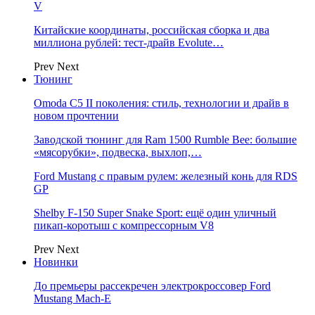
V
Китайские координаты, российская сборка и два
миллиона рублей: тест-драйв Evolute…
Prev
Next
Тюнинг
Omoda C5 II поколения: стиль, технологии и драйв в
новом прочтении
Заводской тюнинг для Ram 1500 Rumble Bee: большие
«мясорубки», подвеска, выхлоп,…
Ford Mustang с правым рулем: железный конь для RDS
GP
Shelby F-150 Super Snake Sport: ещё один уличный
пикап-коротыш с компрессорным V8
Prev
Next
Новинки
До премьеры рассекречен электрокроссовер Ford
Mustang Mach-E