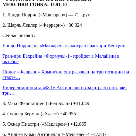
МЕКСИКИ
ГОНКА. ТОП‑10
1. Ландо Норрис («Макларен») — 71 круг
2. Шарль Леклер («Феррари») +30,324
Сейчас читают:
Ландо Норрис из «Макларена» выиграл Гран‑при Венгрии…
Гран‑при Бахрейна «Формулы‑1» пройдет в Малайзии в
октябре
Пилот «Феррари» Хэмилтон оштрафован на три позиции на
старте…
Лидер чемпионата «Ф‑1» Антонелли из‑за штрафа потеряет
три…
3. Макс Ферстаппен («Ред Булл») +31,049
4. Оливер Бермэн («Хаас») +40,955
5. Оскар Пиастри («Макларен») +42,065
6. Андреа Кими Антонелли («Мерседес») +47,837