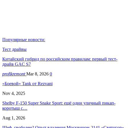
Популярные новости:
Тест драйвы
Китайский гибрид по российским правилам: первый тест-
драйв GAC S7
profikremont
Mar 8, 2026
0
«Боевой» Tank от Rezvani
Nov 4, 2025
Shelby F-150 Super Snake Sport: ещё один уличный пикап-
коротыш с…
Aug 1, 2026
Шеф, свободен? Опыт владения Москвичом-2141 «Святогор»