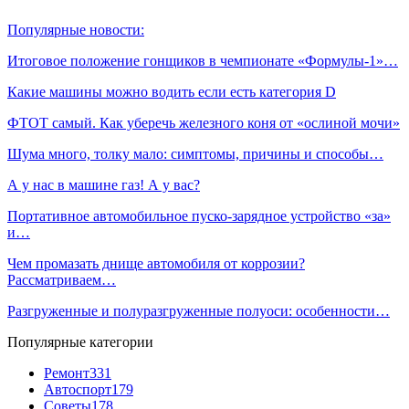
Популярные новости:
Итоговое положение гонщиков в чемпионате «Формулы‑1»…
Какие машины можно водить если есть категория D
ФТОТ самый. Как уберечь железного коня от «ослиной мочи»
Шума много, толку мало: симптомы, причины и способы…
А у нас в машине газ! А у вас?
Портативное автомобильное пуско-зарядное устройство «за»
и…
Чем промазать днище автомобиля от коррозии?
Рассматриваем…
Разгруженные и полуразгруженные полуоси: особенности…
Популярные категории
Ремонт
331
Автоспорт
179
Советы
178