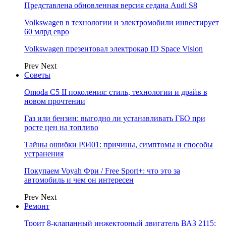
Представлена обновленная версия седана Audi S8
Volkswagen в технологии и электромобили инвестирует
60 млрд евро
Volkswagen презентовал электрокар ID Space Vision
Prev
Next
Советы
Omoda C5 II поколения: стиль, технологии и драйв в
новом прочтении
Газ или бензин: выгодно ли устанавливать ГБО при
росте цен на топливо
Тайны ошибки P0401: причины, симптомы и способы
устранения
Покупаем Voyah Фри / Free Sport+: что это за
автомобиль и чем он интересен
Prev
Next
Ремонт
Троит 8-клапанный инжекторный двигатель ВАЗ 2115: