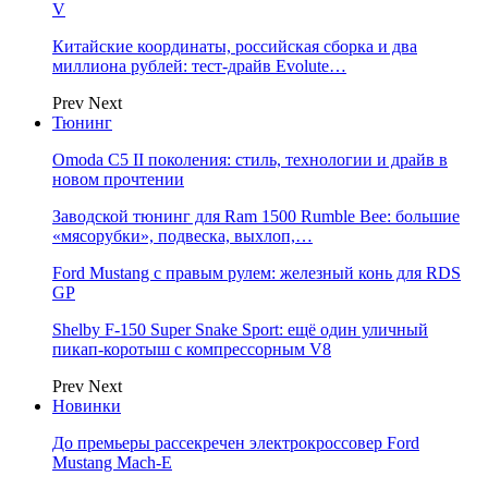
V
Китайские координаты, российская сборка и два
миллиона рублей: тест-драйв Evolute…
Prev
Next
Тюнинг
Omoda C5 II поколения: стиль, технологии и драйв в
новом прочтении
Заводской тюнинг для Ram 1500 Rumble Bee: большие
«мясорубки», подвеска, выхлоп,…
Ford Mustang с правым рулем: железный конь для RDS
GP
Shelby F-150 Super Snake Sport: ещё один уличный
пикап-коротыш с компрессорным V8
Prev
Next
Новинки
До премьеры рассекречен электрокроссовер Ford
Mustang Mach-E