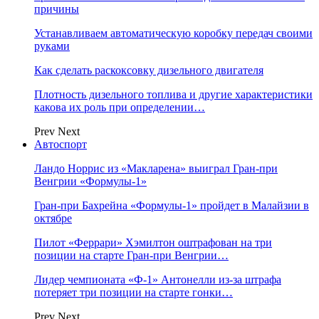
причины
Устанавливаем автоматическую коробку передач своими
руками
Как сделать раскоксовку дизельного двигателя
Плотность дизельного топлива и другие характеристики
какова их роль при определении…
Prev
Next
Автоспорт
Ландо Норрис из «Макларена» выиграл Гран‑при
Венгрии «Формулы‑1»
Гран‑при Бахрейна «Формулы‑1» пройдет в Малайзии в
октябре
Пилот «Феррари» Хэмилтон оштрафован на три
позиции на старте Гран‑при Венгрии…
Лидер чемпионата «Ф‑1» Антонелли из‑за штрафа
потеряет три позиции на старте гонки…
Prev
Next