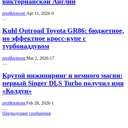
викторианской Англии
profikremont
Apr 11, 2026
0
…
Kuhl Outroad Toyota GR86: бюджетное,
но эффектное кросс-купе с
турбонаддувом
profikremont
Mar 2, 2026
17
…
Крутой инжиниринг и немного магии:
первый Singer DLS Turbo получил имя
«Колдун»
profikremont
Feb 28, 2026
1
…
Предыдущие сообщения