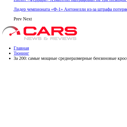
Лидер чемпионата «Ф‑1» Антонелли из‑за штрафа потеря
Prev
Next
Главная
Тюнинг
За 200: самые мощные среднеразмерные бензиновые крос