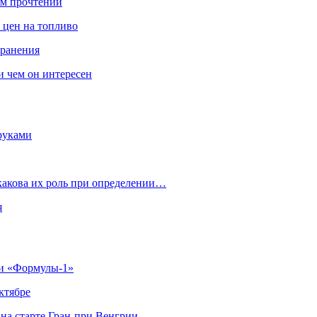
ом прочтении
 цен на топливо
транения
 и чем он интересен
руками
 какова их роль при определении…
я
ии «Формулы‑1»
ктябре
на старте Гран‑при Венгрии…