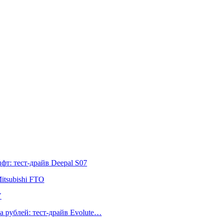
т: тест-драйв Deepal S07
itsubishi FTO
V
а рублей: тест-драйв Evolute…