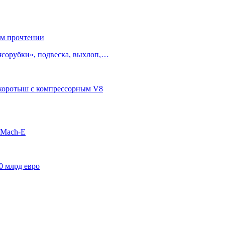
ом прочтении
ясорубки», подвеска, выхлоп,…
п-коротыш с компрессорным V8
 Mach-E
0 млрд евро