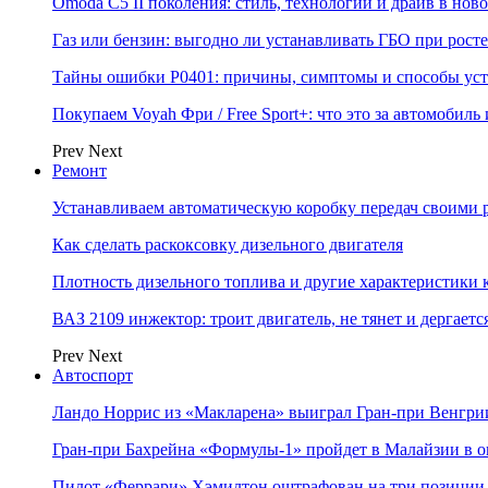
Omoda C5 II поколения: стиль, технологии и драйв в нов
Газ или бензин: выгодно ли устанавливать ГБО при росте
Тайны ошибки P0401: причины, симптомы и способы ус
Покупаем Voyah Фри / Free Sport+: что это за автомобиль
Prev
Next
Ремонт
Устанавливаем автоматическую коробку передач своими 
Как сделать раскоксовку дизельного двигателя
Плотность дизельного топлива и другие характеристики
ВАЗ 2109 инжектор: троит двигатель, не тянет и дергаетс
Prev
Next
Автоспорт
Ландо Норрис из «Макларена» выиграл Гран‑при Венгр
Гран‑при Бахрейна «Формулы‑1» пройдет в Малайзии в о
Пилот «Феррари» Хэмилтон оштрафован на три позиции 