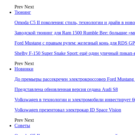
Prev
Next
Тюнинг
Omoda C5 II поколения: стиль, технологии и драйв в нов
Заводской тюнинг для Ram 1500 Rumble Bee: большие «м
Ford Mustang с правым рулем: железный конь для RDS GP
Shelby F-150 Super Snake Sport: ещё один уличный пика
Prev
Next
Новинки
До премьеры рассекречен электрокроссовер Ford Mustang
Представлена обновленная версия седана Audi S8
Volkswagen в технологии и электромобили инвестирует 6
Volkswagen презентовал электрокар ID Space Vision
Prev
Next
Советы