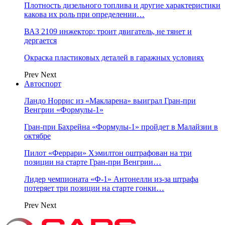
Плотность дизельного топлива и другие характеристики
какова их роль при определении…
ВАЗ 2109 инжектор: троит двигатель, не тянет и
дергается
Окраска пластиковых деталей в гаражных условиях
Prev
Next
Автоспорт
Ландо Норрис из «Макларена» выиграл Гран‑при
Венгрии «Формулы‑1»
Гран‑при Бахрейна «Формулы‑1» пройдет в Малайзии в
октябре
Пилот «Феррари» Хэмилтон оштрафован на три
позиции на старте Гран‑при Венгрии…
Лидер чемпионата «Ф‑1» Антонелли из‑за штрафа
потеряет три позиции на старте гонки…
Prev
Next