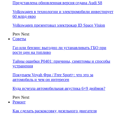
Представлена обновленная версия седана Audi S8
Volkswagen в технологии и электромобили инвестирует
60 млрд евро
Volkswagen презентовал электрокар ID Space Vision
Prev
Next
Советы
Газ или бензин: выгодно ли устанавливать ГБО при
росте цен на топливо
Тайны ошибки P0401: причины, симптомы и способы
устранения
Покупаем Voyah Фри / Free Sport+: что это за
автомобиль и чем он интересен
Куда исчезла автомобильная акустика 6×9 дюймов?
Prev
Next
Ремонт
Как сделать раскоксовку дизельного двигателя