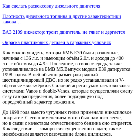
Как сделать раскоксовку дизельного двигателя
Плотность дизельного топлива и другие характеристики
какова…
ВАЗ 2109 инжектор: троит двигатель, не тянет и дергается
Окраска пластиковых деталей в гаражных условиях
Как можно увидеть, моторы БМВ Е39 были различные,
начиная с 136 л.с. и имеющим объём 2.0л. и доходя до 400
л.с. с объемом до 4.9л. Последние, в свою очередь, также
устанавливались на БМВ М5.Выпуск модели Е39 датируется
1998 годом. В ней обычно размещали рядный
шестицилиндровый ДВС, но не редко устанавливали и V-
образные «восьмёрки». Силовой агрегат укомплектовывался
системами Vanos и double-Vanos, которые осуществляли смену
фазу газораспределения, более подходящую под
определённый характер вождения.
До 1998 года вместо чугунных гильз применяли никасиловое
покрытие. С его применением мотор был намного легче,
но в связи с качеством отечественного бензина оно стирается.
Как следствие — компрессия существенно падает, также
неизбежным является разрушение блока цилиндров.