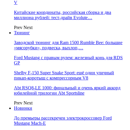
V
Китайские координаты, российская сборка и два
миллиона рублей: тест-драйв Evolute…
Prev
Next
Тюнинг
Заводской тюнинг для Ram 1500 Rumble Bee: большие
«мясорубки», подвеска, выхлоп,…
Ford Mustang с правым рулем: железный конь для RDS
GP
Shelby F-150 Super Snake Sport: ещё один уличный
пикап-коротыш с компрессорным V8
Abt RSQ8-LE 1000: финальный и очень яркий аккорд
юбилейной трилогии Abt Sportsline
Prev
Next
Новинки
До премьеры рассекречен электрокроссовер Ford
Mustang Mach-E