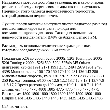
Надёжность моторов достойна уважения, но в свою очередь
решить проблему с перегревом немцы так и не научились.
Причиной этого является недолговечность термостата,
который довольно недолговечен.
Лучшей профилактикой выступает чистка радиатора раз в год
для шестицилиндровых и раз в полгода для
восьмицилиндровых движков. Также для повышения
надёжности все двигатели BMW снабжены цепью ГРМ.
Рассмотрим, основные технические характеристики,
которыми обладают движки 39-й серии:
Показатель 520i до 2000г. 520i с 2000г. 520i Touring до 2000г.
520i Touring с 2000г. 525i 530i 520d 525tds M5 Объем
двигателя, куб.см 1991 2171 1991 2171 2494 2979 1951 2498
4398 Мощность, л.с. 150 170 150 170 192 231 136 143 286
Максимальная скорость, км/ч 220 226 212 223 238 250 206 211
250 Расход топлива, л/100 км 12,6 12,2 13,7 12,8 13,1 13,7 7,8
11,5 17,7 Время разгона до 100 км/ч, с 10 9 11 10 8 7 11 10 6
Длина, мм 4775 4775 4808 1805 4775 4775 4775 4775 4775
Высота, мм 1800 1800 1800 1800 1800 1800 1800 1800 1800
Ширина, мм 1435 1435 1440 1445 1435 1435 1435 1435 1435
Сейчас читают: