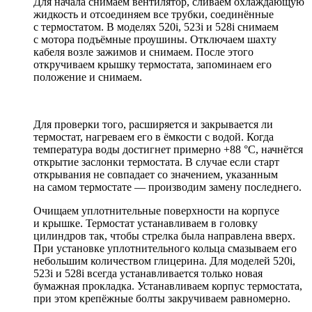
Для начала снимаем вентилятор, сливаем охлаждающую
жидкость и отсоединяем все трубки, соединённые
с термостатом. В моделях 520i, 523i и 528i снимаем
с мотора подъёмные проушины. Отключаем шахту
кабеля возле зажимов и снимаем. После этого
откручиваем крышку термостата, запоминаем его
положение и снимаем.
Для проверки того, расширяется и закрывается ли
термостат, нагреваем его в ёмкости с водой. Когда
температура воды достигнет примерно +88 °С, начнётся
открытие заслонки термостата. В случае если старт
открывания не совпадает со значением, указанным
на самом термостате — производим замену последнего.
Очищаем уплотнительные поверхности на корпусе
и крышке. Термостат устанавливаем в головку
цилиндров так, чтобы стрелка была направлена вверх.
При установке уплотнительного кольца смазываем его
небольшим количеством глицерина. Для моделей 520і,
523і и 528і всегда устанавливается только новая
бумажная прокладка. Устанавливаем корпус термостата,
при этом крепёжные болты закручиваем равномерно.