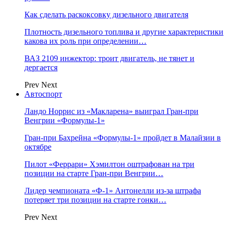
Как сделать раскоксовку дизельного двигателя
Плотность дизельного топлива и другие характеристики
какова их роль при определении…
ВАЗ 2109 инжектор: троит двигатель, не тянет и
дергается
Prev
Next
Автоспорт
Ландо Норрис из «Макларена» выиграл Гран‑при
Венгрии «Формулы‑1»
Гран‑при Бахрейна «Формулы‑1» пройдет в Малайзии в
октябре
Пилот «Феррари» Хэмилтон оштрафован на три
позиции на старте Гран‑при Венгрии…
Лидер чемпионата «Ф‑1» Антонелли из‑за штрафа
потеряет три позиции на старте гонки…
Prev
Next