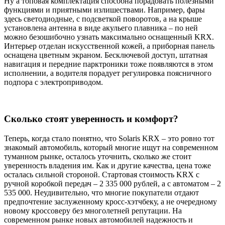
Ну а топовая комплектация способна порадовать полезными
функциями и приятными излишествами. Например, фары
здесь светодиодные, с подсветкой поворотов, а на крыше
установлена антенна в виде акульего плавника – по ней
можно безошибочно узнать максимально оснащенный KRX.
Интерьер отделан искусственной кожей, а приборная панель
оснащена цветным экраном. Бесключевой доступ, штатная
навигация и передние парктроники тоже появляются в этом
исполнении, а водителя порадует регулировка поясничного
подпора с электроприводом.
Сколько стоят уверенность и комфорт?
Теперь, когда стало понятно, что Solaris KRX – это ровно тот
знакомый автомобиль, который многие ищут на современном
туманном рынке, осталось уточнить, сколько же стоит
уверенность владения им. Как и другие качества, цена тоже
осталась сильной стороной. Стартовая стоимость KRX с
ручной коробкой передач – 2 335 000 рублей, а с автоматом – 2
535 000. Неудивительно, что многие покупатели отдают
предпочтение заслуженному кросс-хэтчбеку, а не очередному
новому кроссоверу без многолетней репутации. На
современном рынке новых автомобилей надежность и