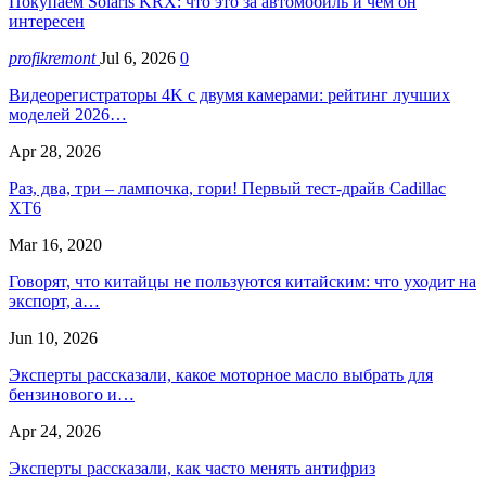
Покупаем Solaris KRX: что это за автомобиль и чем он
интересен
profikremont
Jul 6, 2026
0
Видеорегистраторы 4K с двумя камерами: рейтинг лучших
моделей 2026…
Apr 28, 2026
Раз, два, три – лампочка, гори! Первый тест-драйв Cadillac
XT6
Mar 16, 2020
Говорят, что китайцы не пользуются китайским: что уходит на
экспорт, а…
Jun 10, 2026
Эксперты рассказали, какое моторное масло выбрать для
бензинового и…
Apr 24, 2026
Эксперты рассказали, как часто менять антифриз