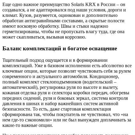
Еще одно важное преимущество Solaris KRX в России – он
создавался, а не адаптировался под наши условия, дороги и
климат. Кузов, разумеется, оцинкован и дополнительно
обработан антигравийными составами, а скрытые полости
имеют восковую обработку. Швы и стыки надежно
герметизированы, чтобы не пропускать влагу туда, где она
может скапливаться, вызывая коррозию.
Баланс комплектаций и богатое оснащение
Тщательный подход ощущается и в формировании
комплектаций. Уже в базовом исполнении есть абсолютно все
ключевые опции, которые позволят чувствовать себя за рулем
современного и актуального автомобиля. Кондиционер,
полный комплект стеклоподъемников (водительский –
автоматический), регулировка руля по высоте и вылету,
кожаная отделка руля и селектора коробки передач, обогревы
передних сидений, руля и боковых зеркал, система контроля
давления в шинах и набор важнейших систем активной
безопасности. То есть, даже стартовая комплектация
сформирована так, чтобы покупатель не чувствовал, что «на
нем где-то сэкономили» или не был вынужден доплачивать за
какие-то важные опции.