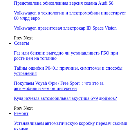
Представлена обновленная версия седана Audi S8
Volkswagen в технологии и электромобили инвестирует
60 млрд евро
Volkswagen презентовал электрокар ID Space Vision
Prev
Next
Советы
Газ или бензин: выгодно ли устанавливать ГБО при
росте цен на топливо
Тайны ошибки P0401: причины, симптомы и способы
устранения
Покупаем Voyah Фри / Free Sport+: что это за
автомобиль и чем он интересен
Куда исчезла автомобильная акустика 6×9 дюймов?
Prev
Next
Ремонт
Устанавливаем автоматическую коробку передач своими
руками