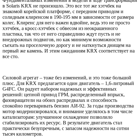
Фундаментальных изменений в модели в ходе трансформации
в Solaris KRX не произошло. Это все тот же хэтчбек на
знакомой корейской платформе, с передним приводом и
солидным клиренсом в 190-195 мм в зависимости от размера
колес. Клиренс для него важен вдвойне, ведь это не просто
хэтчбек, а кросс-хэтчбек с обвесом из неокрашенного
пластика, так что от него справедливо ждут пусть и не
внедорожных подвигов, но как минимум возможности
съехать на проселочную дорогу и не наткнуться днищем на
первый же камень. И этим ожиданиям KRX соответствует на
все сто.
Силовой агрегат – тоже без изменений, и это тоже большой
плюс. Для KRX предлагается один двигатель – 1,6-литровый
G4FC. Он радует набором надежных и эффективных
решений: цепной привод ГРМ, распределенный впрыск,
фазовращатели на обоих распредвалах и способность
спокойно переваривать бензин АИ-92. За годы производства
мотор модернизировался, и внимание уделялось в том числе
катализаторам: улучшенное охлаждение позволило
стабилизировать их ресурс. В результате двигатель стал
практически безупречным, с запасом надежности на сотни
тысяч километров.