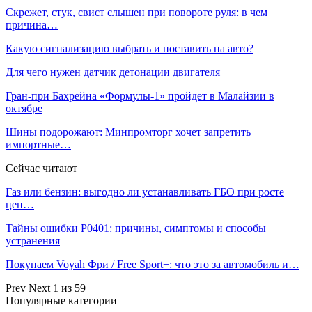
Скрежет, стук, свист слышен при повороте руля: в чем
причина…
Какую сигнализацию выбрать и поставить на авто?
Для чего нужен датчик детонации двигателя
Гран‑при Бахрейна «Формулы‑1» пройдет в Малайзии в
октябре
Шины подорожают: Минпромторг хочет запретить
импортные…
Сейчас читают
Газ или бензин: выгодно ли устанавливать ГБО при росте
цен…
Тайны ошибки P0401: причины, симптомы и способы
устранения
Покупаем Voyah Фри / Free Sport+: что это за автомобиль и…
Prev
Next
1 из 59
Популярные категории