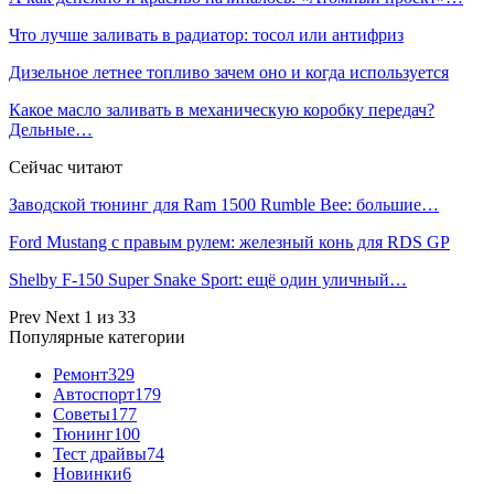
Что лучше заливать в радиатор: тосол или антифриз
Дизельное летнее топливо зачем оно и когда используется
Какое масло заливать в механическую коробку передач?
Дельные…
Сейчас читают
Заводской тюнинг для Ram 1500 Rumble Bee: большие…
Ford Mustang с правым рулем: железный конь для RDS GP
Shelby F-150 Super Snake Sport: ещё один уличный…
Prev
Next
1 из 33
Популярные категории
Ремонт
329
Автоспорт
179
Советы
177
Тюнинг
100
Тест драйвы
74
Новинки
6