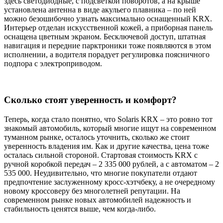
здесь светодиодные, с подсветкой поворотов, а на крыше
установлена антенна в виде акульего плавника – по ней
можно безошибочно узнать максимально оснащенный KRX.
Интерьер отделан искусственной кожей, а приборная панель
оснащена цветным экраном. Бесключевой доступ, штатная
навигация и передние парктроники тоже появляются в этом
исполнении, а водителя порадует регулировка поясничного
подпора с электроприводом.
Сколько стоят уверенность и комфорт?
Теперь, когда стало понятно, что Solaris KRX – это ровно тот
знакомый автомобиль, который многие ищут на современном
туманном рынке, осталось уточнить, сколько же стоит
уверенность владения им. Как и другие качества, цена тоже
осталась сильной стороной. Стартовая стоимость KRX с
ручной коробкой передач – 2 335 000 рублей, а с автоматом – 2
535 000. Неудивительно, что многие покупатели отдают
предпочтение заслуженному кросс-хэтчбеку, а не очередному
новому кроссоверу без многолетней репутации. На
современном рынке новых автомобилей надежность и
стабильность ценятся выше, чем когда-либо.