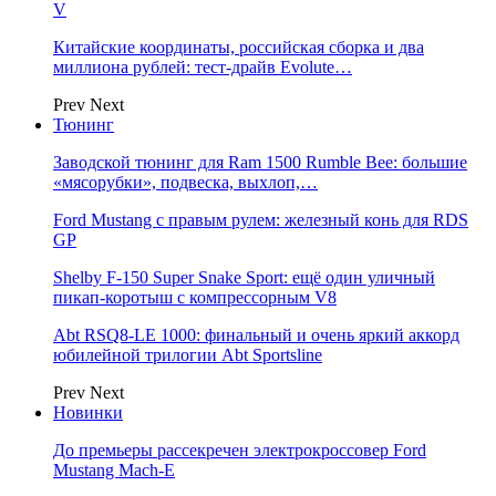
V
Китайские координаты, российская сборка и два
миллиона рублей: тест-драйв Evolute…
Prev
Next
Тюнинг
Заводской тюнинг для Ram 1500 Rumble Bee: большие
«мясорубки», подвеска, выхлоп,…
Ford Mustang с правым рулем: железный конь для RDS
GP
Shelby F-150 Super Snake Sport: ещё один уличный
пикап-коротыш с компрессорным V8
Abt RSQ8-LE 1000: финальный и очень яркий аккорд
юбилейной трилогии Abt Sportsline
Prev
Next
Новинки
До премьеры рассекречен электрокроссовер Ford
Mustang Mach-E