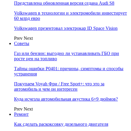
Представлена обновленная версия седана Audi S8
Volkswagen в технологии и электромобили инвестирует
60 млрд евро
Volkswagen презентовал электрокар ID Space Vision
Prev
Next
Советы
Газ или бензин: выгодно ли устанавливать ГБО при
росте цен на топливо
Тайны ошибки P0401: причины, симптомы и способы
устранения
Покупаем Voyah Фри / Free Sport+: что это за
автомобиль и чем он интересен
Куда исчезла автомобильная акустика 6×9 дюймов?
Prev
Next
Ремонт
Как сделать раскоксовку дизельного двигателя