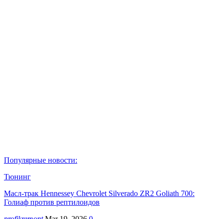
Популярные новости:
Тюнинг
Масл-трак Hennessey Chevrolet Silverado ZR2 Goliath 700:
Голиаф против рептилоидов
profikremont
Mar 19, 2026
0