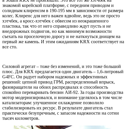
в Solaris KRX не произошло. Это все тот же хэтчбек на
знакомой корейской платформе, с передним приводом и
солидным клиренсом в 190-195 мм в зависимости от размера
колес. Клиренс для него важен вдвойне, ведь это не просто
хэтчбек, а кросс-хэтчбек с обвесом из неокрашенного
пластика, так что от него справедливо ждут пусть и не
внедорожных подвигов, но как минимум возможности
съехать на проселочную дорогу и не наткнуться днищем на
первый же камень. И этим ожиданиям KRX соответствует на
все сто.
Силовой агрегат – тоже без изменений, и это тоже большой
плюс. Для KRX предлагается один двигатель – 1,6-литровый
G4FC. Он радует набором надежных и эффективных
решений: цепной привод ГРМ, распределенный впрыск,
фазовращатели на обоих распредвалах и способность
спокойно переваривать бензин АИ-92. За годы производства
мотор модернизировался, и внимание уделялось в том числе
катализаторам: улучшенное охлаждение позволило
стабилизировать их ресурс. В результате двигатель стал
практически безупречным, с запасом надежности на сотни
тысяч километров.