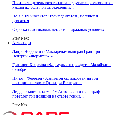
Плотность дизельного топлива и другие характеристики
какова их роль при определении…
ВАЗ 2109 инжектор: троит двигатель, не тянет и
дергается
Окраска пластиковых деталей в гаражных условиях
Prev
Next
Автоспорт
Ландо Норрис из «Макларена» выиграл Гран‑при
Венгрии «Формулы‑1»
Гран‑при Бахрейна «Формулы‑1» пройдет в Малайзии в
октябре
Пилот «Феррари» Хэмилтон оштрафован на три
позиции на старте Гран‑при Венгрии…
Лидер чемпионата «Ф‑1» Антонелли из‑за штрафа
потеряет три позиции на старте гонки…
Prev
Next