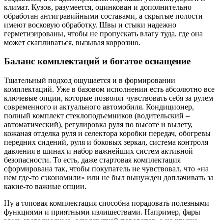
климат. Кузов, разумеется, оцинкован и дополнительно
обработан антигравийными составами, а скрытые полости
имеют восковую обработку. Швы и стыки надежно
герметизированы, чтобы не пропускать влагу туда, где она
может скапливаться, вызывая коррозию.
Баланс комплектаций и богатое оснащение
Тщательный подход ощущается и в формировании
комплектаций. Уже в базовом исполнении есть абсолютно все
ключевые опции, которые позволят чувствовать себя за рулем
современного и актуального автомобиля. Кондиционер,
полный комплект стеклоподъемников (водительский –
автоматический), регулировка руля по высоте и вылету,
кожаная отделка руля и селектора коробки передач, обогревы
передних сидений, руля и боковых зеркал, система контроля
давления в шинах и набор важнейших систем активной
безопасности. То есть, даже стартовая комплектация
сформирована так, чтобы покупатель не чувствовал, что «на
нем где-то сэкономили» или не был вынужден доплачивать за
какие-то важные опции.
Ну а топовая комплектация способна порадовать полезными
функциями и приятными излишествами. Например, фары