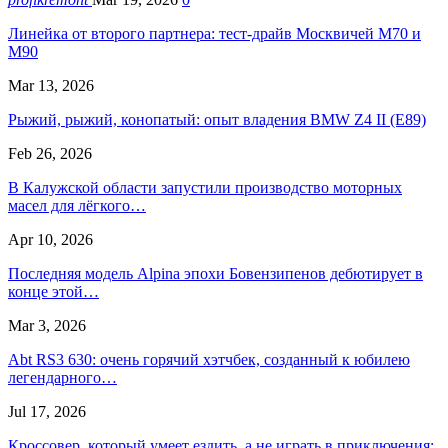
Линейка от второго партнера: тест-драйв Москвичей М70 и
М90
Mar 13, 2026
Рыжий, рыжий, конопатый: опыт владения BMW Z4 II (E89)
Feb 26, 2026
В Калужской области запустили производство моторных
масел для лёгкого…
Apr 10, 2026
Последняя модель Alpina эпохи Бовензипенов дебютирует в
конце этой…
Mar 3, 2026
Abt RS3 630: очень горячий хэтчбек, созданный к юбилею
легендарного…
Jul 17, 2026
Кроссовер, который умеет ездить, а не играть в приключения: