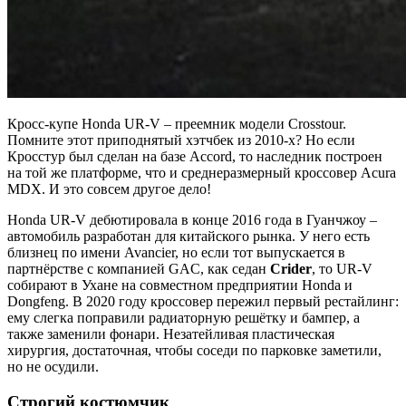
Кросс-купе Honda UR-V – преемник модели Crosstour.
Помните этот приподнятый хэтчбек из 2010-х? Но если
Кросстур был сделан на базе Accord, то наследник построен
на той же платформе, что и среднеразмерный кроссовер Acura
MDX. И это совсем другое дело!
Honda UR-V дебютировала в конце 2016 года в Гуанчжоу –
автомобиль разработан для китайского рынка. У него есть
близнец по имени Avancier, но если тот выпускается в
партнёрстве с компанией GAC, как седан
Crider
, то UR-V
собирают в Ухане на совместном предприятии Honda и
Dongfeng. В 2020 году кроссовер пережил первый рестайлинг:
ему слегка поправили радиаторную решётку и бампер, а
также заменили фонари. Незатейливая пластическая
хирургия, достаточная, чтобы соседи по парковке заметили,
но не осудили.
Строгий костюмчик