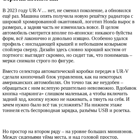
В 2023 году UR-V… нет, не сменил поколение, а обновился
ещё раз. Машина опять получила новую решётку радиатора с
широкой хромированной окантовкой, логотип Honda вырос в
размерах, а задняя часть не изменилась вовсе. В целом
автомобиль смотрится вполне по-японски: никакого буйства
форм, всё лаконично и довольно изящно. Особенно удался
профиль с ниспадающей крышей и небольшим козырьком
спойлера сверху. Дизайн здесь словно хороший костюм от
портного: выглядит скромно, но сидит так, что понимаешь –
мерки снимали строго по фигуре.
Вместо селектора автоматической коробки передач в UR-V
сделали кнопочный блок управления, как на некоторых
американских автомобилях. Он точно так же неудобен –
обращаться с ним вслепую решительно невозможно. Вдобавок
кнопка «паркинга» слишком маленькая, а чтобы включить
задний ход, кнопку нужно не нажимать, а тянуть на себя. И
зачем нужно было всё так усложнять? На нижнем этаже
тоннеля есть беспроводная зарядка, разъёмы USB и розетка.
Но простор на втором ряду – на уровне больших минивэнов.
Между сиденьями уйма места, и над головой простор,