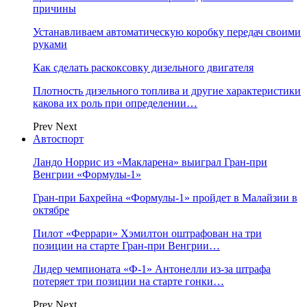
причины
Устанавливаем автоматическую коробку передач своими
руками
Как сделать раскоксовку дизельного двигателя
Плотность дизельного топлива и другие характеристики
какова их роль при определении…
Prev
Next
Автоспорт
Ландо Норрис из «Макларена» выиграл Гран‑при
Венгрии «Формулы‑1»
Гран‑при Бахрейна «Формулы‑1» пройдет в Малайзии в
октябре
Пилот «Феррари» Хэмилтон оштрафован на три
позиции на старте Гран‑при Венгрии…
Лидер чемпионата «Ф‑1» Антонелли из‑за штрафа
потеряет три позиции на старте гонки…
Prev
Next