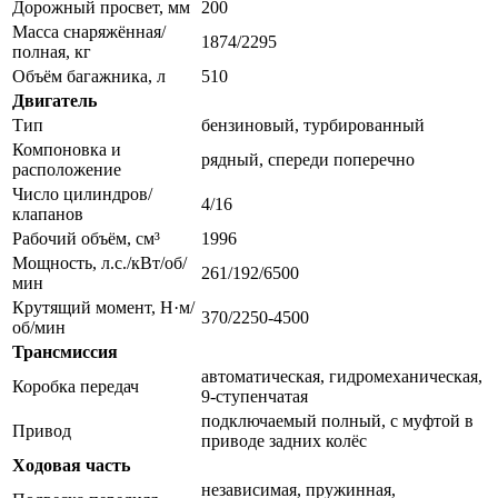
Дорожный просвет, мм
200
Масса снаряжённая/
1874/2295
полная, кг
Объём багажника, л
510
Двигатель
Тип
бензиновый, турбированный
Компоновка и
рядный, спереди поперечно
расположение
Число цилиндров/
4/16
клапанов
Рабочий объём, см³
1996
Мощность, л.с./кВт/об/
261/192/6500
мин
Крутящий момент, Н·м/
370/2250-4500
об/мин
Трансмиссия
автоматическая, гидромеханическая,
Коробка передач
9-ступенчатая
подключаемый полный, с муфтой в
Привод
приводе задних колёс
Ходовая часть
независимая, пружинная,