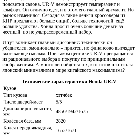
подсветки салона, UR-V демонстрирует темперамент и
комфорт. Он отлично едет, и в этом его главный аргумент. Но
рынок изменился. Сегодня за такие деньги кроссоверы из
КНР предлагают больше опций, больше технологий, ещё
больше удобства. Хонда просит очень большие деньги за
честный, но не ультрасовременный набор.
И тут возникает главный диссонанс: технически он
убедителен, эмоционально – приятен, но финансово выглядит
вызывающе смелым. При таком ценнике UR-V превращается
из рационального выбора в покупку по принципиальным
соображениям. А много ли найдётся тех, кто готов платить за
японский минимализм в мире китайского максимализма?
Технические характеристики Honda UR-V
Кузов
Тип кузова
хэтчбек
Число дверей/мест
5/5
Длина/ширина/высота,
4856/1942/1675
мм
Колёсная база, мм
2820
Колея передняя/задняя,
1652/1671
мм