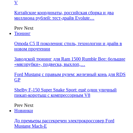
V
Китайские координаты, российская сборка и два
миллиона рублей: тест-драйв Evolute…
Prev
Next
Тюнинг
Omoda C5 II поколения: стиль, технологии и драйв в
новом прочтении
Заводской тюнинг для Ram 1500 Rumble Bee: большие
«мясорубки», подвеска, выхлоп,…
Ford Mustang с правым рулем: железный конь для RDS
GP
Shelby F-150 Super Snake Sport: ещё один уличный
пикап-коротыш с компрессорным V8
Prev
Next
Новинки
До премьеры рассекречен электрокроссовер Ford
Mustang Mach-E