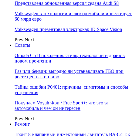
Представлена обновленная версия седана Audi S8
Volkswagen в технологии и электромобили инвестирует
60 млрд евро
Volkswagen презентовал электрокар ID Space Vision
Prev
Next
Советы
Omoda C5 II поколения: стиль, технологии и драйв в
новом прочтении
Газ или бензин: выгодно ли устанавливать ГБО при
росте цен на топливо
Тайны ошибки P0401: причины, симптомы и способы
устранения
Покупаем Voyah Фри / Free Sport+: что это за
автомобиль и чем он интересен
Prev
Next
Ремонт
Троит 8-клапанный инжекторный двигатель ВАЗ 2115: