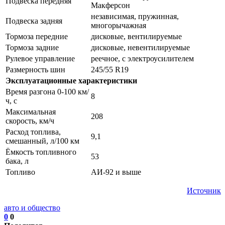
Подвеска передняя
Макферсон
независимая, пружинная,
Подвеска задняя
многорычажная
Тормоза передние
дисковые, вентилируемые
Тормоза задние
дисковые, невентилируемые
Рулевое управление
реечное, с электроусилителем
Размерность шин
245/55 R19
Эксплуатационные характеристики
Время разгона 0-100 км/
8
ч, с
Максимальная
208
скорость, км/ч
Расход топлива,
9,1
смешанный, л/100 км
Ёмкость топливного
53
бака, л
Топливо
АИ-92 и выше
Источник
авто и общество
0
0