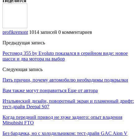
Поделится
profikremont
1014 записей
0 комментариев
Предыдущая запись
Рестомод 355 by Evoluto показался в серийном виде: новое
шасси и два мотора на выбор
Следующая запись
Пять причин, почему автомобилю необходимы подкрылки
Вам также могут понравиться
Еще от автора
Итальянский дизайн, поворотный экран и пламенный дрифт:
тест-драйв Deepal S07
Когда передний привод не хуже заднего: опыт владения
Mitsubishi FTO
Без бардачка, но с холодильником: тест-драйв GAC Aion V