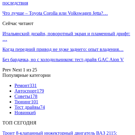
последствия
Что лучше – Toyota Corolla или Volkswagen Jetta?…
Сейчас читают
Итальянский дизайн, поворотный экран и пламенный дрифт:
…
Когда передний привод не хуже заднего: опыт владения…
Без бардачка, но с холодильником: тест-драйв GAC Aion V
Prev
Next
1 из 25
Популярные категории
Ремонт
331
Автоспорт
179
Советы
178
Тюнинг
101
Тест драйвы
74
Новинки
6
ТОП СЕГОДНЯ
Троит 8-клапанный инжекторный двигатель ВАЗ 2115: