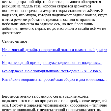
весьма прозрачной обратной связью, немного обостряется
реакция на педаль газа, коробка старается держаться
пониженных передач, а амортизаторы становятся жёстче. Я
надеялся, что муфта, которая подключает задние колёса, будет
в этом режиме работать с преднатягом или отправлять
побольше момента на заднюю ось, но нет. Sport лишь
добавляет немного перца, но до настоящего васаби всё же не
дотягивает.
Сейчас читают:
Итальянский дизайн, поворотный экран и пламенный дрифт:
…
Когда передний привод не хуже заднего: опыт владения…
Без бардачка, но с холодильником: тест-драйв GAC Aion V
Китайские координаты, российская сборка и два миллиона…
Безотносительно выбранного сетапа задние колёса
подключаются только при разгоне или пробуксовке передней
оси. Потому и характер управляемости кроссовера – типично
переднеприводный, с недостаточной поворачиваемостью.