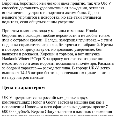
Впрочем, бороться с ней легко и даже приятно, так что UR-V
способен доставлять удовольствие от вождения, оставляя
впечатление шустрого и азартного автомобиля. Да, он
немного упрямится в поворотах, но всё-таки слушается
водителя, если общаться с ним уверенно.
При этом плавность хода у машины отменная. Honda
безропотно поглощает любые неровности и не любит только
ямы с острыми краями. Наледь, замёрзшая грунтовка – с этим
подвеска справляется играючи, без тряски и вибраций. Крены
в поворотах присутствуют, но довольно умеренные, без
валкости и раскачки. Хороши и тормоза, а вот липучка
Hankook Winter i*Cept X за дорогу цепляется откровенно
неохотно и то и дело норовит поскользить почём зря. Расплата
за бодрый характер — расход топлива. В городе UR-V легко
выпивает 14-15 литров бензина, в смешанном цикле — лишь
на пару литров меньше.
Цена с характером
UR-V предлагается на российском рынке в двух
комплектациях: Honor и Glory. Тестовая машина как раз в
исполнении Honor – за него официальные дилеры просят 7
690 000 рублей. Версия Glory отличается памятью положения