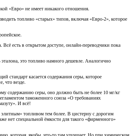
вкой «Евро» не имеет никакого отношения.
зводить топливо «старых» типов, включая «Евро-2», которое
ропейское.
 Всё есть в открытом доступе, онлайн-переводчики пока
 эталона, это топливо намного дешевле. Аналогично
ий стандарт касается содержания серы, которое
, что везде.
ому содержанию серы, оно должно быть не более 10 мг/кг
регламентом таможенного союза «О требованиях
азуту». И всё!
бо элитным» топливом тем более. В цистерну с дорогим
даже нет специальной ёмкости для такого «фирменного»
мию, которая, якобы, что-то там улучшает. Но при химическом