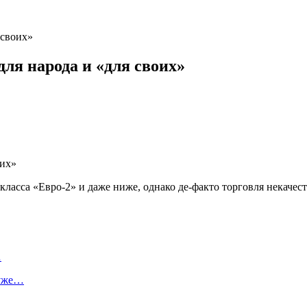
 своих»
для народа и «для своих»
ласса «Евро-2» и даже ниже, однако де-факто торговля некачес
…
 уже…