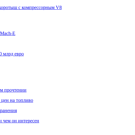
п-коротыш с компрессорным V8
 Mach-E
0 млрд евро
ом прочтении
 цен на топливо
транения
 и чем он интересен