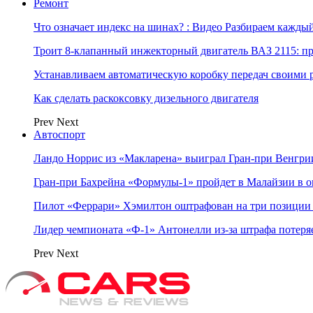
Ремонт
Что означает индекс на шинах? : Видео Разбираем каждый
Троит 8-клапанный инжекторный двигатель ВАЗ 2115: п
Устанавливаем автоматическую коробку передач своими 
Как сделать раскоксовку дизельного двигателя
Prev
Next
Автоспорт
Ландо Норрис из «Макларена» выиграл Гран‑при Венгр
Гран‑при Бахрейна «Формулы‑1» пройдет в Малайзии в о
Пилот «Феррари» Хэмилтон оштрафован на три позиции 
Лидер чемпионата «Ф‑1» Антонелли из‑за штрафа потеря
Prev
Next