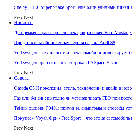
Shelby F-150 Super Snake Sport: ещё один уличный пика
Prev
Next
Новинки
До премьеры рассекречен электрокроссовер Ford Mustang
Представлена обновленная версия седана Audi S8
Volkswagen в технологии и электромобили инвестирует 6
Volkswagen презентовал электрокар ID Space Vision
Prev
Next
Советы
Omoda C5 II поколения: стиль, технологии и драйв в нов
Газ или бензин: выгодно ли устанавливать ГБО при росте
Тайны ошибки P0401: причины, симптомы и способы ус
Покупаем Voyah Фри / Free Sport+: что это за автомобиль
Prev
Next