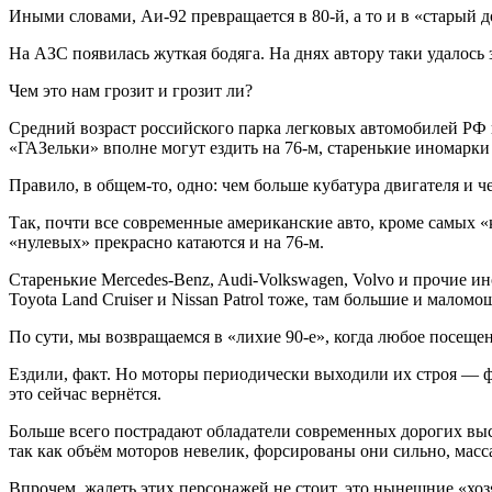
Иными словами, Аи-92 превращается в 80-й, а то и в «старый до
На АЗС появилась жуткая бодяга. На днях автору таки удалось 
Чем это нам грозит и грозит ли?
Средний возраст российского парка легковых автомобилей РФ 
«ГАЗельки» вполне могут ездить на 76-м, старенькие иномарки
Правило, в общем-то, одно: чем больше кубатура двигателя и че
Так, почти все современные американские авто, кроме самых «
«нулевых» прекрасно катаются и на 76-м.
Старенькие Mercedes-Benz, Audi-Volkswagen, Volvo и прочие 
Toyota Land Cruiser и Nissan Patrol тоже, там большие и малом
По сути, мы возвращаемся в «лихие 90-е», когда любое посеще
Ездили, факт. Но моторы периодически выходили их строя — ф
это сейчас вернётся.
Больше всего пострадают обладатели современных дорогих выс
так как объём моторов невелик, форсированы они сильно, масс
Впрочем, жалеть этих персонажей не стоит, это нынешние «хоз