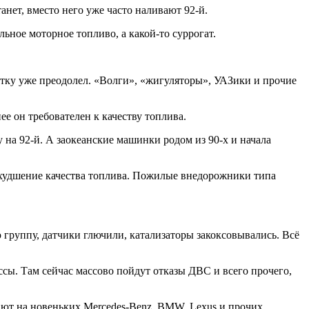
танет, вместо него уже часто наливают 92-й.
льное моторное топливо, а какой-то суррогат.
етку уже преодолел. «Волги», «жигуляторы», УАЗики и прочие
ее он требователен к качеству топлива.
 на 92-й. А заокеанские машинки родом из 90-х и начала
 ухудшение качества топлива. Пожилые внедорожники типа
группу, датчики глючили, катализаторы закоксовывались. Всё
сы. Там сейчас массово пойдут отказы ДВС и всего прочего,
кают на новеньких Mercedes-Benz, BMW, Lexus и прочих