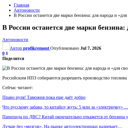
Главная
Автоновости
В России останется две марки бензина: для народа и «для
В России останется две марки бензина: 
Автоновости
Автор
profikremont
Опубликовано
Jul 7, 2026
0
1
Поделится
Российским НПЗ собираются разрешить производство топлива к
Сейчас читают:
Право руля! Таможня пока еще даёт добро
Что русскому забава, то китайцу жуть: 5 млн за «электричку» 
Панихида по ДВС? Китай окончательно откажется от бензина
Лучше без «мозгов». На рынке автоэлектроники назревает…