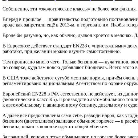
Собственно, эти «экологические классы» не более чем фикция.
Вперёд в прошлое — правительство подготовило постановление,
вроде как запретили ещё в 2013-м, и торговать им. Якобы тепе
Вроде бы разумно, но, как обычно, дьявол кроется в мелочах. Д
В Евросоюзе действует стандарт EN228 с «пристяжными» докум
работают, при желании можно изучить самостоятельно.
Там прописано много чего. Только бензинов — куча типов, вк
по солярке, куда там вовсю добавляют биодизель. Всего этого в
В США тоже действуют сугубо местные нормы, причём очень ра
регламентировано национальным Агентством по охране окружа
Европейский EN228 в РФ, естественно, не действует, из данно
(экологический класс К5). Производство автомобильного топл
к автомобильному и авиационному бензину, дизельному и судов
А далее все предоставлены сами себе, разводи народ, как угод
бензином (дизтопливом) заливают обычное горючее — в расчёте
бензина, шланг к колонке идёт от общей «бочки».
За границей, конечно, тоже обманывают, но гораздо более эле