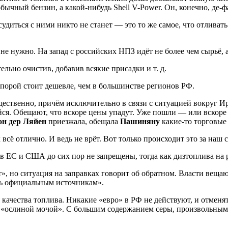
 обычный бензин, а какой-нибудь Shell V-Power. Он, конечно, де
диться с ними никто не станет — это то же самое, что отливать
 нужно. На запад с российских НПЗ идёт не более чем сырьё, а
ельно очистив, добавив всякие присадки и т. д.
о порой стоит дешевле, чем в большинстве регионов РФ.
ественно, причём исключительно в связи с ситуацией вокруг Ира
йся. Обещают, что вскоре цены упадут. Уже пошли — или вскоре 
он дер Ляйен
приезжала, обещала
Пашиняну
какие-то торговые
всё отлично. И ведь не врёт. Вот только происходит это за наш 
в ЕС и США до сих пор не запрещены, тогда как дизтоплива на 
, но ситуация на заправках говорит об обратном. Власти вещают, 
ть официальным источникам».
чества топлива. Никакие «евро» в РФ не действуют, и отменять
н «ослиной мочой». С большим содержанием серы, произвольным