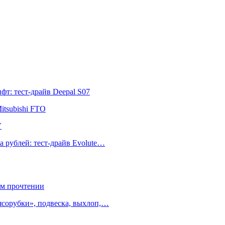
т: тест-драйв Deepal S07
itsubishi FTO
V
а рублей: тест-драйв Evolute…
ом прочтении
ясорубки», подвеска, выхлоп,…