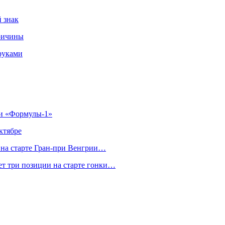
 знак
ричины
руками
ии «Формулы‑1»
ктябре
на старте Гран‑при Венгрии…
ет три позиции на старте гонки…