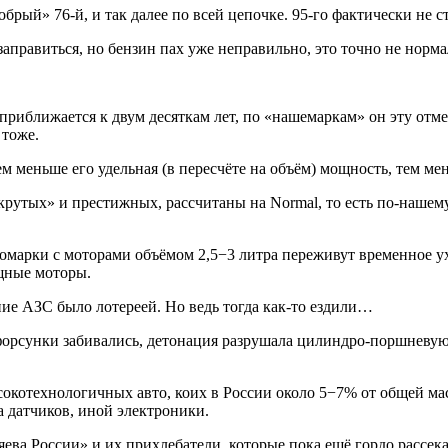
брый» 76-й, и так далее по всей цепочке. 95-го фактически не с
заправиться, но бензин пах уже неправильно, это точно не норма
приближается к двум десяткам лет, по «нашемаркам» он эту отм
 тоже.
м меньше его удельная (в пересчёте на объём) мощность, тем мен
крутых» и престижных, рассчитаны на Normal, то есть по-нашему
иномарки с моторами объёмом 2,5−3 литра переживут временное
ощные моторы.
ние АЗС было лотереей. Но ведь тогда как-то ездили…
орсунки забивались, детонация разрушала цилиндро-поршневую 
окотехнологичных авто, коих в России около 5−7% от общей мас
а датчиков, иной электроники.
яева России» и их прихлебатели, которые пока ещё гордо рассе