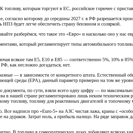
 К топливу, которым торгуют в ЕС, российское горючее с приста
 согласно которому до середины 2027 г. в РФ разрешается прои
рь НПЗ будет легче обеспечить страну бензином и соляркой.
авайте разберёмся, что такое это «Евро» и насколько оно у нас ев
ентами, который регламентирует типы автомобильного топлива.
лючая всякие там Е5, Е10 и Е85 — соответственно 5%, 10% и 85%
 РФ, как несложно догадаться, нет.
зные — в зависимости от конкретного штата. Естественный общ
ющей среды (EPA), данный параметр примерно на том же уровне
го документа, по сути, взяли всего одну цифру — по максимальн
ива в нашей стране регламентировано лишь неким техническим 
ому топливу, топливу для реактивных двигателей и топочному м
но. Все надписи про «Euro-5» на АЗС чистая лажа, краны с «осо
 на дураков. Затрат ноль, а прибыль налицо. На ряде заправок 
гантно. В топливо в гомеопатических дозах добавляют всякую хи