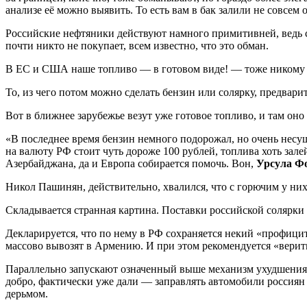
анализе её можно выявить. То есть вам в бак залили не совсем
Российские нефтяники действуют намного примитивней, ведь су
почти никто не покупает, всем известно, что это обман.
В ЕС и США наше топливо — в готовом виде! — тоже никому не
То, из чего потом можно сделать бензин или солярку, предварит
Вот в ближнее зарубежье везут уже готовое топливо, и там он
«В последнее время бензин немного подорожал, но очень несущ
на валюту РФ стоит чуть дороже 100 рублей, топлива хоть зале
Азербайджана, да и Европа собирается помочь. Вон,
Урсула Ф
Никол Пашинян, действительно, хвалился, что с горючим у них 
Складывается странная картина. Поставки российской солярки 
Декларируется, что по нему в РФ сохраняется некий «профицит»
массово вывозят в Армению. И при этом рекомендуется «вери
Параллельно запускают означенный выше механизм ухудшения ка
добро, фактически уже дали — заправлять автомобили россия
дерьмом.