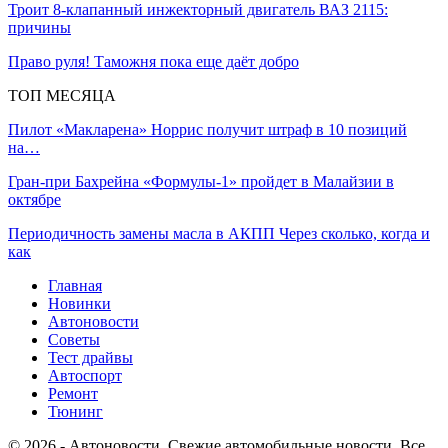
Троит 8-клапанный инжекторный двигатель ВАЗ 2115:
причины
Право руля! Таможня пока еще даёт добро
ТОП МЕСЯЦА
Пилот «Макларена» Норрис получит штраф в 10 позиций
на…
Гран‑при Бахрейна «Формулы‑1» пройдет в Малайзии в
октябре
Периодичность замены масла в АКПП Через сколько, когда и
как
Главная
Новинки
Автоновости
Советы
Тест драйвы
Автоспорт
Ремонт
Тюнинг
© 2026 - Автоновости. Свежие автомобильные новости. Все