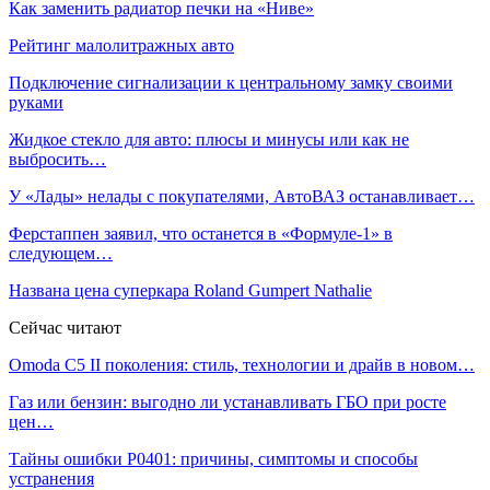
Как заменить радиатор печки на «Ниве»
Рейтинг малолитражных авто
Подключение сигнализации к центральному замку своими
руками
Жидкое стекло для авто: плюсы и минусы или как не
выбросить…
У «Лады» нелады с покупателями, АвтоВАЗ останавливает…
Ферстаппен заявил, что останется в «Формуле‑1» в
следующем…
Названа цена суперкара Roland Gumpert Nathalie
Сейчас читают
Omoda C5 II поколения: стиль, технологии и драйв в новом…
Газ или бензин: выгодно ли устанавливать ГБО при росте
цен…
Тайны ошибки P0401: причины, симптомы и способы
устранения