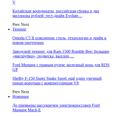
V
Китайские координаты, российская сборка и два
миллиона рублей: тест-драйв Evolute…
Prev
Next
Тюнинг
Omoda C5 II поколения: стиль, технологии и драйв в
новом прочтении
Заводской тюнинг для Ram 1500 Rumble Bee: большие
«мясорубки», подвеска, выхлоп,…
Ford Mustang с правым рулем: железный конь для RDS
GP
Shelby F-150 Super Snake Sport: ещё один уличный
пикап-коротыш с компрессорным V8
Prev
Next
Новинки
До премьеры рассекречен электрокроссовер Ford
Mustang Mach-E