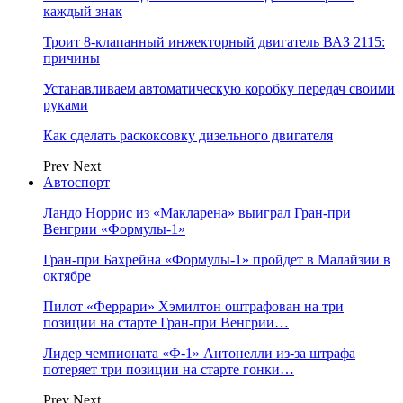
каждый знак
Троит 8-клапанный инжекторный двигатель ВАЗ 2115:
причины
Устанавливаем автоматическую коробку передач своими
руками
Как сделать раскоксовку дизельного двигателя
Prev
Next
Автоспорт
Ландо Норрис из «Макларена» выиграл Гран‑при
Венгрии «Формулы‑1»
Гран‑при Бахрейна «Формулы‑1» пройдет в Малайзии в
октябре
Пилот «Феррари» Хэмилтон оштрафован на три
позиции на старте Гран‑при Венгрии…
Лидер чемпионата «Ф‑1» Антонелли из‑за штрафа
потеряет три позиции на старте гонки…
Prev
Next