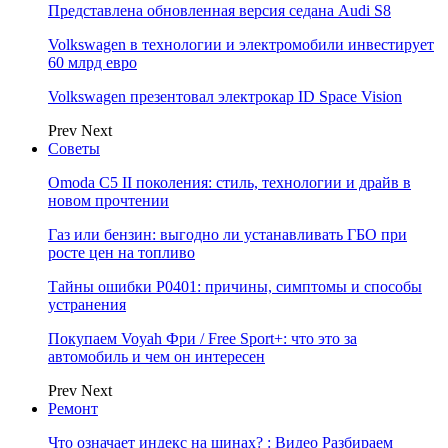
Представлена обновленная версия седана Audi S8
Volkswagen в технологии и электромобили инвестирует
60 млрд евро
Volkswagen презентовал электрокар ID Space Vision
Prev
Next
Советы
Omoda C5 II поколения: стиль, технологии и драйв в
новом прочтении
Газ или бензин: выгодно ли устанавливать ГБО при
росте цен на топливо
Тайны ошибки P0401: причины, симптомы и способы
устранения
Покупаем Voyah Фри / Free Sport+: что это за
автомобиль и чем он интересен
Prev
Next
Ремонт
Что означает индекс на шинах? : Видео Разбираем