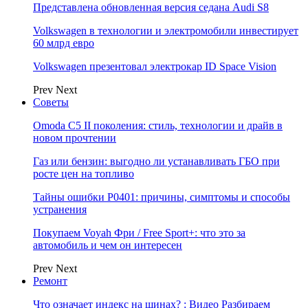
Представлена обновленная версия седана Audi S8
Volkswagen в технологии и электромобили инвестирует
60 млрд евро
Volkswagen презентовал электрокар ID Space Vision
Prev
Next
Советы
Omoda C5 II поколения: стиль, технологии и драйв в
новом прочтении
Газ или бензин: выгодно ли устанавливать ГБО при
росте цен на топливо
Тайны ошибки P0401: причины, симптомы и способы
устранения
Покупаем Voyah Фри / Free Sport+: что это за
автомобиль и чем он интересен
Prev
Next
Ремонт
Что означает индекс на шинах? : Видео Разбираем