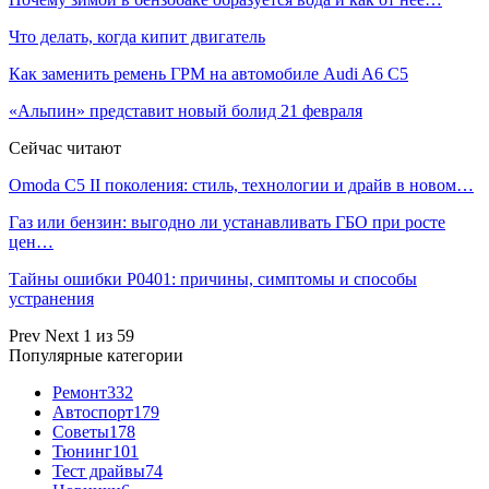
Что делать, когда кипит двигатель
Как заменить ремень ГРМ на автомобиле Audi A6 C5
«Альпин» представит новый болид 21 февраля
Сейчас читают
Omoda C5 II поколения: стиль, технологии и драйв в новом…
Газ или бензин: выгодно ли устанавливать ГБО при росте
цен…
Тайны ошибки P0401: причины, симптомы и способы
устранения
Prev
Next
1 из 59
Популярные категории
Ремонт
332
Автоспорт
179
Советы
178
Тюнинг
101
Тест драйвы
74