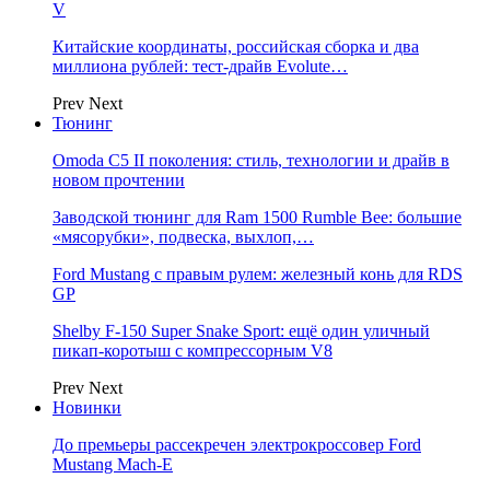
V
Китайские координаты, российская сборка и два
миллиона рублей: тест-драйв Evolute…
Prev
Next
Тюнинг
Omoda C5 II поколения: стиль, технологии и драйв в
новом прочтении
Заводской тюнинг для Ram 1500 Rumble Bee: большие
«мясорубки», подвеска, выхлоп,…
Ford Mustang с правым рулем: железный конь для RDS
GP
Shelby F-150 Super Snake Sport: ещё один уличный
пикап-коротыш с компрессорным V8
Prev
Next
Новинки
До премьеры рассекречен электрокроссовер Ford
Mustang Mach-E