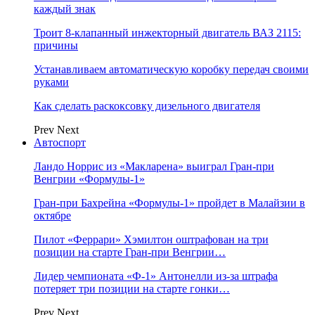
каждый знак
Троит 8-клапанный инжекторный двигатель ВАЗ 2115:
причины
Устанавливаем автоматическую коробку передач своими
руками
Как сделать раскоксовку дизельного двигателя
Prev
Next
Автоспорт
Ландо Норрис из «Макларена» выиграл Гран‑при
Венгрии «Формулы‑1»
Гран‑при Бахрейна «Формулы‑1» пройдет в Малайзии в
октябре
Пилот «Феррари» Хэмилтон оштрафован на три
позиции на старте Гран‑при Венгрии…
Лидер чемпионата «Ф‑1» Антонелли из‑за штрафа
потеряет три позиции на старте гонки…
Prev
Next