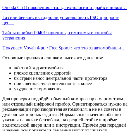
Omoda C5 II поколения: стиль, технологии и драйв в новом…
Газ или бензин: выгодно ли устанавливать ГБО при росте
цен…
Тайны ошибки P0401: причины, симптомы и способы
устранения
Покупаем Voyah Фри / Free Sport+: что это за автомобиль и…
Основные признаки слишком высокого давления:
жёсткий ход автомобиля
плохое сцепление с дорогой
быстрый износ центральной части протектора
повышенная чувствительность к колее
ухудшение торможения
Для проверки подойдёт обычный компрессор с манометром
или отдельный цифровой прибор. Ориентироваться нужно на
рекомендации производителя автомобиля, а не на советы в
духе «я так привык ездить». Нормальные значения обычно
указаны на лючке бензобака, на средней стойке в проёме
водительской двери или в инструкции. Причём для передней
и задней оси показатели давления могут отличаться.