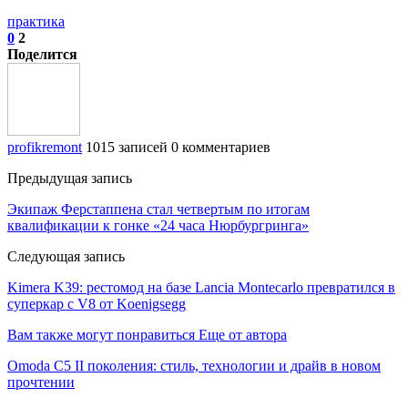
практика
0
2
Поделится
profikremont
1015 записей
0 комментариев
Предыдущая запись
Экипаж Ферстаппена стал четвертым по итогам
квалификации к гонке «24 часа Нюрбургринга»
Следующая запись
Kimera K39: рестомод на базе Lancia Montecarlo превратился в
суперкар с V8 от Koenigsegg
Вам также могут понравиться
Еще от автора
Omoda C5 II поколения: стиль, технологии и драйв в новом
прочтении