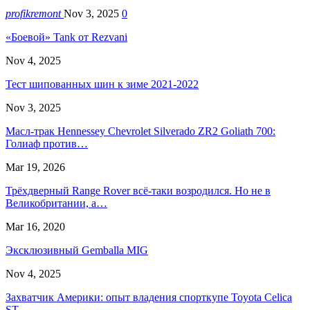
profikremont
Nov 3, 2025
0
«Боевой» Tank от Rezvani
Nov 4, 2025
Тест шипованных шин к зиме 2021-2022
Nov 3, 2025
Масл-трак Hennessey Chevrolet Silverado ZR2 Goliath 700:
Голиаф против…
Mar 19, 2026
Трёхдверный Range Rover всё-таки возродился. Но не в
Великобритании, а…
Mar 16, 2020
Эксклюзивный Gemballa MIG
Nov 4, 2025
Захватчик Америки: опыт владения спорткупе Toyota Celica
ST