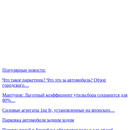
Популярные новости:
Что такое паркетник? Что это за автомобиль? Обзор
городского…
Мантуров: Льготный коэффициент утильсбора сохранится для
80%…
Силовые агрегаты 1nz fe, установленные на японских…
Парковка автомобиля задним ходом
Почему зимой в бензобаке образуется вода и как от неё…