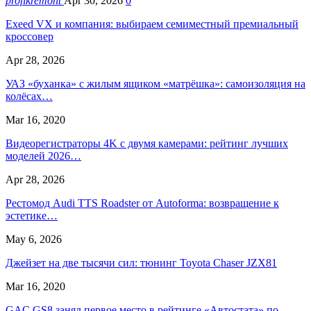
profikremont
Apr 30, 2026
0
Exeed VX и компания: выбираем семиместный премиальный
кроссовер
Apr 28, 2026
УАЗ «буханка» с жилым ящиком «матрёшка»: самоизоляция на
колёсах…
Mar 16, 2020
Видеорегистраторы 4K с двумя камерами: рейтинг лучших
моделей 2026…
Apr 28, 2026
Рестомод Audi TTS Roadster от Autoforma: возвращение к
эстетике…
May 6, 2026
Джейзет на две тысячи сил: тюнинг Toyota Chaser JZX81
Mar 16, 2020
GAC GS8 занял первое место в рейтинге «Автостата» по