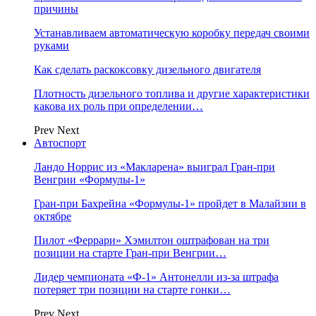
причины
Устанавливаем автоматическую коробку передач своими
руками
Как сделать раскоксовку дизельного двигателя
Плотность дизельного топлива и другие характеристики
какова их роль при определении…
Prev
Next
Автоспорт
Ландо Норрис из «Макларена» выиграл Гран‑при
Венгрии «Формулы‑1»
Гран‑при Бахрейна «Формулы‑1» пройдет в Малайзии в
октябре
Пилот «Феррари» Хэмилтон оштрафован на три
позиции на старте Гран‑при Венгрии…
Лидер чемпионата «Ф‑1» Антонелли из‑за штрафа
потеряет три позиции на старте гонки…
Prev
Next