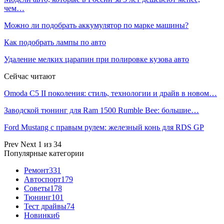
чем…
Можно ли подобрать аккумулятор по марке машины?
Как подобрать лампы по авто
Удаление мелких царапин при полировке кузова авто
Сейчас читают
Omoda C5 II поколения: стиль, технологии и драйв в новом…
Заводской тюнинг для Ram 1500 Rumble Bee: большие…
Ford Mustang с правым рулем: железный конь для RDS GP
Prev
Next
1 из 34
Популярные категории
Ремонт
331
Автоспорт
179
Советы
178
Тюнинг
101
Тест драйвы
74
Новинки
6