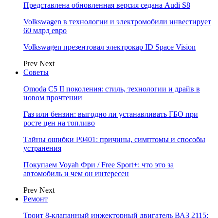
Представлена обновленная версия седана Audi S8
Volkswagen в технологии и электромобили инвестирует
60 млрд евро
Volkswagen презентовал электрокар ID Space Vision
Prev
Next
Советы
Omoda C5 II поколения: стиль, технологии и драйв в
новом прочтении
Газ или бензин: выгодно ли устанавливать ГБО при
росте цен на топливо
Тайны ошибки P0401: причины, симптомы и способы
устранения
Покупаем Voyah Фри / Free Sport+: что это за
автомобиль и чем он интересен
Prev
Next
Ремонт
Троит 8-клапанный инжекторный двигатель ВАЗ 2115: