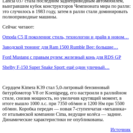
Lancia 037 стала последним заднеприводным автомобилем,
выигравшим кубок конструкторов Чемпионата мира по ралли:
это случилось в 1983 году, затем в ралли стали доминировать
полноприводные машины.
Сейчас читают:
Omoda C5 II поколения: стиль, технологии и драйв в новом…
Заводской тюнинг для Ram 1500 Rumble Bee: большие…
Ford Mustang с правым рулем: железный конь для RDS GP
Shelby F-150 Super Snake Sport: ещё один уличный…
Сердцем Kimera K39 стал 5,0-литровый бензиновый
битурбомотор V8 от Koenigsegg, его настроили в раллийном
стиле, снизив мощность, но увеличив крутящий момент, в
итоге вышло 1000 л.с. при 7350 об/мин и 1200 Нм при 5500
об/мин. Коробка передач — новая 7-ступенчатая «механика»
от итальянской компании Cima, ведущие колёса — задние.
Динамические характеристики не опубликованы.
Источник