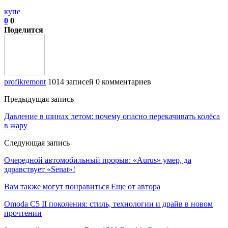
купе
0
0
Поделится
profikremont
1014 записей
0 комментариев
Предыдущая запись
Давление в шинах летом: почему опасно перекачивать колёса
в жару
Следующая запись
Очередной автомобильный прорыв: «Aurus» умер, да
здравствует «Senat»!
Вам также могут понравиться
Еще от автора
Omoda C5 II поколения: стиль, технологии и драйв в новом
прочтении