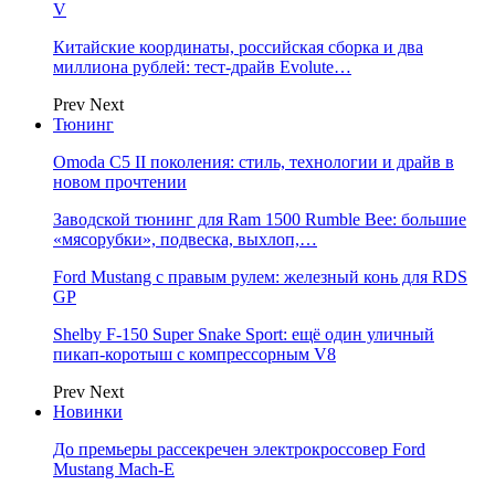
V
Китайские координаты, российская сборка и два
миллиона рублей: тест-драйв Evolute…
Prev
Next
Тюнинг
Omoda C5 II поколения: стиль, технологии и драйв в
новом прочтении
Заводской тюнинг для Ram 1500 Rumble Bee: большие
«мясорубки», подвеска, выхлоп,…
Ford Mustang с правым рулем: железный конь для RDS
GP
Shelby F-150 Super Snake Sport: ещё один уличный
пикап-коротыш с компрессорным V8
Prev
Next
Новинки
До премьеры рассекречен электрокроссовер Ford
Mustang Mach-E