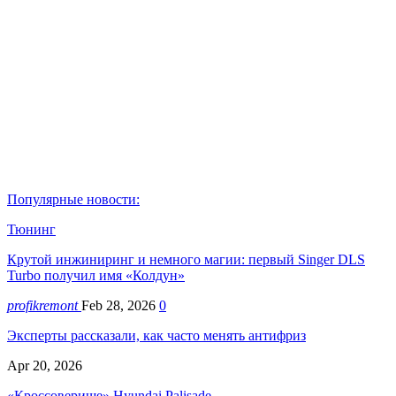
Популярные новости:
Тюнинг
Крутой инжиниринг и немного магии: первый Singer DLS
Turbo получил имя «Колдун»
profikremont
Feb 28, 2026
0
Эксперты рассказали, как часто менять антифриз
Apr 20, 2026
«Кроссоверище» Hyundai Palisade