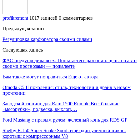
profikremont
1017 записей
0 комментариев
Предыдущая запись
Регулировка карбюратора своими силами
Следующая запись
ФАС предупредила всех: Попытаетесь разгонять цены на авто
своими прогнозами — пожалеете
Вам также могут понравиться
Еще от автора
Omoda C5 II поколения: стиль, технологии и драйв в новом
прочтении
Заводской тюнинг для Ram 1500 Rumble Bee: большие
«мясорубки», подвеска, выхлоп,…
Ford Mustang с правым рулем: железный конь для RDS GP
Shelby F-150 Super Snake Sport: ещё один уличный пикап-
коротыш с компрессорным V8