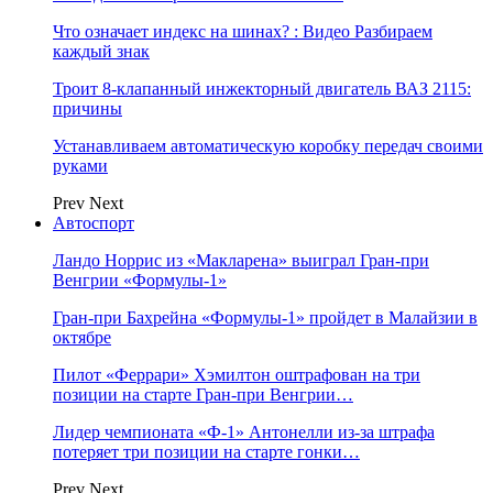
Что означает индекс на шинах? : Видео Разбираем
каждый знак
Троит 8-клапанный инжекторный двигатель ВАЗ 2115:
причины
Устанавливаем автоматическую коробку передач своими
руками
Prev
Next
Автоспорт
Ландо Норрис из «Макларена» выиграл Гран‑при
Венгрии «Формулы‑1»
Гран‑при Бахрейна «Формулы‑1» пройдет в Малайзии в
октябре
Пилот «Феррари» Хэмилтон оштрафован на три
позиции на старте Гран‑при Венгрии…
Лидер чемпионата «Ф‑1» Антонелли из‑за штрафа
потеряет три позиции на старте гонки…
Prev
Next