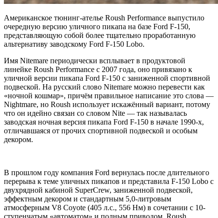
Американское тюнинг-ателье Roush Performance выпустило
очередную версию уличного пикапа на базе Ford F-150,
представляющую собой более тщательно проработанную
альтернативу заводскому Ford F-150 Lobo.
Имя Nitemare периодически всплывает в продуктовой
линейке Roush Performance с 2007 года, оно привязано к
уличной версии пикапа Ford F-150 с заниженной спортивной
подвеской. На русский слово Nitemare можно перевести как
«ночной кошмар», причём правильное написание это слова —
Nightmare, но Roush использует искажённый вариант, потому
что он идейно связан со словом Nite — так называлась
заводская ночная версия пикапа Ford F-150 в начале 1990-х,
отличавшаяся от прочих спортивной подвеской и особым
декором.
В прошлом году компания Ford вернулась после длительного
перерыва к теме уличных пикапов и представила F-150 Lobo с
двухрядной кабиной SuperCrew, заниженной подвеской,
эффектным декором и стандартным 5,0-литровым
атмосферным V8 Coyote (405 л.с., 556 Нм) в сочетании с 10-
ступенчатым «автоматом» и полным приводом. Roush