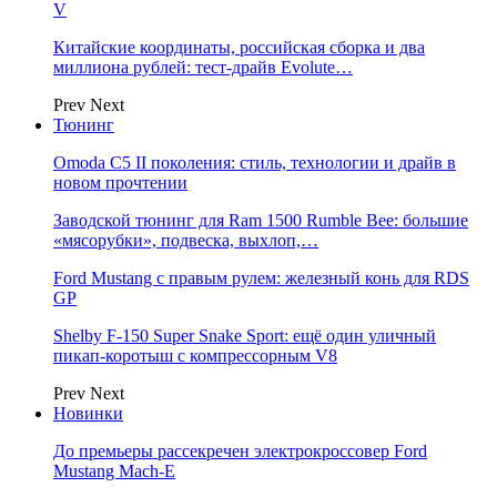
V
Китайские координаты, российская сборка и два
миллиона рублей: тест-драйв Evolute…
Prev
Next
Тюнинг
Omoda C5 II поколения: стиль, технологии и драйв в
новом прочтении
Заводской тюнинг для Ram 1500 Rumble Bee: большие
«мясорубки», подвеска, выхлоп,…
Ford Mustang с правым рулем: железный конь для RDS
GP
Shelby F-150 Super Snake Sport: ещё один уличный
пикап-коротыш с компрессорным V8
Prev
Next
Новинки
До премьеры рассекречен электрокроссовер Ford
Mustang Mach-E