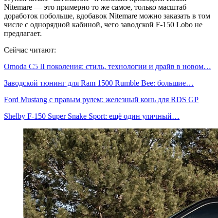
Nitemare — это примерно то же самое, только масштаб
доработок побольше, вдобавок Nitemare можно заказать в том
числе с однорядной кабиной, чего заводской F-150 Lobo не
предлагает.
Сейчас читают:
Omoda C5 II поколения: стиль, технологии и драйв в новом…
Заводской тюнинг для Ram 1500 Rumble Bee: большие…
Ford Mustang с правым рулем: железный конь для RDS GP
Shelby F-150 Super Snake Sport: ещё один уличный…