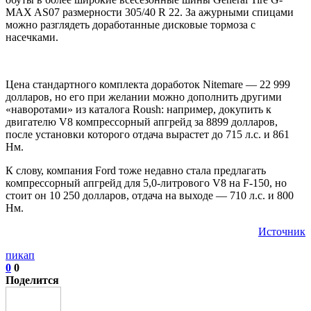
MAX AS07 размерности 305/40 R 22. За ажурными спицами
можно разглядеть доработанные дисковые тормоза с
насечками.
Цена стандартного комплекта доработок Nitemare — 22 999
долларов, но его при желании можно дополнить другими
«наворотами» из каталога Roush: например, докупить к
двигателю V8 компрессорный апгрейд за 8899 долларов,
после установки которого отдача вырастет до 715 л.с. и 861
Нм.
К слову, компания Ford тоже недавно стала предлагать
компрессорный апгрейд для 5,0-литрового V8 на F-150, но
стоит он 10 250 долларов, отдача на выходе — 710 л.с. и 800
Нм.
Источник
пикап
0
0
Поделится