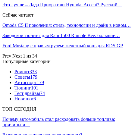
Что лучше – Лада Приора или Hyundai Accent? Русский…
Сейчас читают
Omoda C5 II поколения: стиль, технологии и драйв в новом…
Заводской тюнинг для Ram 1500 Rumble Bee: большие…
Ford Mustang с правым рулем: железный конь для RDS GP
Prev
Next
1 из 34
Популярные категории
Ремонт
333
Советы
179
Автоспорт
179
Тюнинг
101
Тест драйвы
74
Новинки
6
ТОП СЕГОДНЯ
Почему автомобиль стал расходовать больше топлива:
причины и…
Выгодно ли заправлять авто метаном?