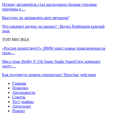
Почему автомобиль стал расходовать больше топлива:
причины и…
Выгодно ли заправлять авто метаном?
Что означает индекс на шинах? : Видео Разбираем каждый
знак
ТОП МЕСЯЦА
«Россия пиратствует!»: BMW ищет новые приключения на
свою…
Масл-трак Shelby F-150 Super Snake SuperCrew начинает
охоту…
Как подтянуть ремень генератора? Простые действия
Главная
Новинки
Автоновости
Советы
Тест драйвы
Автоспорт
Ремонт