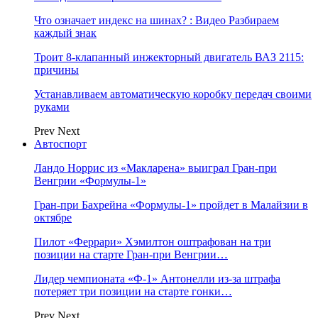
Что означает индекс на шинах? : Видео Разбираем
каждый знак
Троит 8-клапанный инжекторный двигатель ВАЗ 2115:
причины
Устанавливаем автоматическую коробку передач своими
руками
Prev
Next
Автоспорт
Ландо Норрис из «Макларена» выиграл Гран‑при
Венгрии «Формулы‑1»
Гран‑при Бахрейна «Формулы‑1» пройдет в Малайзии в
октябре
Пилот «Феррари» Хэмилтон оштрафован на три
позиции на старте Гран‑при Венгрии…
Лидер чемпионата «Ф‑1» Антонелли из‑за штрафа
потеряет три позиции на старте гонки…
Prev
Next