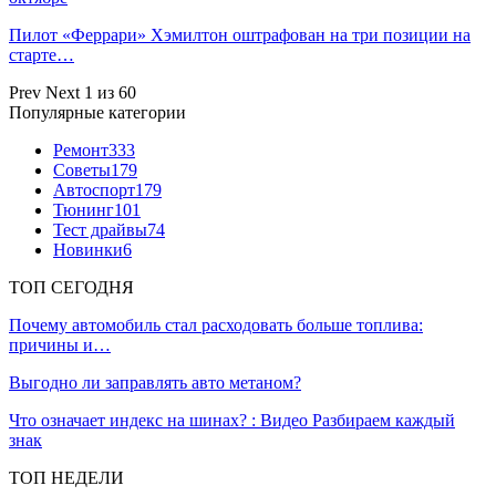
Пилот «Феррари» Хэмилтон оштрафован на три позиции на
старте…
Prev
Next
1 из 60
Популярные категории
Ремонт
333
Советы
179
Автоспорт
179
Тюнинг
101
Тест драйвы
74
Новинки
6
ТОП СЕГОДНЯ
Почему автомобиль стал расходовать больше топлива:
причины и…
Выгодно ли заправлять авто метаном?
Что означает индекс на шинах? : Видео Разбираем каждый
знак
ТОП НЕДЕЛИ