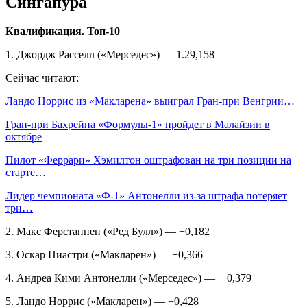
Сингапура
Квалификация. Топ‑10
1. Джордж Расселл («Мерседес») — 1.29,158
Сейчас читают:
Ландо Норрис из «Макларена» выиграл Гран‑при Венгрии…
Гран‑при Бахрейна «Формулы‑1» пройдет в Малайзии в
октябре
Пилот «Феррари» Хэмилтон оштрафован на три позиции на
старте…
Лидер чемпионата «Ф‑1» Антонелли из‑за штрафа потеряет
три…
2. Макс Ферстаппен («Ред Булл») — +0,182
3. Оскар Пиастри («Макларен») — +0,366
4. Андреа Кими Антонелли («Мерседес») — + 0,379
5. Ландо Норрис («Макларен») — +0,428