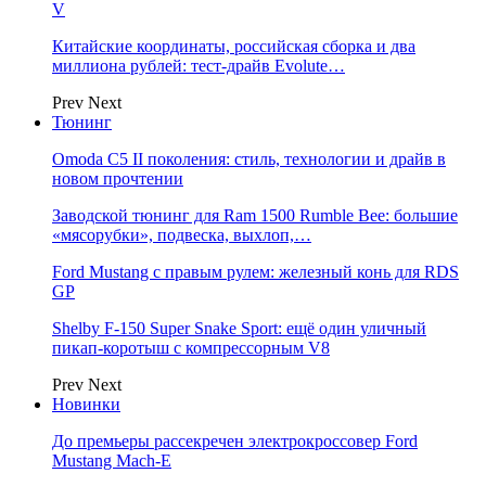
V
Китайские координаты, российская сборка и два
миллиона рублей: тест-драйв Evolute…
Prev
Next
Тюнинг
Omoda C5 II поколения: стиль, технологии и драйв в
новом прочтении
Заводской тюнинг для Ram 1500 Rumble Bee: большие
«мясорубки», подвеска, выхлоп,…
Ford Mustang с правым рулем: железный конь для RDS
GP
Shelby F-150 Super Snake Sport: ещё один уличный
пикап-коротыш с компрессорным V8
Prev
Next
Новинки
До премьеры рассекречен электрокроссовер Ford
Mustang Mach-E