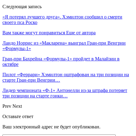
Следующая запись
«Я потерял лучшего друга». Хэмилтон сообщил о смерти
своего пса Роско
Вам также могут понравиться
Еще от автора
Ландо Норрис из «Макларена» выиграл Гран‑при Венгрии
«Формулы‑1»
Гран‑при Бахрейна «Формулы‑1» пройдет в Малайзии в
октябре
Пилот «Феррари» Хэмилтон оштрафован на три позиции на
старте Гран‑при Венгрии…
Лидер чемпионата «Ф‑1» Антонелли из‑за штрафа потеряет
три позиции на старте гонки…
Prev
Next
Оставьте ответ
Ваш электронный адрес не будет опубликован.