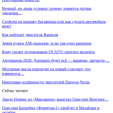
Вечный, но лишь условно: почему ломается датчик
давления…
Спойлер на крышку багажника или как сделать автомобиль
ярче?
Как работает двигатель Ванкеля
Зачем нужен АМ-диапазон, если там одно шипение
Кому грозит подорожание ОСАГО: прогноз эксперта
Авторынок-2026: Дорожать будет всё — машины, запчасти,…
Моторные масла переходят на новый стандарт: что
изменится…
Некоторые особенности двигателей Daewoo Nexia
Сейчас читают
Ландо Норрис из «Макларена» выиграл Гран‑при Венгрии…
Гран‑при Бахрейна «Формулы‑1» пройдет в Малайзии в
октябре