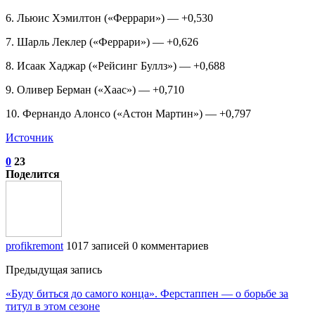
6. Льюис Хэмилтон («Феррари») — +0,530
7. Шарль Леклер («Феррари») — +0,626
8. Исаак Хаджар («Рейсинг Буллз») — +0,688
9. Оливер Берман («Хаас») — +0,710
10. Фернандо Алонсо («Астон Мартин») — +0,797
Источник
0
23
Поделится
profikremont
1017 записей
0 комментариев
Предыдущая запись
«Буду биться до самого конца». Ферстаппен — о борьбе за
титул в этом сезоне