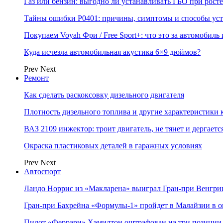
Газ или бензин: выгодно ли устанавливать ГБО при росте
Тайны ошибки P0401: причины, симптомы и способы ус
Покупаем Voyah Фри / Free Sport+: что это за автомобиль
Куда исчезла автомобильная акустика 6×9 дюймов?
Prev
Next
Ремонт
Как сделать раскоксовку дизельного двигателя
Плотность дизельного топлива и другие характеристики
ВАЗ 2109 инжектор: троит двигатель, не тянет и дергаетс
Окраска пластиковых деталей в гаражных условиях
Prev
Next
Автоспорт
Ландо Норрис из «Макларена» выиграл Гран‑при Венгр
Гран‑при Бахрейна «Формулы‑1» пройдет в Малайзии в о
Пилот «Феррари» Хэмилтон оштрафован на три позиции 