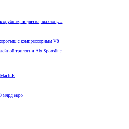
ясорубки», подвеска, выхлоп,…
п-коротыш с компрессорным V8
ейной трилогии Abt Sportsline
 Mach-E
0 млрд евро