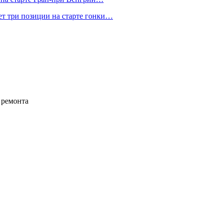
ет три позиции на старте гонки…
 ремонта