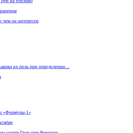
 цен на топливо
транения
 и чем он интересен
 какова их роль при определении…
я
ии «Формулы‑1»
ктябре
на старте Гран‑при Венгрии…