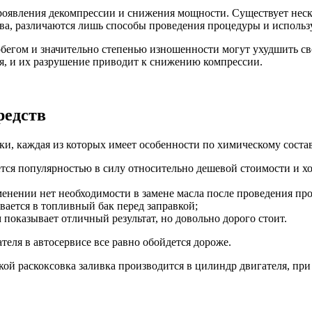
оявления декомпрессии и снижения мощности. Существует неско
тва, различаются лишь способы проведения процедуры и исполь
бегом и значительно степенью изношенности могут ухудшить св
ля, и их разрушение приводит к снижению компрессии.
редств
ки, каждая из которых имеет особенности по химическому состав
ется популярностью в силу относительно дешевой стоимости и 
нении нет необходимости в замене масла после проведения пр
вается в топливный бак перед заправкой;
оказывает отличный результат, но довольно дорого стоит.
теля в автосервисе все равно обойдется дороже.
кой раскоксовка заливка производится в цилиндр двигателя, при