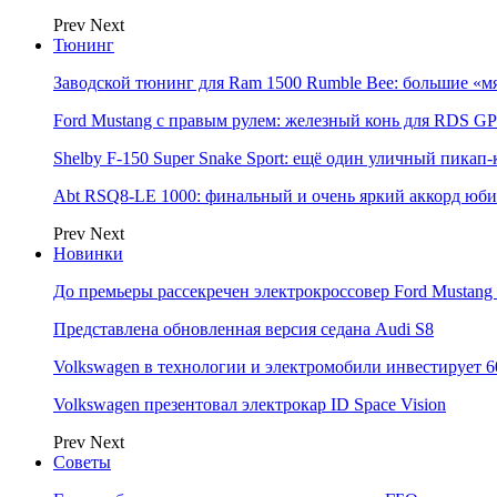
Prev
Next
Тюнинг
Заводской тюнинг для Ram 1500 Rumble Bee: большие «м
Ford Mustang с правым рулем: железный конь для RDS GP
Shelby F-150 Super Snake Sport: ещё один уличный пика
Abt RSQ8-LE 1000: финальный и очень яркий аккорд юбил
Prev
Next
Новинки
До премьеры рассекречен электрокроссовер Ford Mustang
Представлена обновленная версия седана Audi S8
Volkswagen в технологии и электромобили инвестирует 6
Volkswagen презентовал электрокар ID Space Vision
Prev
Next
Советы