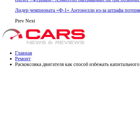
Лидер чемпионата «Ф‑1» Антонелли из‑за штрафа потеря
Prev
Next
Главная
Ремонт
Раскоксовка двигателя как способ избежать капитального