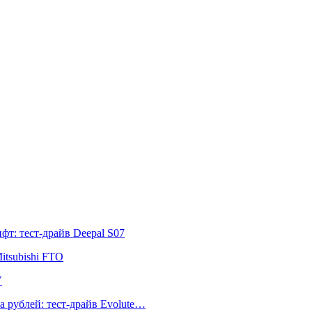
т: тест-драйв Deepal S07
itsubishi FTO
V
а рублей: тест-драйв Evolute…