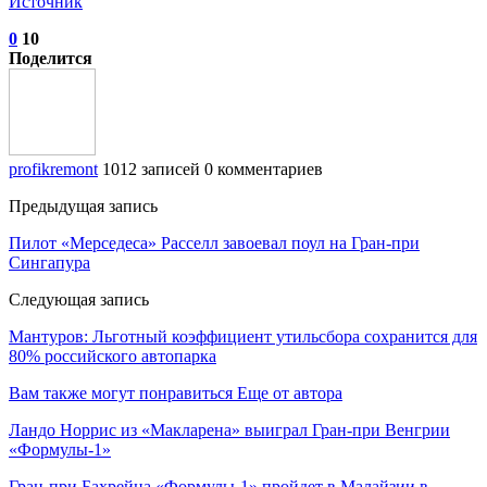
Источник
0
10
Поделится
profikremont
1012 записей
0 комментариев
Предыдущая запись
Пилот «Мерседеса» Расселл завоевал поул на Гран‑при
Сингапура
Следующая запись
Мантуров: Льготный коэффициент утильсбора сохранится для
80% российского автопарка
Вам также могут понравиться
Еще от автора
Ландо Норрис из «Макларена» выиграл Гран‑при Венгрии
«Формулы‑1»
Гран‑при Бахрейна «Формулы‑1» пройдет в Малайзии в