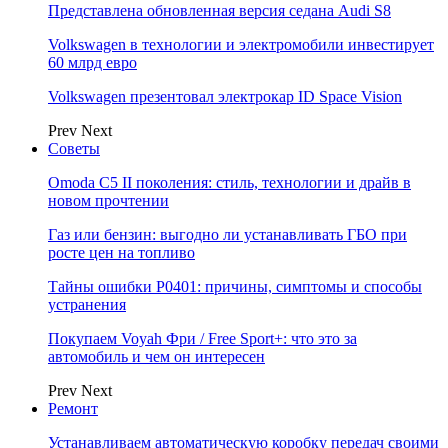
Представлена обновленная версия седана Audi S8
Volkswagen в технологии и электромобили инвестирует
60 млрд евро
Volkswagen презентовал электрокар ID Space Vision
Prev
Next
Советы
Omoda C5 II поколения: стиль, технологии и драйв в
новом прочтении
Газ или бензин: выгодно ли устанавливать ГБО при
росте цен на топливо
Тайны ошибки P0401: причины, симптомы и способы
устранения
Покупаем Voyah Фри / Free Sport+: что это за
автомобиль и чем он интересен
Prev
Next
Ремонт
Устанавливаем автоматическую коробку передач своими