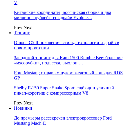
V
Китайские координаты, российская сборка и два
миллиона рублей: тест-драйв Evolute…
Prev
Next
Тюнинг
Omoda C5 II поколения: стиль, технологии и драйв в
новом прочтении
Заводской тюнинг для Ram 1500 Rumble Bee: большие
«мясорубки», подвеска, выхлоп,…
Ford Mustang с правым рулем: железный конь для RDS
GP
Shelby F-150 Super Snake Sport: ещё один уличный
пикап-коротыш с компрессорным V8
Prev
Next
Новинки
До премьеры рассекречен электрокроссовер Ford
Mustang Mach-E