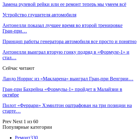
Замена рулевой рейки или ее ремонт теперь мы умеем всё
Устройство глушителя автомобиля
Антонелли показал лучшее время во второй тренировке
Гран‑при…
Принцип работы генератора автомобиля все просто и понятно
Антонелли выиграл вторую гонку подряд в «Формуле‑1» и
стал…
Сейчас читают
Ландо Норрис из «Макларена» выиграл Гран‑при Венгрии…
Гран‑при Бахрейна «Формулы‑1» пройдет в Малайзии в
октябре
Пилот «Феррари» Хэмилтон оштрафован на три позиции на
старте…
Prev
Next
1 из 60
Популярные категории
Ремонт
330