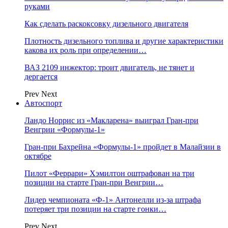
руками
Как сделать раскоксовку дизельного двигателя
Плотность дизельного топлива и другие характеристики
какова их роль при определении…
ВАЗ 2109 инжектор: троит двигатель, не тянет и
дергается
Prev
Next
Автоспорт
Ландо Норрис из «Макларена» выиграл Гран‑при
Венгрии «Формулы‑1»
Гран‑при Бахрейна «Формулы‑1» пройдет в Малайзии в
октябре
Пилот «Феррари» Хэмилтон оштрафован на три
позиции на старте Гран‑при Венгрии…
Лидер чемпионата «Ф‑1» Антонелли из‑за штрафа
потеряет три позиции на старте гонки…
Prev
Next