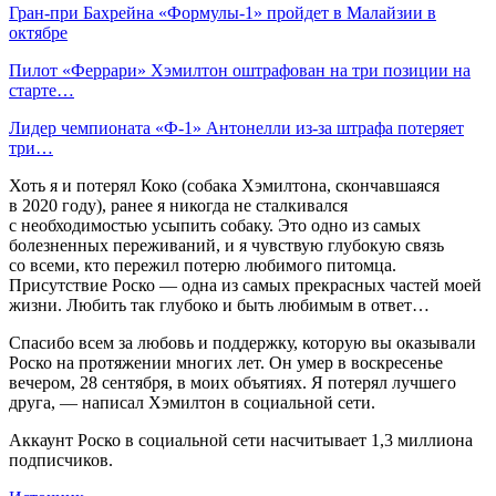
Гран‑при Бахрейна «Формулы‑1» пройдет в Малайзии в
октябре
Пилот «Феррари» Хэмилтон оштрафован на три позиции на
старте…
Лидер чемпионата «Ф‑1» Антонелли из‑за штрафа потеряет
три…
Хоть я и потерял Коко (собака Хэмилтона, скончавшаяся
в 2020 году), ранее я никогда не сталкивался
с необходимостью усыпить собаку. Это одно из самых
болезненных переживаний, и я чувствую глубокую связь
со всеми, кто пережил потерю любимого питомца.
Присутствие Роско — одна из самых прекрасных частей моей
жизни. Любить так глубоко и быть любимым в ответ…
Спасибо всем за любовь и поддержку, которую вы оказывали
Роско на протяжении многих лет. Он умер в воскресенье
вечером, 28 сентября, в моих объятиях. Я потерял лучшего
друга, — написал Хэмилтон в социальной сети.
Аккаунт Роско в социальной сети насчитывает 1,3 миллиона
подписчиков.