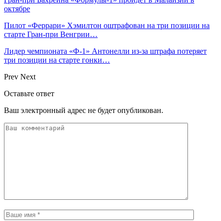
октябре
Пилот «Феррари» Хэмилтон оштрафован на три позиции на
старте Гран‑при Венгрии…
Лидер чемпионата «Ф‑1» Антонелли из‑за штрафа потеряет
три позиции на старте гонки…
Prev
Next
Оставьте ответ
Ваш электронный адрес не будет опубликован.