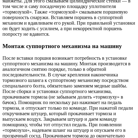
манжеты. Для этого смазываем цилиндрические стенки — в
том числе и саму посадочную площадку уплотнителя
«тормозухой». Также «тормозухой» смазываем поршневую
поверхность снаружи. Вставляем поршень в суппортной
механизм и вдавливаем его рукой. При правильной установки
он будет ходить с усилием, а при некорректной поршень
попросту не вдавится.
Монтаж суппортного механизма на машину
После вставки поршня возникает потребность в установке
суппортного механизма на машину. Монтаж производится в
аналогичном снятию порядке, только в обратной
последовательности. В случае крепления наконечника
тормозного шланга к суппортному механизму посредством
специального болта, обязательно заменяем медные шайбы.
После сборки и установки суппортного механизма,
прокачиваем тормоза (не забываем долить «тормозуху» в
бачок). Помощник по нескольку раз нажимает на педаль
тормоза, и отпускает только по команде. При нажатой педали
откручиваем штуцер, который прокачивает тормоза и
выпускаем воздух. Закрываем штуцер и даем команду
помощнику, чтобы тот отпустил педаль. При появлении
«тормозухи», надеваем шланг на штуцер и опускаем его в
прозрачный сосуд. Прокачиваем тормоза до окончательно