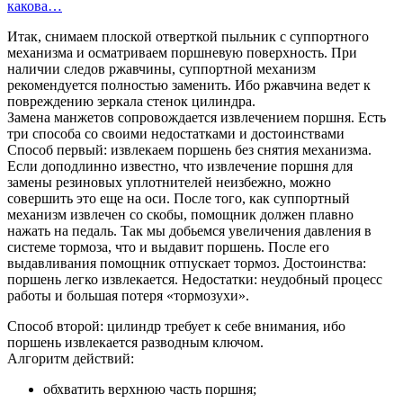
какова…
Итак, снимаем плоской отверткой пыльник с суппортного
механизма и осматриваем поршневую поверхность. При
наличии следов ржавчины, суппортной механизм
рекомендуется полностью заменить. Ибо ржавчина ведет к
повреждению зеркала стенок цилиндра.
Замена манжетов сопровождается извлечением поршня. Есть
три способа со своими недостатками и достоинствами
Способ первый: извлекаем поршень без снятия механизма.
Если доподлинно известно, что извлечение поршня для
замены резиновых уплотнителей неизбежно, можно
совершить это еще на оси. После того, как суппортный
механизм извлечен со скобы, помощник должен плавно
нажать на педаль. Так мы добьемся увеличения давления в
системе тормоза, что и выдавит поршень. После его
выдавливания помощник отпускает тормоз. Достоинства:
поршень легко извлекается. Недостатки: неудобный процесс
работы и большая потеря «тормозухи».
Способ второй: цилиндр требует к себе внимания, ибо
поршень извлекается разводным ключом.
Алгоритм действий:
обхватить верхнюю часть поршня;