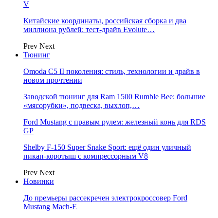
V
Китайские координаты, российская сборка и два
миллиона рублей: тест-драйв Evolute…
Prev
Next
Тюнинг
Omoda C5 II поколения: стиль, технологии и драйв в
новом прочтении
Заводской тюнинг для Ram 1500 Rumble Bee: большие
«мясорубки», подвеска, выхлоп,…
Ford Mustang с правым рулем: железный конь для RDS
GP
Shelby F-150 Super Snake Sport: ещё один уличный
пикап-коротыш с компрессорным V8
Prev
Next
Новинки
До премьеры рассекречен электрокроссовер Ford
Mustang Mach-E