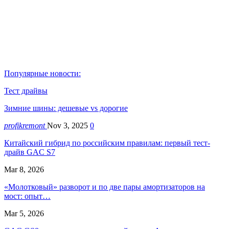
Популярные новости:
Тест драйвы
Зимние шины: дешевые vs дорогие
profikremont
Nov 3, 2025
0
Китайский гибрид по российским правилам: первый тест-
драйв GAC S7
Mar 8, 2026
«Молотковый» разворот и по две пары амортизаторов на
мост: опыт…
Mar 5, 2026