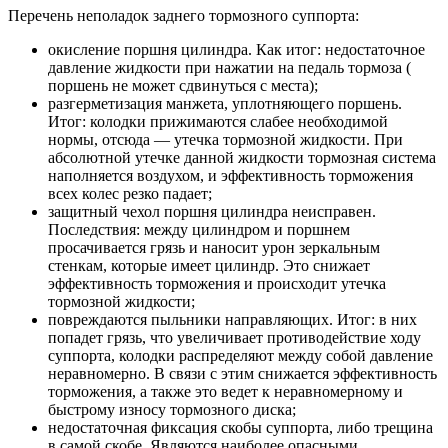
Перечень неполадок заднего тормозного суппорта:
окисление поршня цилиндра. Как итог: недостаточное
давление жидкости при нажатии на педаль тормоза (
поршень не может сдвинуться с места);
разгерметизация манжета, уплотняющего поршень.
Итог: колодки прижимаются слабее необходимой
нормы, отсюда — утечка тормозной жидкости. При
абсолютной утечке данной жидкости тормозная система
наполняется воздухом, и эффективность торможения
всех колес резко падает;
защитный чехол поршня цилиндра неисправен.
Последствия: между цилиндром и поршнем
просачивается грязь и наносит урон зеркальным
стенкам, которые имеет цилиндр. Это снижает
эффективность торможения и происходит утечка
тормозной жидкости;
повреждаются пыльники направляющих. Итог: в них
попадет грязь, что увеличивает противодействие ходу
суппорта, колодки распределяют между собой давление
неравномерно. В связи с этим снижается эффективность
торможения, а также это ведет к неравномерному и
быстрому износу тормозного диска;
недостаточная фиксация скобы суппорта, либо трещина
в самой скобе. Являются наиболее опасными