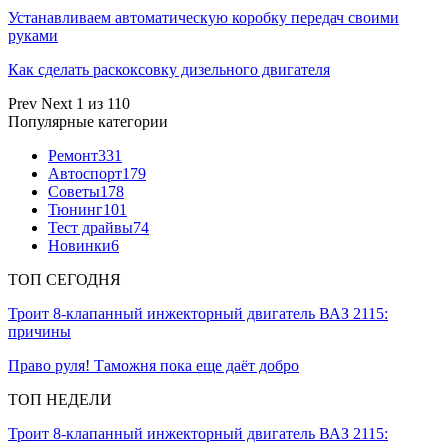
Устанавливаем автоматическую коробку передач своими
руками
Как сделать раскоксовку дизельного двигателя
Prev
Next
1 из 110
Популярные категории
Ремонт
331
Автоспорт
179
Советы
178
Тюнинг
101
Тест драйвы
74
Новинки
6
ТОП СЕГОДНЯ
Троит 8-клапанный инжекторный двигатель ВАЗ 2115:
причины
Право руля! Таможня пока еще даёт добро
ТОП НЕДЕЛИ
Троит 8-клапанный инжекторный двигатель ВАЗ 2115: