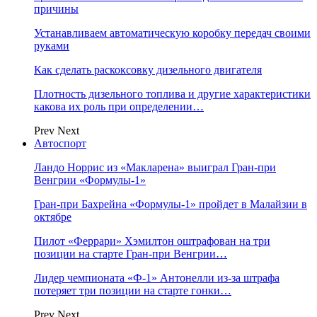
причины
Устанавливаем автоматическую коробку передач своими
руками
Как сделать раскоксовку дизельного двигателя
Плотность дизельного топлива и другие характеристики
какова их роль при определении…
Prev
Next
Автоспорт
Ландо Норрис из «Макларена» выиграл Гран‑при
Венгрии «Формулы‑1»
Гран‑при Бахрейна «Формулы‑1» пройдет в Малайзии в
октябре
Пилот «Феррари» Хэмилтон оштрафован на три
позиции на старте Гран‑при Венгрии…
Лидер чемпионата «Ф‑1» Антонелли из‑за штрафа
потеряет три позиции на старте гонки…
Prev
Next