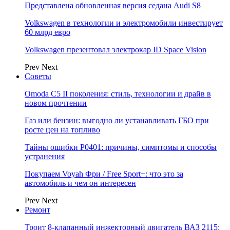
Представлена обновленная версия седана Audi S8
Volkswagen в технологии и электромобили инвестирует
60 млрд евро
Volkswagen презентовал электрокар ID Space Vision
Prev
Next
Советы
Omoda C5 II поколения: стиль, технологии и драйв в
новом прочтении
Газ или бензин: выгодно ли устанавливать ГБО при
росте цен на топливо
Тайны ошибки P0401: причины, симптомы и способы
устранения
Покупаем Voyah Фри / Free Sport+: что это за
автомобиль и чем он интересен
Prev
Next
Ремонт
Троит 8-клапанный инжекторный двигатель ВАЗ 2115: