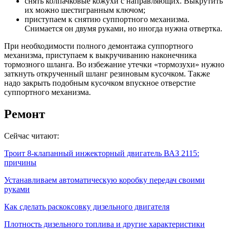
снять колпачковые кожухи с направляющих. Выкрутить
их можно шестигранным ключом;
приступаем к снятию суппортного механизма.
Снимается он двумя руками, но иногда нужна отвертка.
При необходимости полного демонтажа суппортного
механизма, приступаем к выкручиванию наконечника
тормозного шланга. Во избежание утечки «тормозухи» нужно
заткнуть открученный шланг резиновым кусочком. Также
надо закрыть подобным кусочком впускное отверстие
суппортного механизма.
Ремонт
Сейчас читают:
Троит 8-клапанный инжекторный двигатель ВАЗ 2115:
причины
Устанавливаем автоматическую коробку передач своими
руками
Как сделать раскоксовку дизельного двигателя
Плотность дизельного топлива и другие характеристики