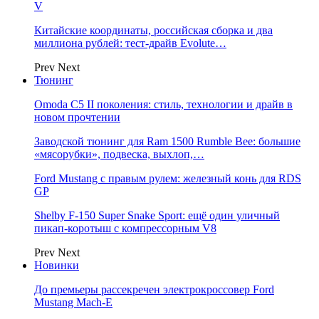
V
Китайские координаты, российская сборка и два
миллиона рублей: тест-драйв Evolute…
Prev
Next
Тюнинг
Omoda C5 II поколения: стиль, технологии и драйв в
новом прочтении
Заводской тюнинг для Ram 1500 Rumble Bee: большие
«мясорубки», подвеска, выхлоп,…
Ford Mustang с правым рулем: железный конь для RDS
GP
Shelby F-150 Super Snake Sport: ещё один уличный
пикап-коротыш с компрессорным V8
Prev
Next
Новинки
До премьеры рассекречен электрокроссовер Ford
Mustang Mach-E