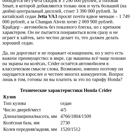
обойдётся без учёта скидок в 3 290 000 рублей, а топовая
Smart, в которой добавляются только люк и чуть больший (на
дюйм) центральный дисплей, стоит 3 390 000 рублей. За
китайский седан
Jetta VA3
просят почти вдвое меньше – 1 749
000 рублей, а за Changan Alsvin хотят 2 069 900 рублей.
Крайдер – автомобиль без показного блеска, но с крепким
характером. Он не пытается понравиться всем сразу и не
играет в хайтек, зато честно делает то, что должен делать
хороший седан.
Да, он дороговат и не поражает оснащением, но у него есть
важное преимущество: в мире, где машины всё чаще похожи
на экраны на колёсах, Crider остаётся автомобилем в
классическом смысле слова. Возможно, именно поэтому он
ощущается взрослее и честнее многих конкурентов. Вопрос
лишь в том, готовы ли вы платить за это по тарифу Honda?
Технические характеристики Honda Crider
Кузов
Тип кузова
седан
Число дверей/мест
4/5
Длина/ширина/высота, мм
4766/1804/1509
Колёсная база, мм
2730
Колея передняя/задняя, мм
1520/1512