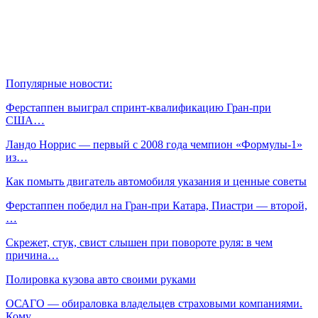
Популярные новости:
Ферстаппен выиграл спринт-квалификацию Гран‑при
США…
Ландо Норрис — первый с 2008 года чемпион «Формулы‑1»
из…
Как помыть двигатель автомобиля указания и ценные советы
Ферстаппен победил на Гран‑при Катара, Пиастри — второй,
…
Скрежет, стук, свист слышен при повороте руля: в чем
причина…
Полировка кузова авто своими руками
ОСАГО — обираловка владельцев страховыми компаниями.
Кому…