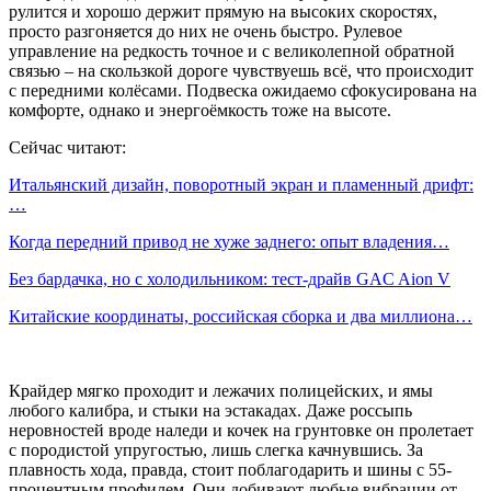
рулится и хорошо держит прямую на высоких скоростях,
просто разгоняется до них не очень быстро. Рулевое
управление на редкость точное и с великолепной обратной
связью – на скользкой дороге чувствуешь всё, что происходит
с передними колёсами. Подвеска ожидаемо сфокусирована на
комфорте, однако и энергоёмкость тоже на высоте.
Сейчас читают:
Итальянский дизайн, поворотный экран и пламенный дрифт:
…
Когда передний привод не хуже заднего: опыт владения…
Без бардачка, но с холодильником: тест-драйв GAC Aion V
Китайские координаты, российская сборка и два миллиона…
Крайдер мягко проходит и лежачих полицейских, и ямы
любого калибра, и стыки на эстакадах. Даже россыпь
неровностей вроде наледи и кочек на грунтовке он пролетает
с породистой упругостью, лишь слегка качнувшись. За
плавность хода, правда, стоит поблагодарить и шины с 55-
процентным профилем. Они добивают любые вибрации от