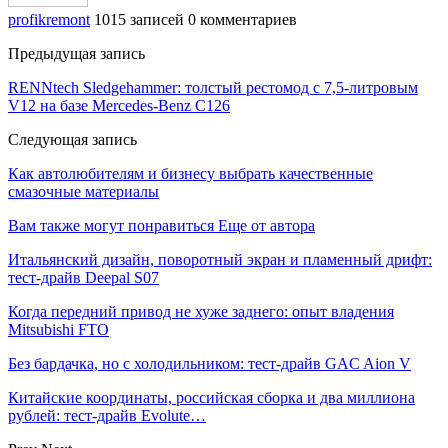
profikremont
1015 записей
0 комментариев
Предыдущая запись
RENNtech Sledgehammer: толстый рестомод с 7,5-литровым
V12 на базе Mercedes-Benz C126
Следующая запись
Как автолюбителям и бизнесу выбрать качественные
смазочные материалы
Вам также могут понравиться
Еще от автора
Итальянский дизайн, поворотный экран и пламенный дрифт:
тест-драйв Deepal S07
Когда передний привод не хуже заднего: опыт владения
Mitsubishi FTO
Без бардачка, но с холодильником: тест-драйв GAC Aion V
Китайские координаты, российская сборка и два миллиона
рублей: тест-драйв Evolute…