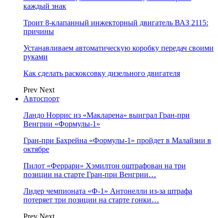
каждый знак
Троит 8-клапанный инжекторный двигатель ВАЗ 2115:
причины
Устанавливаем автоматическую коробку передач своими
руками
Как сделать раскоксовку дизельного двигателя
Prev
Next
Автоспорт
Ландо Норрис из «Макларена» выиграл Гран‑при
Венгрии «Формулы‑1»
Гран‑при Бахрейна «Формулы‑1» пройдет в Малайзии в
октябре
Пилот «Феррари» Хэмилтон оштрафован на три
позиции на старте Гран‑при Венгрии…
Лидер чемпионата «Ф‑1» Антонелли из‑за штрафа
потеряет три позиции на старте гонки…
Prev
Next