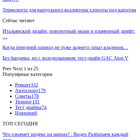
Термолента для выпускного коллектора хлопоты под капотом
Сейчас читают
Итальянский дизайн, поворотный экран и пламенный дрифт:
…
Когда передний привод не хуже заднего: опыт владения…
Без бардачка, но с холодильником: тест-драйв GAC Aion V
Prev
Next
1 из 25
Популярные категории
Ремонт
332
Автоспорт
179
Советы
178
Тюнинг
101
Тест драйвы
74
Новинки
6
ТОП СЕГОДНЯ
Что означает индекс на шинах? : Видео Разбираем каждый
знак