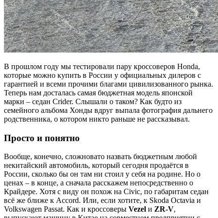
В прошлом году мы тестировали пару кроссоверов Honda,
которые можно купить в России у официальных дилеров с
гарантией и всеми прочими благами цивилизованного рынка.
Теперь нам досталась самая бюджетная модель японской
марки – седан Crider. Слышали о таком? Как будто из
семейного альбома Хонды вдруг выпала фотография дальнего
родственника, о котором никто раньше не рассказывал.
Просто и понятно
Вообще, конечно, сложновато назвать бюджетным любой
некитайский автомобиль, который сегодня продаётся в
России, сколько бы он там ни стоил у себя на родине. Но о
ценах – в конце, а сначала расскажем непосредственно о
Крайдере. Хотя с виду он похож на Civic, по габаритам седан
всё же ближе к Accord. Или, если хотите, к Skoda Octavia и
Volkswagen Passat. Как и кроссоверы
Vezel
и
ZR-V
,
выпускают машину в Китае на совместном предприятии с