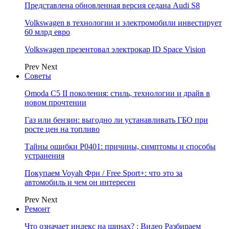
Представлена обновленная версия седана Audi S8
Volkswagen в технологии и электромобили инвестирует
60 млрд евро
Volkswagen презентовал электрокар ID Space Vision
Prev
Next
Советы
Omoda C5 II поколения: стиль, технологии и драйв в
новом прочтении
Газ или бензин: выгодно ли устанавливать ГБО при
росте цен на топливо
Тайны ошибки P0401: причины, симптомы и способы
устранения
Покупаем Voyah Фри / Free Sport+: что это за
автомобиль и чем он интересен
Prev
Next
Ремонт
Что означает индекс на шинах? : Видео Разбираем