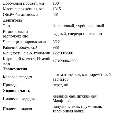
Дорожный просвет, мм
130
Масса снаряжённая, кг
1315
Объём багажника, л
561
Двигатель
Тип
бензиновый, турбированный
Компоновка и
рядный, спереди поперечно
расположение
Число цилиндров/клапанов
3/12
Рабочий объём, см³
988
Мощность, л.с./кВт/об/мин
122/90/5500
Крутящий момент, Н·м/об/
173/2000-4500
мин
Трансмиссия
автоматическая, клиноремённый
Коробка передач
вариатор
Привод
передний
Ходовая часть
независимая, пружинная,
Подвеска передняя
Макферсон
полузависимая, пружинная,
Подвеска задняя
торсионная балка