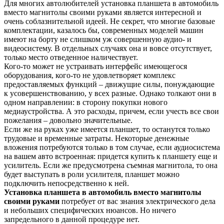
Для многих автолюбителей установка планшета в автомобиль
вместо магнитолы своими руками является интересной и
очень соблазнительной идеей. Не секрет, что многие базовые
комплектации, казалось бы, современных моделей машин
имеют на борту не слишком уж совершенную аудио- и
видеосистему. В отдельных случаях она и вовсе отсутствует,
только место отведенное наличествует.
Кого-то может не устраивать интерфейс имеющегося
оборудования, кого-то не удовлетворяет комплекс
предоставляемых функций – движущие силы, понуждающие
к усовершенствованию, у всех разные. Однако толкают они в
одном направлении: в сторону покупки нового
медиаустройства. А это расходы, причем, если учесть все свои
пожелания – довольно значительные.
Если же на руках уже имеется планшет, то останутся только
трудовые и временные затраты. Некоторые денежные
вложения потребуются только в том случае, если аудиосистема
на вашем авто встроенная: придется купить к планшету еще и
усилитель. Если же предусмотрена съемная магнитола, то она
будет выступать в роли усилителя, планшет можно
подключить непосредственно к ней.
Установка планшета в автомобиль вместо магнитолы
своими руками
потребует от вас знания электрического дела
и небольших специфических нюансов. Но ничего
запредельного в данной процедуре нет.