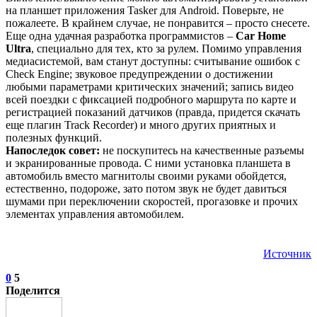
на планшет приложения Tasker для Android. Поверьте, не
пожалеете. В крайнем случае, не понравится – просто снесете.
Еще одна удачная разработка программистов –
Car Home
Ultra
, специально для тех, кто за рулем. Помимо управления
медиасистемой, вам станут доступны: считывание ошибок с
Check Engine; звуковое предупреждении о достижении
любыми параметрами критических значений; запись видео
всей поездки с фиксацией подробного маршрута по карте и
регистрацией показаний датчиков (правда, придется скачать
еще плагин Track Recorder) и много других приятных и
полезных функций.
Напоследок совет:
не поскупитесь на качественные разъемы
и экранированные провода. С ними установка планшета в
автомобиль вместо магнитолы своими руками обойдется,
естественно, подороже, зато потом звук не будет давиться
шумами при переключении скоростей, прогазовке и прочих
элементах управления автомобилем.
Источник
0
5
Поделится