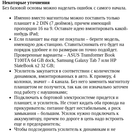
Некоторые уточнения
Без базовой основы можно наделать ошибок с самого начала.
Именно вместо магнитолы можно поставить только
планшет в 2 DIN (7 дюймов), причем имеющий
пропорции 16 на 9. Оставьте идею вмонтировать какой-
нибудь iPad;
Если планшет вы еще не покупали – берите модель,
имеющую док-станцию. Ставить/снимать его будет на
порядок удобнее и по размерам он точно подойдет.
Проверенные варианты – ASUS Transformer Book
T100TA 64 GB dock, Samsung Galaxy Tab 7 или HP
SlateBook x2 32 GB;
Усилитель закупается в соответствии с количеством
динамиков, вмонтированных в авто. К примеру, 4
колонки, значит – 4 канала. Без него заменить магнитолу
планшетом не получится, так как он изначально заточен
под работу с наушниками;
Подключать к бортовой электросистеме придется и
планшет, и усилитель. Не стоит кидать оба провода на
прикуриватель: питание будет нестабильным, а риск
замыкания – большим. Усилок нужно подключать к
аккумулятору, причем по дороге в цепь надо встроить
еще и предохранитель;
Чтобы подсоединить усилитель к динамикам и не