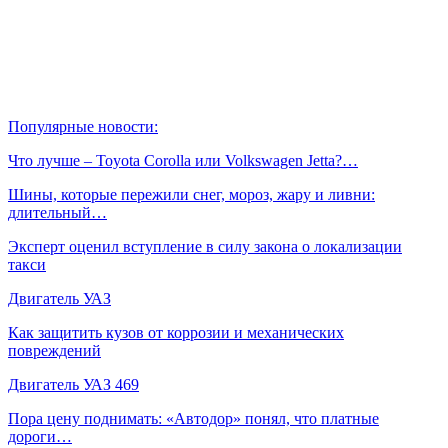
Популярные новости:
Что лучше – Toyota Corolla или Volkswagen Jetta?…
Шины, которые пережили снег, мороз, жару и ливни:
длительный…
Эксперт оценил вступление в силу закона о локализации
такси
Двигатель УАЗ
Как защитить кузов от коррозии и механических
повреждений
Двигатель УАЗ 469
Пора цену поднимать: «Автодор» понял, что платные
дороги…