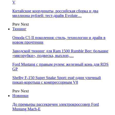
V
Китайские координаты, российская сборка и два
миллиона рублей: тест-драйв Evolute…
Prev
Next
Тюнинг
Omoda C5 II поколения: стиль, технологии и драйв в
новом прочтении
Заводской тюнинг для Ram 1500 Rumble Bee: большие
«мясорубки», подвеска, выхлоп,…
Ford Mustang с правым рулем: железный конь для RDS
GP
Shelby F-150 Super Snake Sport: ещё один уличный
пикап-коротыш с компрессорным V8
Prev
Next
Новинки
До премьеры рассекречен электрокроссовер Ford
Mustang Mach-E