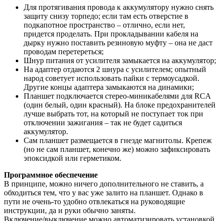
Для протягивания провода к аккумулятору нужно снять
защиту снизу торпедо; если там есть отверстие в
подкапотное пространство – отлично, если нет,
придется проделать. При прокладывании кабеля на
дырку нужно поставить резиновую муфту – она не даст
проводам перетереться;
Шнур питания от усилителя замыкается на аккумулятор;
На адаптер отдаются 2 шнура с усилителем; опытный
народ советует использовать пайки с термоусадкой.
Другие концы адаптера замыкаются на динамики;
Планшет подключается стерео-миникабелями для RCA
(один белый, один красный). На блоке предохранителей
лучше выбрать тот, на который не поступает ток при
отключении зажигания – так не будет садиться
аккумулятор.
Сам планшет размещается в гнезде магнитолы. Крепеж
(но не сам планшет, конечно же) можно зафиксировать
эпоксидкой или герметиком.
Программное обеспечение
В принципе, можно ничего дополнительного не ставить, а
обходиться тем, что у вас уже залито на планшет. Однако в
пути не очень-то удобно отвлекаться на руководящие
инструкции, да и руки обычно заняты.
Включение/выключение можно автоматизировать установкой