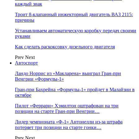
каждый знак
Троит 8-клапанный инжекторный двигатель ВАЗ 2115:
причины
Устанавливаем автоматическую коробку передач своими
руками
Как сделать раскоксовку дизельного двигателя
Prev
Next
Автоспорт
Ландо Норрис из «Макларена» выиграл Гран‑при
Венгрии «Формулы‑1»
Гран‑при Бахрейна «Формулы‑1» пройдет в Малайзии в
октябре
Пилот «Феррари» Хэмилтон оштрафован на три
позиции на старте Гран‑при Венгрии…
Лидер чемпионата «Ф‑1» Антонелли из‑за штрафа
потеряет три позиции на старте гонки…
Prev
Next