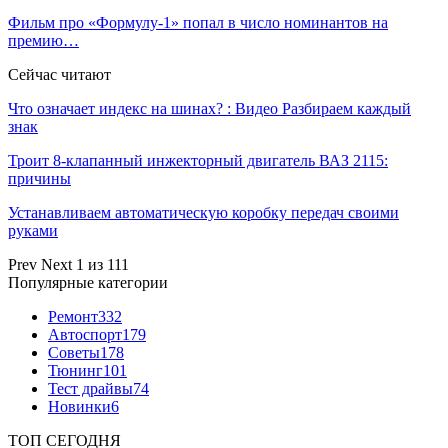
Фильм про «Формулу‑1» попал в число номинантов на
премию…
Сейчас читают
Что означает индекс на шинах? : Видео Разбираем каждый
знак
Троит 8-клапанный инжекторный двигатель ВАЗ 2115:
причины
Устанавливаем автоматическую коробку передач своими
руками
Prev
Next
1 из 111
Популярные категории
Ремонт
332
Автоспорт
179
Советы
178
Тюнинг
101
Тест драйвы
74
Новинки
6
ТОП СЕГОДНЯ