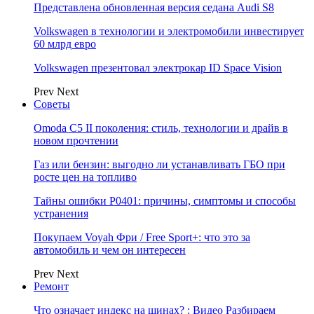
Представлена обновленная версия седана Audi S8
Volkswagen в технологии и электромобили инвестирует
60 млрд евро
Volkswagen презентовал электрокар ID Space Vision
Prev
Next
Советы
Omoda C5 II поколения: стиль, технологии и драйв в
новом прочтении
Газ или бензин: выгодно ли устанавливать ГБО при
росте цен на топливо
Тайны ошибки P0401: причины, симптомы и способы
устранения
Покупаем Voyah Фри / Free Sport+: что это за
автомобиль и чем он интересен
Prev
Next
Ремонт
Что означает индекс на шинах? : Видео Разбираем