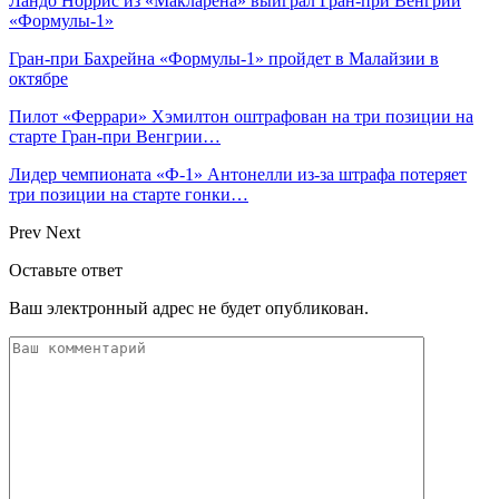
Ландо Норрис из «Макларена» выиграл Гран‑при Венгрии
«Формулы‑1»
Гран‑при Бахрейна «Формулы‑1» пройдет в Малайзии в
октябре
Пилот «Феррари» Хэмилтон оштрафован на три позиции на
старте Гран‑при Венгрии…
Лидер чемпионата «Ф‑1» Антонелли из‑за штрафа потеряет
три позиции на старте гонки…
Prev
Next
Оставьте ответ
Ваш электронный адрес не будет опубликован.