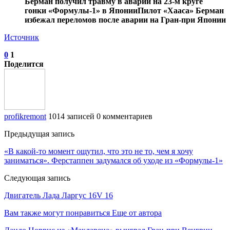
Берман получил травму в аварии на 23‑м круге
гонки «Формулы‑1» в Японии
Пилот «Хааса» Берман
избежал переломов после аварии на Гран‑при Японии
Источник
0
1
Поделится
profikremont
1014 записей
0 комментариев
Предыдущая запись
«В какой‑то момент ощутил, что это не то, чем я хочу
заниматься». Ферстаппен задумался об уходе из «Формулы‑1»
Следующая запись
Двигатель Лада Ларгус 16V 16
Вам также могут понравиться
Еще от автора