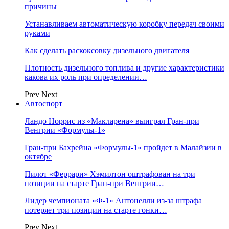
причины
Устанавливаем автоматическую коробку передач своими
руками
Как сделать раскоксовку дизельного двигателя
Плотность дизельного топлива и другие характеристики
какова их роль при определении…
Prev
Next
Автоспорт
Ландо Норрис из «Макларена» выиграл Гран‑при
Венгрии «Формулы‑1»
Гран‑при Бахрейна «Формулы‑1» пройдет в Малайзии в
октябре
Пилот «Феррари» Хэмилтон оштрафован на три
позиции на старте Гран‑при Венгрии…
Лидер чемпионата «Ф‑1» Антонелли из‑за штрафа
потеряет три позиции на старте гонки…
Prev
Next