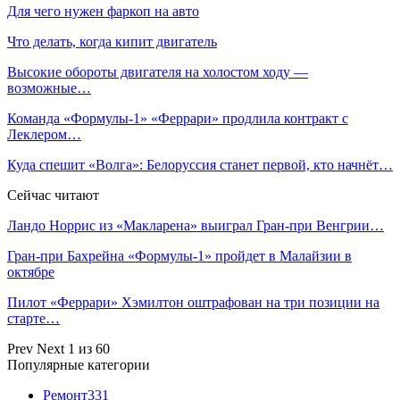
Для чего нужен фаркоп на авто
Что делать, когда кипит двигатель
Высокие обороты двигателя на холостом ходу —
возможные…
Команда «Формулы‑1» «Феррари» продлила контракт с
Леклером…
Куда спешит «Волга»: Белоруссия станет первой, кто начнёт…
Сейчас читают
Ландо Норрис из «Макларена» выиграл Гран‑при Венгрии…
Гран‑при Бахрейна «Формулы‑1» пройдет в Малайзии в
октябре
Пилот «Феррари» Хэмилтон оштрафован на три позиции на
старте…
Prev
Next
1 из 60
Популярные категории
Ремонт
331