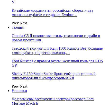
V
Китайские координаты, российская сборка и два
миллиона рублей: тест-драйв Evolute…
Prev
Next
Тюнинг
Omoda C5 II поколения: стиль, технологии и драйв в
новом прочтении
Заводской тюнинг для Ram 1500 Rumble Bee: большие
«мясорубки», подвеска, выхлоп,…
Ford Mustang с правым рулем: железный конь для RDS
GP
Shelby F-150 Super Snake Sport: ещё один уличный
пикап-коротыш с компрессорным V8
Prev
Next
Новинки
До премьеры рассекречен электрокроссовер Ford
Mustang Mach-E