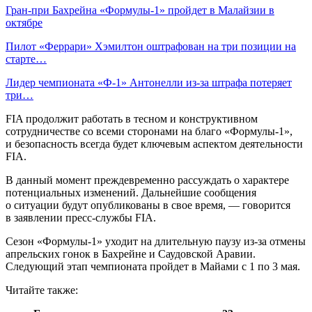
Гран‑при Бахрейна «Формулы‑1» пройдет в Малайзии в
октябре
Пилот «Феррари» Хэмилтон оштрафован на три позиции на
старте…
Лидер чемпионата «Ф‑1» Антонелли из‑за штрафа потеряет
три…
FIA продолжит работать в тесном и конструктивном
сотрудничестве со всеми сторонами на благо «Формулы‑1»,
и безопасность всегда будет ключевым аспектом деятельности
FIA.
В данный момент преждевременно рассуждать о характере
потенциальных изменений. Дальнейшие сообщения
о ситуации будут опубликованы в свое время, — говорится
в заявлении пресс‑службы FIA.
Сезон «Формулы‑1» уходит на длительную паузу из‑за отмены
апрельских гонок в Бахрейне и Саудовской Аравии.
Следующий этап чемпионата пройдет в Майами с 1 по 3 мая.
Читайте также: