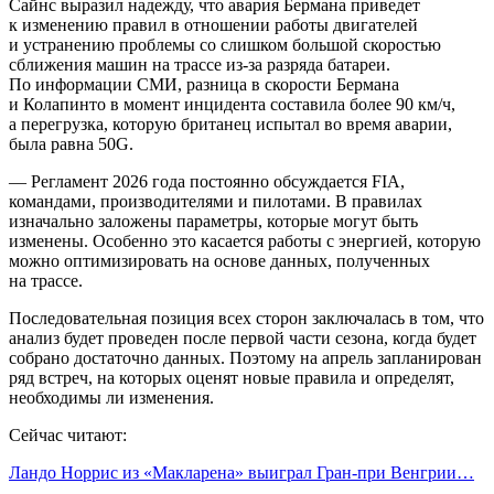
Сайнс выразил надежду, что авария Бермана приведет
к изменению правил в отношении работы двигателей
и устранению проблемы со слишком большой скоростью
сближения машин на трассе из‑за разряда батареи.
По информации СМИ, разница в скорости Бермана
и Колапинто в момент инцидента составила более 90 км/ч,
а перегрузка, которую британец испытал во время аварии,
была равна 50G.
— Регламент 2026 года постоянно обсуждается FIA,
командами, производителями и пилотами. В правилах
изначально заложены параметры, которые могут быть
изменены. Особенно это касается работы с энергией, которую
можно оптимизировать на основе данных, полученных
на трассе.
Последовательная позиция всех сторон заключалась в том, что
анализ будет проведен после первой части сезона, когда будет
собрано достаточно данных. Поэтому на апрель запланирован
ряд встреч, на которых оценят новые правила и определят,
необходимы ли изменения.
Сейчас читают:
Ландо Норрис из «Макларена» выиграл Гран‑при Венгрии…