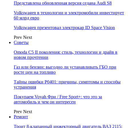
Представлена обновленная версия седана Audi S8
Volkswagen в технологии и электромобили инвестирует
60 млрд евро
Volkswagen презентовал электрокар ID Space Vision
Prev
Next
Советы
Omoda C5 II поколения: стиль, технологии и драйв в
новом прочтении
Газ или бензин: выгодно ли устанавливать ГБО при
росте цен на топливо
Тайны ошибки P0401: причины, симптомы и способы
устранения
Покупаем Voyah Фри / Free Sport+: что это за
автомобиль и чем он интересен
Prev
Next
Ремонт
Троит 8-клапанный инжекторный двигатель ВАЗ 2115: