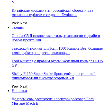
V
Китайские координаты, российская сборка и два
миллиона рублей: тест-драйв Evolute…
Prev
Next
Тюнинг
Omoda C5 II поколения: стиль, технологии и драйв в
новом прочтении
Заводской тюнинг для Ram 1500 Rumble Bee: большие
«мясорубки», подвеска, выхлоп,…
Ford Mustang с правым рулем: железный конь для RDS
GP
Shelby F-150 Super Snake Sport: ещё один уличный
пикап-коротыш с компрессорным V8
Prev
Next
Новинки
До премьеры рассекречен электрокроссовер Ford
Mustang Mach-E