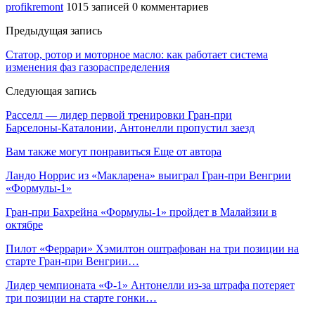
profikremont
1015 записей
0 комментариев
Предыдущая запись
Статор, ротор и моторное масло: как работает система
изменения фаз газораспределения
Следующая запись
Расселл — лидер первой тренировки Гран‑при
Барселоны‑Каталонии, Антонелли пропустил заезд
Вам также могут понравиться
Еще от автора
Ландо Норрис из «Макларена» выиграл Гран‑при Венгрии
«Формулы‑1»
Гран‑при Бахрейна «Формулы‑1» пройдет в Малайзии в
октябре
Пилот «Феррари» Хэмилтон оштрафован на три позиции на
старте Гран‑при Венгрии…
Лидер чемпионата «Ф‑1» Антонелли из‑за штрафа потеряет
три позиции на старте гонки…