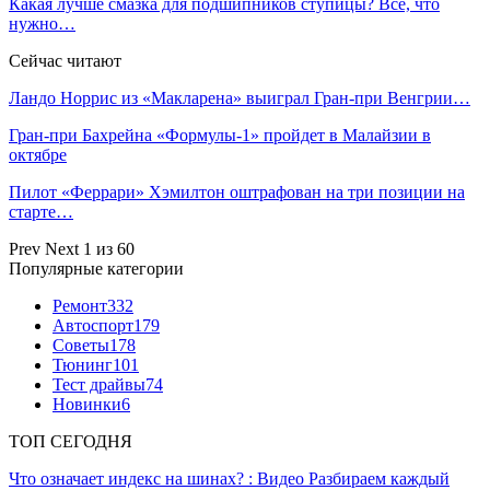
Какая лучше смазка для подшипников ступицы? Все, что
нужно…
Сейчас читают
Ландо Норрис из «Макларена» выиграл Гран‑при Венгрии…
Гран‑при Бахрейна «Формулы‑1» пройдет в Малайзии в
октябре
Пилот «Феррари» Хэмилтон оштрафован на три позиции на
старте…
Prev
Next
1 из 60
Популярные категории
Ремонт
332
Автоспорт
179
Советы
178
Тюнинг
101
Тест драйвы
74
Новинки
6
ТОП СЕГОДНЯ
Что означает индекс на шинах? : Видео Разбираем каждый