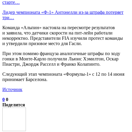
старте…
Лидер чемпионата «Ф‑1» Антонелли из‑за штрафа потеряет
три…
Команда «Альпин» настояла на пересмотре результатов
и заявила, что датчики скорости на пит‑лейн работали
некорректно. Представители FIA изучили протест команды
и утвердили призовое место для Гасли.
При этом помимо француза аналогичные штрафы по ходу
гонки в Монте‑Карло получили Льюис Хэмилтон, Оскар
Пиастри, Джордж Расселл и Франко Колапинто.
Следующий этап чемпионата «Формулы‑1» с 12 по 14 июня
принимает Барселона.
Источник
0
0
Поделится