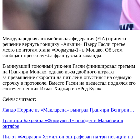
Международная автомобильная федерация (FIA) приняла
решение вернуть гонщику «Альпин» Пьеру Гасли третье
место по итогам этапа «Формулы‑1» в Монако. Об этом
сообщает пресс‑служба французской команды.
В минувший гоночный уик‑энд Гасли финишировал третьим
на Гран‑при Монако, однако из‑за двойного штрафа
за превышение скорости на пит‑лейн опустился на седьмую
строчку в протоколе. Вместо Гасли на пьедестал поднялся его
соотечественник Исаак Хаджар из «Ред Булл».
Сейчас читают:
Ландо Норрис из «Макларена» выиграл Гран‑при Венгрии…
Гран‑при Бахрейна «Формулы‑1» пройдет в Малайзии в
октябре
Пилот «Феррари» Хэмилтон оштрафован на три позиции на