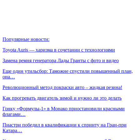
Популярные новости:
Toyota Auris — харизма в сочетании с технологиями
Замена ремня генератора Лады Гранты с фото и видео
Еще один утильсбор: Таможне спустили повышенный план,
она…
Революционный метод покраски авто – жидкая резина!
Как прогревать двигатель зимой и нужно ли это делать
Гонку «Формулы‑1» в Монако приостановили красными
флагами…
Пиастри победил в квалификации к спринту на Гран‑при
Катара…