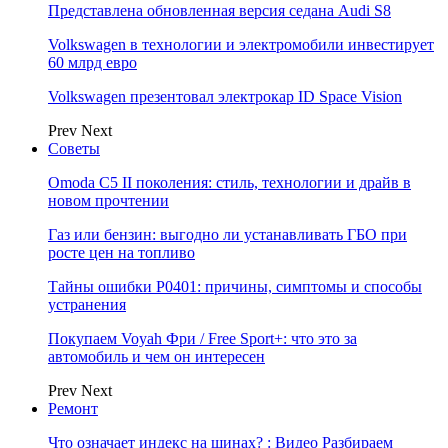
Представлена обновленная версия седана Audi S8
Volkswagen в технологии и электромобили инвестирует
60 млрд евро
Volkswagen презентовал электрокар ID Space Vision
Prev
Next
Советы
Omoda C5 II поколения: стиль, технологии и драйв в
новом прочтении
Газ или бензин: выгодно ли устанавливать ГБО при
росте цен на топливо
Тайны ошибки P0401: причины, симптомы и способы
устранения
Покупаем Voyah Фри / Free Sport+: что это за
автомобиль и чем он интересен
Prev
Next
Ремонт
Что означает индекс на шинах? : Видео Разбираем