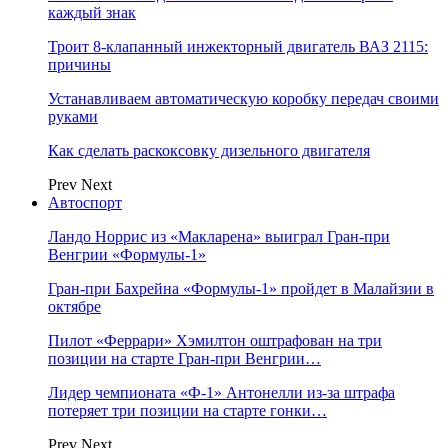
каждый знак
Троит 8-клапанный инжекторный двигатель ВАЗ 2115:
причины
Устанавливаем автоматическую коробку передач своими
руками
Как сделать раскоксовку дизельного двигателя
Prev
Next
Автоспорт
Ландо Норрис из «Макларена» выиграл Гран‑при
Венгрии «Формулы‑1»
Гран‑при Бахрейна «Формулы‑1» пройдет в Малайзии в
октябре
Пилот «Феррари» Хэмилтон оштрафован на три
позиции на старте Гран‑при Венгрии…
Лидер чемпионата «Ф‑1» Антонелли из‑за штрафа
потеряет три позиции на старте гонки…
Prev
Next