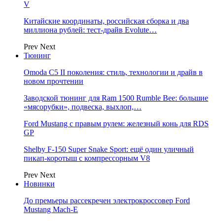
V
Китайские координаты, российская сборка и два
миллиона рублей: тест-драйв Evolute…
Prev
Next
Тюнинг
Omoda C5 II поколения: стиль, технологии и драйв в
новом прочтении
Заводской тюнинг для Ram 1500 Rumble Bee: большие
«мясорубки», подвеска, выхлоп,…
Ford Mustang с правым рулем: железный конь для RDS
GP
Shelby F-150 Super Snake Sport: ещё один уличный
пикап-коротыш с компрессорным V8
Prev
Next
Новинки
До премьеры рассекречен электрокроссовер Ford
Mustang Mach-E