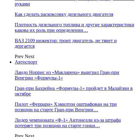
руками
Как сделать раскоксовку дизельного двигателя
Плотность дизельного топлива и другие характеристики
какова их роль при определении…
ВАЗ 2109 инжектор: троит двигатель, не тянет и
дергается
Prev
Next
Автоспорт
Ландо Норрис из «Макларена» выиграл Гран‑при
Венгрии «Формулы‑1»
Гран‑при Бахрейна «Формулы‑1» пройдет в Малайзии в
октябре
Пилот «Феррари» Хэмилтон оштрафован на три
позиции на старте Гран‑при Венгрии…
Лидер чемпионата «Ф‑1» Антонелли из‑за штрафа
потеряет три позиции на старте гонки…
Prev
Next