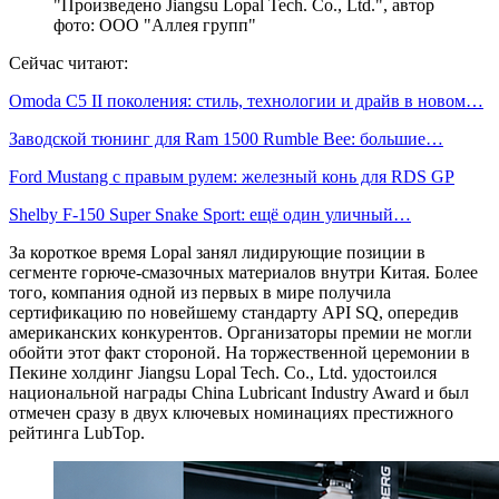
"Произведено Jiangsu Lopal Tech. Co., Ltd.", автор
фото: ООО "Аллея групп"
Сейчас читают:
Omoda C5 II поколения: стиль, технологии и драйв в новом…
Заводской тюнинг для Ram 1500 Rumble Bee: большие…
Ford Mustang с правым рулем: железный конь для RDS GP
Shelby F-150 Super Snake Sport: ещё один уличный…
За короткое время Lopal занял лидирующие позиции в
сегменте горюче-смазочных материалов внутри Китая. Более
того, компания одной из первых в мире получила
сертификацию по новейшему стандарту API SQ, опередив
американских конкурентов. Организаторы премии не могли
обойти этот факт стороной. На торжественной церемонии в
Пекине холдинг Jiangsu Lopal Tech. Co., Ltd. удостоился
национальной награды China Lubricant Industry Award и был
отмечен сразу в двух ключевых номинациях престижного
рейтинга LubTop.