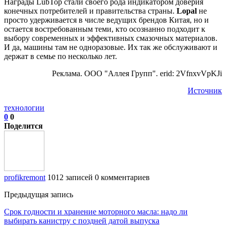
Награды LubTop стали своего рода индикатором доверия
конечных потребителей и правительства страны.
Lopal
не
просто удерживается в числе ведущих брендов Китая, но и
остается востребованным теми, кто осознанно подходит к
выбору современных и эффективных смазочных материалов.
И да, машины там не одноразовые. Их так же обслуживают и
держат в семье по несколько лет.
Реклама. ООО "Аллея Групп". erid: 2VfnxvVpKJi
Источник
технологии
0
0
Поделится
profikremont
1012 записей
0 комментариев
Предыдущая запись
Срок годности и хранение моторного масла: надо ли
выбирать канистру с поздней датой выпуска