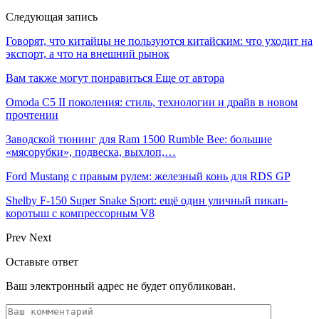
Следующая запись
Говорят, что китайцы не пользуются китайским: что уходит на
экспорт, а что на внешний рынок
Вам также могут понравиться
Еще от автора
Omoda C5 II поколения: стиль, технологии и драйв в новом
прочтении
Заводской тюнинг для Ram 1500 Rumble Bee: большие
«мясорубки», подвеска, выхлоп,…
Ford Mustang с правым рулем: железный конь для RDS GP
Shelby F-150 Super Snake Sport: ещё один уличный пикап-
коротыш с компрессорным V8
Prev
Next
Оставьте ответ
Ваш электронный адрес не будет опубликован.