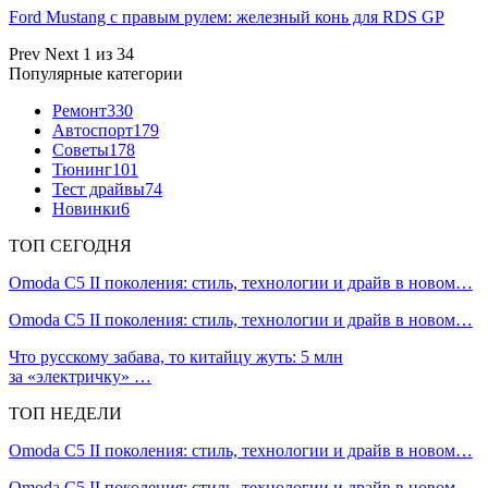
Ford Mustang с правым рулем: железный конь для RDS GP
Prev
Next
1 из 34
Популярные категории
Ремонт
330
Автоспорт
179
Советы
178
Тюнинг
101
Тест драйвы
74
Новинки
6
ТОП СЕГОДНЯ
Omoda C5 II поколения: стиль, технологии и драйв в новом…
Omoda C5 II поколения: стиль, технологии и драйв в новом…
Что русскому забава, то китайцу жуть: 5 млн
за «электричку» …
ТОП НЕДЕЛИ
Omoda C5 II поколения: стиль, технологии и драйв в новом…
Omoda C5 II поколения: стиль, технологии и драйв в новом…