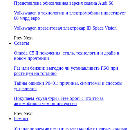
Представлена обновленная версия седана Audi S8
Volkswagen в технологии и электромобили инвестирует
60 млрд евро
Volkswagen презентовал электрокар ID Space Vision
Prev
Next
Советы
Omoda C5 II поколения: стиль, технологии и драйв в
новом прочтении
Газ или бензин: выгодно ли устанавливать ГБО при
росте цен на топливо
Тайны ошибки P0401: причины, симптомы и способы
устранения
Покупаем Voyah Фри / Free Sport+: что это за
автомобиль и чем он интересен
Prev
Next
Ремонт
Устанавливаем автоматическую коробку передач своими