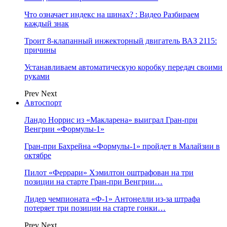
Что означает индекс на шинах? : Видео Разбираем
каждый знак
Троит 8-клапанный инжекторный двигатель ВАЗ 2115:
причины
Устанавливаем автоматическую коробку передач своими
руками
Prev
Next
Автоспорт
Ландо Норрис из «Макларена» выиграл Гран‑при
Венгрии «Формулы‑1»
Гран‑при Бахрейна «Формулы‑1» пройдет в Малайзии в
октябре
Пилот «Феррари» Хэмилтон оштрафован на три
позиции на старте Гран‑при Венгрии…
Лидер чемпионата «Ф‑1» Антонелли из‑за штрафа
потеряет три позиции на старте гонки…
Prev
Next