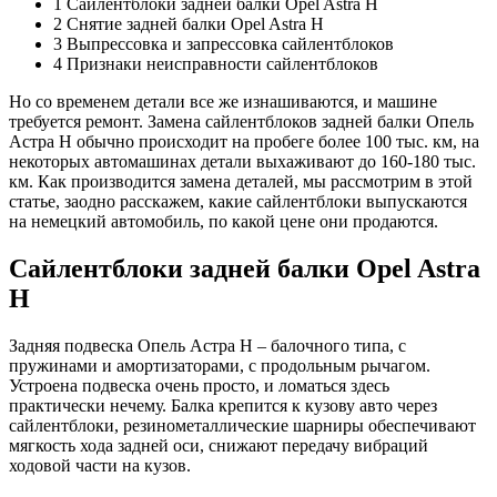
1 Сайлентблоки задней балки Opel Astra H
2 Снятие задней балки Opel Astra H
3 Выпрессовка и запрессовка сайлентблоков
4 Признаки неисправности сайлентблоков
Но со временем детали все же изнашиваются, и машине
требуется ремонт. Замена сайлентблоков задней балки Опель
Астра Н обычно происходит на пробеге более 100 тыс. км, на
некоторых автомашинах детали выхаживают до 160-180 тыс.
км. Как производится замена деталей, мы рассмотрим в этой
статье, заодно расскажем, какие сайлентблоки выпускаются
на немецкий автомобиль, по какой цене они продаются.
Сайлентблоки задней балки Opel Astra
H
Задняя подвеска Опель Астра H – балочного типа, с
пружинами и амортизаторами, с продольным рычагом.
Устроена подвеска очень просто, и ломаться здесь
практически нечему. Балка крепится к кузову авто через
сайлентблоки, резинометаллические шарниры обеспечивают
мягкость хода задней оси, снижают передачу вибраций
ходовой части на кузов.