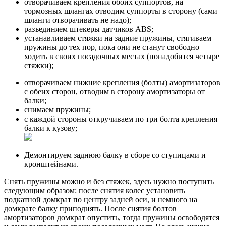
отворачиваем крепления обоих суппортов, на
тормозных шлангах отводим суппорты в сторону (сами
шланги отворачивать не надо);
разъединяем штекеры датчиков ABS;
устанавливаем стяжки на задние пружины, стягиваем
пружины до тех пор, пока они не станут свободно
ходить в своих посадочных местах (понадобится четыре
стяжки);
отворачиваем нижние крепления (болты) амортизаторов
с обеих сторон, отводим в сторону амортизаторы от
балки;
снимаем пружины;
с каждой стороны откручиваем по три болта крепления
балки к кузову;
Демонтируем заднюю балку в сборе со ступицами и
кронштейнами.
Снять пружины можно и без стяжек, здесь нужно поступить
следующим образом: после снятия колес установить
подкатной домкрат по центру задней оси, и немного на
домкрате балку приподнять. После снятия болтов
амортизаторов домкрат опустить, тогда пружины освободятся