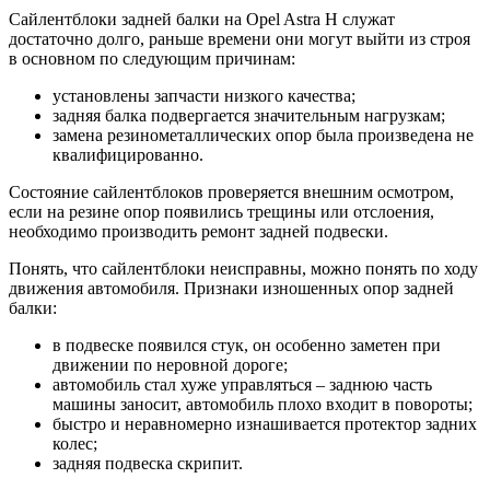
Сайлентблоки задней балки на Opel Astra H служат
достаточно долго, раньше времени они могут выйти из строя
в основном по следующим причинам:
установлены запчасти низкого качества;
задняя балка подвергается значительным нагрузкам;
замена резинометаллических опор была произведена не
квалифицированно.
Состояние сайлентблоков проверяется внешним осмотром,
если на резине опор появились трещины или отслоения,
необходимо производить ремонт задней подвески.
Понять, что сайлентблоки неисправны, можно понять по ходу
движения автомобиля. Признаки изношенных опор задней
балки:
в подвеске появился стук, он особенно заметен при
движении по неровной дороге;
автомобиль стал хуже управляться – заднюю часть
машины заносит, автомобиль плохо входит в повороты;
быстро и неравномерно изнашивается протектор задних
колес;
задняя подвеска скрипит.