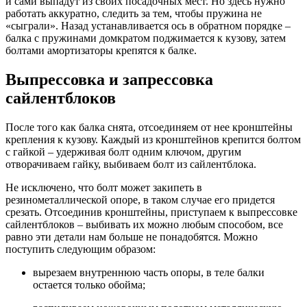
и сами выпадут из своих посадочных мест. Но здесь нужно
работать аккуратно, следить за тем, чтобы пружина не
«сыграли». Назад устанавливается ось в обратном порядке –
балка с пружинами домкратом поджимается к кузову, затем
болтами амортизаторы крепятся к балке.
Выпрессовка и запрессовка
сайлентблоков
После того как балка снята, отсоединяем от нее кронштейны
крепления к кузову. Каждый из кронштейнов крепится болтом
с гайкой – удерживая болт одним ключом, другим
отворачиваем гайку, выбиваем болт из сайлентблока.
Не исключено, что болт может закипеть в
резинометаллической опоре, в таком случае его придется
срезать. Отсоединив кронштейны, приступаем к выпрессовке
сайлентблоков – выбивать их можно любым способом, все
равно эти детали нам больше не понадобятся. Можно
поступить следующим образом:
вырезаем внутреннюю часть опоры, в теле балки
остается только обойма;