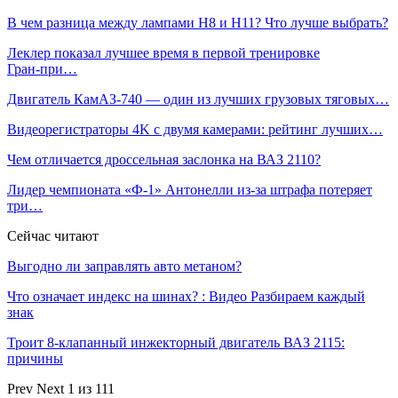
В чем разница между лампами Н8 и Н11? Что лучше выбрать?
Леклер показал лучшее время в первой тренировке
Гран‑при…
Двигатель КамАЗ-740 — один из лучших грузовых тяговых…
Видеорегистраторы 4K с двумя камерами: рейтинг лучших…
Чем отличается дроссельная заслонка на ВАЗ 2110?
Лидер чемпионата «Ф‑1» Антонелли из‑за штрафа потеряет
три…
Сейчас читают
Выгодно ли заправлять авто метаном?
Что означает индекс на шинах? : Видео Разбираем каждый
знак
Троит 8-клапанный инжекторный двигатель ВАЗ 2115:
причины
Prev
Next
1 из 111