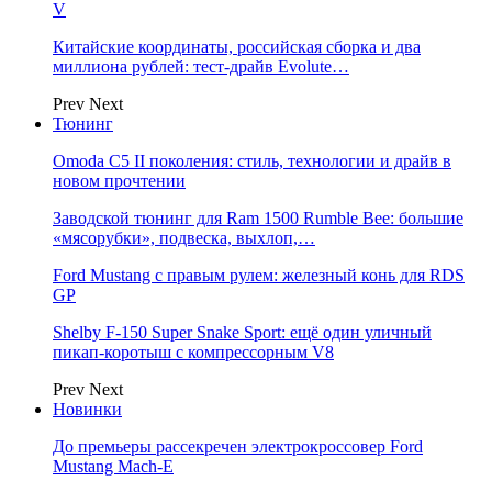
V
Китайские координаты, российская сборка и два
миллиона рублей: тест-драйв Evolute…
Prev
Next
Тюнинг
Omoda C5 II поколения: стиль, технологии и драйв в
новом прочтении
Заводской тюнинг для Ram 1500 Rumble Bee: большие
«мясорубки», подвеска, выхлоп,…
Ford Mustang с правым рулем: железный конь для RDS
GP
Shelby F-150 Super Snake Sport: ещё один уличный
пикап-коротыш с компрессорным V8
Prev
Next
Новинки
До премьеры рассекречен электрокроссовер Ford
Mustang Mach-E