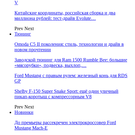
V
Китайские координаты, российская сборка и два
миллиона рублей: тест-драйв Evolute…
Prev
Next
Тюнинг
Omoda C5 II поколения: стиль, технологии и драйв в
новом прочтении
Заводской тюнинг для Ram 1500 Rumble Bee: большие
«мясорубки», подвеска, выхлоп,…
Ford Mustang с правым рулем: железный конь для RDS
GP
Shelby F-150 Super Snake Sport: ещё один уличный
пикап-коротыш с компрессорным V8
Prev
Next
Новинки
До премьеры рассекречен электрокроссовер Ford
Mustang Mach-E