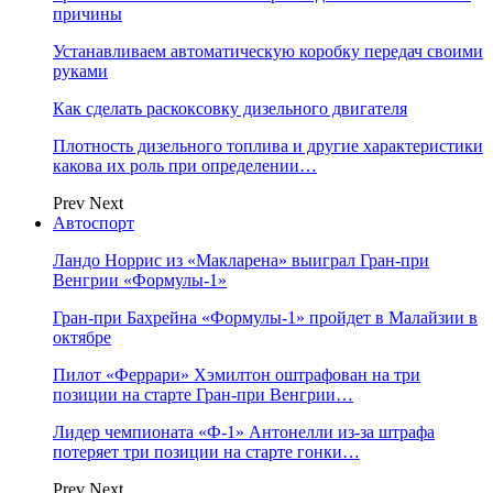
причины
Устанавливаем автоматическую коробку передач своими
руками
Как сделать раскоксовку дизельного двигателя
Плотность дизельного топлива и другие характеристики
какова их роль при определении…
Prev
Next
Автоспорт
Ландо Норрис из «Макларена» выиграл Гран‑при
Венгрии «Формулы‑1»
Гран‑при Бахрейна «Формулы‑1» пройдет в Малайзии в
октябре
Пилот «Феррари» Хэмилтон оштрафован на три
позиции на старте Гран‑при Венгрии…
Лидер чемпионата «Ф‑1» Антонелли из‑за штрафа
потеряет три позиции на старте гонки…
Prev
Next