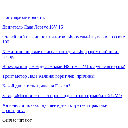
Популярные новости:
Двигатель Лада Ларгус 16V 16
Старейший из живших пилотов «Формулы‑1» умер в возрасте
100…
Хэмилтон впервые выиграл гонку за «Феррари» и обновил
рекорд…
В чем разница между лампами Н8 и Н11? Что лучше выбрать?
Троит мотор Лада Калина: горит чек, причины
Какой двигатель лучше на Газели?
Завод «Москвич» начал производство электромобилей UMO
Антонелли показал лучшее время в третьей практике
Гран‑при…
Сейчас читают