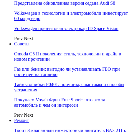
Представлена обновленная версия седана Audi S8
Volkswagen в технологии и электромобили инвестирует
60 млрд евро
Volkswagen презентовал электрокар ID Space Vision
Prev
Next
Советы
Omoda C5 II поколения: стиль, технологии и драйв в
новом прочтении
Газ или бензин: выгодно ли устанавливать ГБО при
росте цен на топливо
Тайны ошибки P0401: причины, симптомы и способы
устранения
Покупаем Voyah Фри / Free Sport+: что это за
автомобиль и чем он интересен
Prev
Next
Ремонт
Троит 8-клапанный инжекторный двигатель ВАЗ 2115: