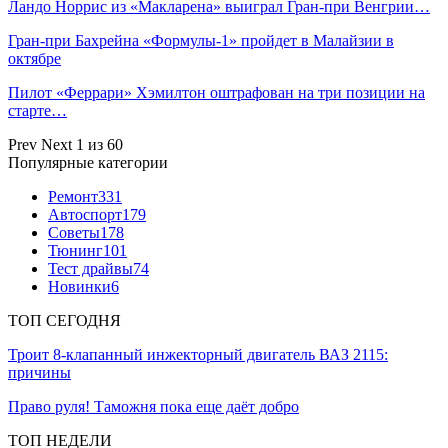
Ландо Норрис из «Макларена» выиграл Гран‑при Венгрии…
Гран‑при Бахрейна «Формулы‑1» пройдет в Малайзии в
октябре
Пилот «Феррари» Хэмилтон оштрафован на три позиции на
старте…
Prev
Next
1 из 60
Популярные категории
Ремонт
331
Автоспорт
179
Советы
178
Тюнинг
101
Тест драйвы
74
Новинки
6
ТОП СЕГОДНЯ
Троит 8-клапанный инжекторный двигатель ВАЗ 2115:
причины
Право руля! Таможня пока еще даёт добро
ТОП НЕДЕЛИ