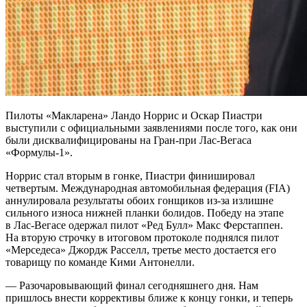
Пилоты «Макларена» Ландо Норрис и Оскар Пиастри
выступили с официальными заявлениями после того, как они
были дисквалифицированы на Гран‑при Лас‑Вегаса
«Формулы‑1».
Норрис стал вторым в гонке, Пиастри финишировал
четвертым. Международная автомобильная федерация (FIA)
аннулировала результаты обоих гонщиков из‑за излишне
сильного износа нижней планки болидов. Победу на этапе
в Лас‑Вегасе одержал пилот «Ред Булл» Макс Ферстаппен.
На вторую строчку в итоговом протоколе поднялся пилот
«Мерседеса» Джордж Расселл, третье место достается его
товарищу по команде Кими Антонелли.
— Разочаровывающий финал сегодняшнего дня. Нам
пришлось внести коррективы ближе к концу гонки, и теперь