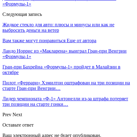
«Формулы‑1»
Следующая запись
Жидкое стекло для авто: плюсы и минусы или как не
выбросить деньги на ветер
Вам также могут понравиться
Еще от автора
Ландо Норрис из «Макларена» выиграл Гран‑при Венгрии
«Формулы‑1»
Гран‑при Бахрейна «Формулы‑1» пройдет в Малайзии в
октябре
Пилот «Феррари» Хэмилтон оштрафован на три позиции на
старте Гран‑при Венгрии…
Лидер чемпионата «Ф‑1» Антонелли из‑за штрафа потеряет
три позиции на старте гонки…
Prev
Next
Оставьте ответ
Ваш электронный адрес не будет опубликован.