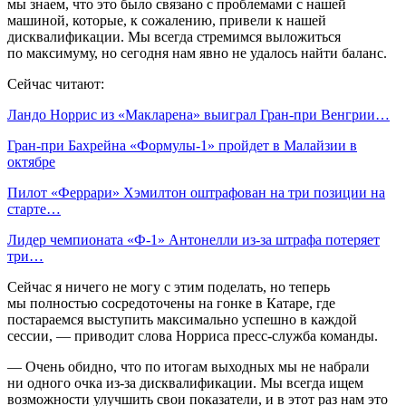
мы знаем, что это было связано с проблемами с нашей
машиной, которые, к сожалению, привели к нашей
дисквалификации. Мы всегда стремимся выложиться
по максимуму, но сегодня нам явно не удалось найти баланс.
Сейчас читают:
Ландо Норрис из «Макларена» выиграл Гран‑при Венгрии…
Гран‑при Бахрейна «Формулы‑1» пройдет в Малайзии в
октябре
Пилот «Феррари» Хэмилтон оштрафован на три позиции на
старте…
Лидер чемпионата «Ф‑1» Антонелли из‑за штрафа потеряет
три…
Сейчас я ничего не могу с этим поделать, но теперь
мы полностью сосредоточены на гонке в Катаре, где
постараемся выступить максимально успешно в каждой
сессии, — приводит слова Норриса пресс‑служба команды.
— Очень обидно, что по итогам выходных мы не набрали
ни одного очка из‑за дисквалификации. Мы всегда ищем
возможности улучшить свои показатели, и в этот раз нам это