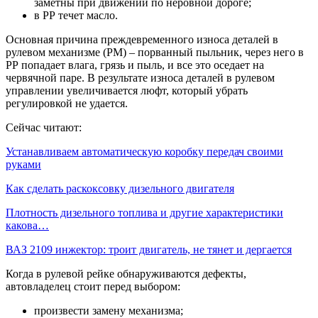
заметны при движении по неровной дороге;
в РР течет масло.
Основная причина преждевременного износа деталей в
рулевом механизме (РМ) – порванный пыльник, через него в
РР попадает влага, грязь и пыль, и все это оседает на
червячной паре. В результате износа деталей в рулевом
управлении увеличивается люфт, который убрать
регулировкой не удается.
Сейчас читают:
Устанавливаем автоматическую коробку передач своими
руками
Как сделать раскоксовку дизельного двигателя
Плотность дизельного топлива и другие характеристики
какова…
ВАЗ 2109 инжектор: троит двигатель, не тянет и дергается
Когда в рулевой рейке обнаруживаются дефекты,
автовладелец стоит перед выбором:
произвести замену механизма;