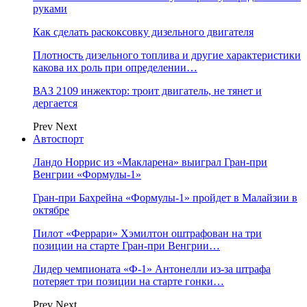
руками
Как сделать раскоксовку дизельного двигателя
Плотность дизельного топлива и другие характеристики
какова их роль при определении…
ВАЗ 2109 инжектор: троит двигатель, не тянет и
дергается
Prev
Next
Автоспорт
Ландо Норрис из «Макларена» выиграл Гран‑при
Венгрии «Формулы‑1»
Гран‑при Бахрейна «Формулы‑1» пройдет в Малайзии в
октябре
Пилот «Феррари» Хэмилтон оштрафован на три
позиции на старте Гран‑при Венгрии…
Лидер чемпионата «Ф‑1» Антонелли из‑за штрафа
потеряет три позиции на старте гонки…
Prev
Next