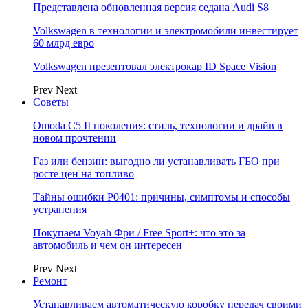
Представлена обновленная версия седана Audi S8
Volkswagen в технологии и электромобили инвестирует
60 млрд евро
Volkswagen презентовал электрокар ID Space Vision
Prev
Next
Советы
Omoda C5 II поколения: стиль, технологии и драйв в
новом прочтении
Газ или бензин: выгодно ли устанавливать ГБО при
росте цен на топливо
Тайны ошибки P0401: причины, симптомы и способы
устранения
Покупаем Voyah Фри / Free Sport+: что это за
автомобиль и чем он интересен
Prev
Next
Ремонт
Устанавливаем автоматическую коробку передач своими