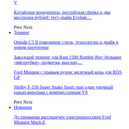
V
Китайские координаты, российская сборка и два
миллиона рублей: тест-драйв Evolute…
Prev
Next
Тюнинг
Omoda C5 II поколения: стиль, технологии и драйв в
новом прочтении
Заводской тюнинг для Ram 1500 Rumble Bee: большие
«мясорубки», подвеска, выхлоп,…
Ford Mustang с правым рулем: железный конь для RDS
GP
Shelby F-150 Super Snake Sport: ещё один уличный
пикап-коротыш с компрессорным V8
Prev
Next
Новинки
До премьеры рассекречен электрокроссовер Ford
Mustang Mach-E