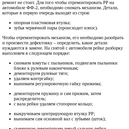
ремонт не стоит. Для того чтобы отремонтировать РР на
автомобиле ФФ-2, необходимо снимать механизм. Детали,
которые в первую очередь выходят из строя:
опорная пластиковая втулка;
зубья червячной пары (происходит износ).
Чтобы отремонтировать механизм, его необходимо разобрать
и произвести дефектовку – определить, какие детали
нуждаются в замене. На снятой с автомобиля рейке разборку
выполняем в следующем порядке:
снимаем хомуты с пыльников, подвигаем пыльники
ближе к рулевым наконечникам;
демонтируем рулевые тяги;
удаляем контргайку;
вынимаем регулировочную гайку прижима;
демонтируем пружину и сам прижим, затем
распределитель;
с вала рейки удаляем стопорное кольцо;
выкручиваем центрирующую втулку РР;
вынимаем сам основной вал с зубьями (шток);
съемником демонтируем левый сальник рейки.