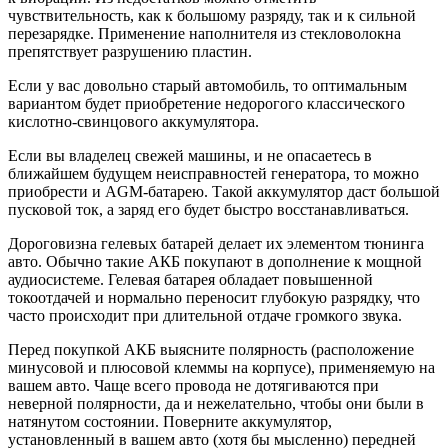
чувствительность, как к большому разряду, так и к сильной
перезарядке. Применение наполнителя из стекловолокна
препятствует разрушению пластин.
Если у вас довольно старый автомобиль, то оптимальным
вариантом будет приобретение недорогого классического
кислотно-свинцового аккумулятора.
Если вы владелец свежей машины, и не опасаетесь в
ближайшем будущем неисправностей генератора, то можно
приобрести и AGM-батарею. Такой аккумулятор даст большой
пусковой ток, а заряд его будет быстро восстанавливаться.
Дороговизна гелевых батарей делает их элементом тюнинга
авто. Обычно такие АКБ покупают в дополнение к мощной
аудиосистеме. Гелевая батарея обладает повышенной
токоотдачей и нормально переносит глубокую разрядку, что
часто происходит при длительной отдаче громкого звука.
Перед покупкой АКБ выясните полярность (расположение
минусовой и плюсовой клеммы на корпусе), применяемую на
вашем авто. Чаще всего провода не дотягиваются при
неверной полярности, да и нежелательно, чтобы они были в
натянутом состоянии. Поверните аккумулятор,
установленный в вашем авто (хотя бы мысленно) передней