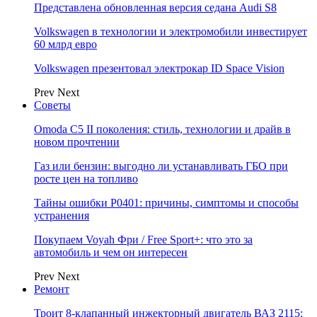
Представлена обновленная версия седана Audi S8
Volkswagen в технологии и электромобили инвестирует
60 млрд евро
Volkswagen презентовал электрокар ID Space Vision
Prev
Next
Советы
Omoda C5 II поколения: стиль, технологии и драйв в
новом прочтении
Газ или бензин: выгодно ли устанавливать ГБО при
росте цен на топливо
Тайны ошибки P0401: причины, симптомы и способы
устранения
Покупаем Voyah Фри / Free Sport+: что это за
автомобиль и чем он интересен
Prev
Next
Ремонт
Троит 8-клапанный инжекторный двигатель ВАЗ 2115: