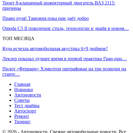
Троит 8-клапанный инжекторный двигатель ВАЗ 2115:
причины
Право руля! Таможня пока еще даёт добро
Omoda C5 II поколения: стиль, технологии и драйв в новом…
ТОП МЕСЯЦА
Куда исчезла автомобильная акустика 6×9 дюймов?
Леклер показал лучшее время в первой практике Гран‑при…
Пилот «Феррари» Хэмилтон оштрафован на три позиции на
старте…
Главная
Новинки
Автоновости
Советы
Тест драйвы
Автоспорт
Ремонт
Тюнинг
© 2026 - Автоновости. Свежие автомобильные новости. Все