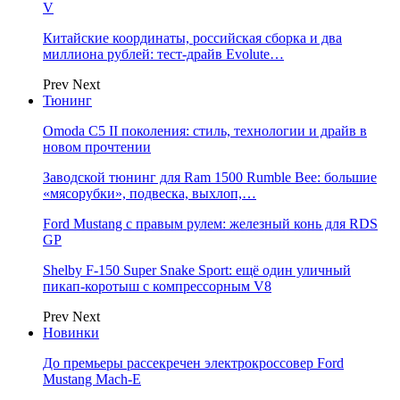
V
Китайские координаты, российская сборка и два
миллиона рублей: тест-драйв Evolute…
Prev
Next
Тюнинг
Omoda C5 II поколения: стиль, технологии и драйв в
новом прочтении
Заводской тюнинг для Ram 1500 Rumble Bee: большие
«мясорубки», подвеска, выхлоп,…
Ford Mustang с правым рулем: железный конь для RDS
GP
Shelby F-150 Super Snake Sport: ещё один уличный
пикап-коротыш с компрессорным V8
Prev
Next
Новинки
До премьеры рассекречен электрокроссовер Ford
Mustang Mach-E