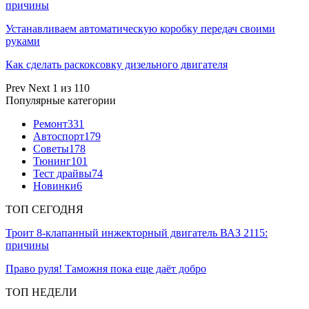
причины
Устанавливаем автоматическую коробку передач своими
руками
Как сделать раскоксовку дизельного двигателя
Prev
Next
1 из 110
Популярные категории
Ремонт
331
Автоспорт
179
Советы
178
Тюнинг
101
Тест драйвы
74
Новинки
6
ТОП СЕГОДНЯ
Троит 8-клапанный инжекторный двигатель ВАЗ 2115:
причины
Право руля! Таможня пока еще даёт добро
ТОП НЕДЕЛИ