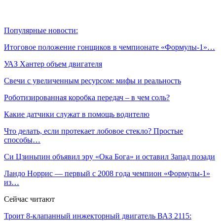
Популярные новости:
Итоговое положение гонщиков в чемпионате «Формулы‑1»…
УАЗ Хантер объем двигателя
Свечи с увеличенным ресурсом: мифы и реальность
Роботизированная коробка передач – в чем соль?
Какие датчики служат в помощь водителю
Что делать, если протекает лобовое стекло? Простые
способы…
Си Цзиньпин объявил эру «Ока Бога» и оставил Запад позади
Ландо Норрис — первый с 2008 года чемпион «Формулы‑1»
из…
Сейчас читают
Троит 8-клапанный инжекторный двигатель ВАЗ 2115: