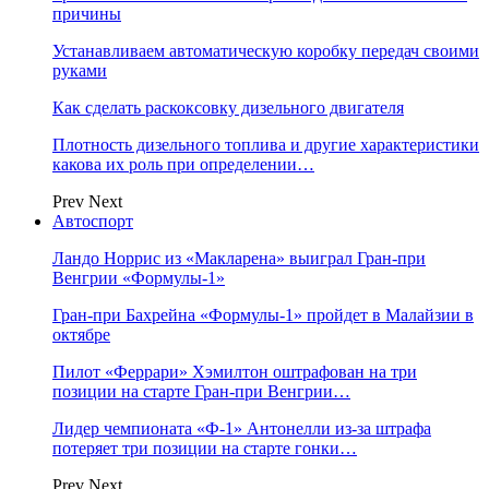
причины
Устанавливаем автоматическую коробку передач своими
руками
Как сделать раскоксовку дизельного двигателя
Плотность дизельного топлива и другие характеристики
какова их роль при определении…
Prev
Next
Автоспорт
Ландо Норрис из «Макларена» выиграл Гран‑при
Венгрии «Формулы‑1»
Гран‑при Бахрейна «Формулы‑1» пройдет в Малайзии в
октябре
Пилот «Феррари» Хэмилтон оштрафован на три
позиции на старте Гран‑при Венгрии…
Лидер чемпионата «Ф‑1» Антонелли из‑за штрафа
потеряет три позиции на старте гонки…
Prev
Next