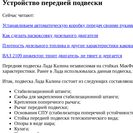
Устройство передней подвески
Сейчас читают:
Устанавливаем автоматическую коробку передач своими рукам
Как сделать раскоксовку дизельного двигателя
Плотность дизельного топлива и другие характеристики како
ВАЗ 2109 инжектор: троит двигатель, не тянет и дергается
Передняя подвеска Лада Калина независимая на стойках МакФер
характеристики. Ранее в Лада использовалась данная подвеска,
Итак, подвеска Лада Калина состоит из следующих составляю
Стабилизационной штанги;
Скобы для закрепления стабилизационной штанги;
Крепления поперечного рычага;
Рычаг передней подвески;
Основания СПУ (стабилизатора поперечной устойчивости
Стойка передней подвески телескопического вида;
Опоры в виде шара;
Кулага;