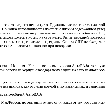
ического вида, их нет на фото. Пружины располагаются над стой
 Пружина изготавливается из стали с низким содержанием углеро
ически полностью не управляемым, что является проблемой. Пруж
рихода колеса в норму на свое место. Рычаг передней подвески 
на свое место при наезде на преграды. Стойка СПУ необходима 
аться без проблем с наклоном при поворотах.
 езды. Начиная с Калины все новые модели АвтоВАЗа стали ук
ой дороги на корпус, благодаря чему ездить на авто намного ком
луосей, позволяющие сделать колеса практически независимыми др
ровень наклона, как это есть нормой в полузависимых и зависимы
ых автомобилей АвтоВАЗа
Ферсон, но она значительно отличалась от тех, которые использ