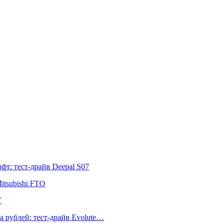
т: тест-драйв Deepal S07
itsubishi FTO
V
а рублей: тест-драйв Evolute…