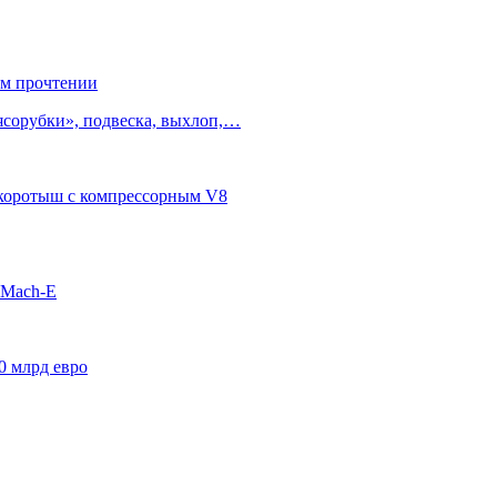
ом прочтении
ясорубки», подвеска, выхлоп,…
п-коротыш с компрессорным V8
 Mach-E
0 млрд евро