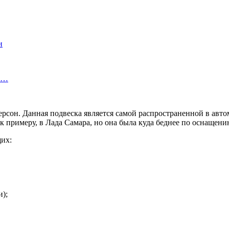
и
ва…
сон. Данная подвеска является самой распространенной в автом
 к примеру, в Лада Самара, но она была куда беднее по оснащен
щих:
);