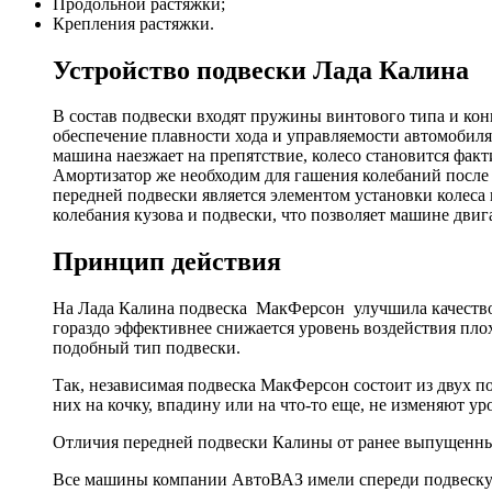
Продольной растяжки;
Крепления растяжки.
Устройство подвески Лада Калина
В состав подвески входят пружины винтового типа и кон
обеспечение плавности хода и управляемости автомобиля.
машина наезжает на препятствие, колесо становится факт
Амортизатор же необходим для гашения колебаний после п
передней подвески является элементом установки колеса 
колебания кузова и подвески, что позволяет машине двиг
Принцип действия
На Лада Калина подвеска МакФерсон улучшила качество
гораздо эффективнее снижается уровень воздействия плох
подобный тип подвески.
Так, независимая подвеска МакФерсон состоит из двух по
них на кочку, впадину или на что-то еще, не изменяют у
Отличия передней подвески Калины от ранее выпущенн
Все машины компании АвтоВАЗ имели спереди подвеску Мак