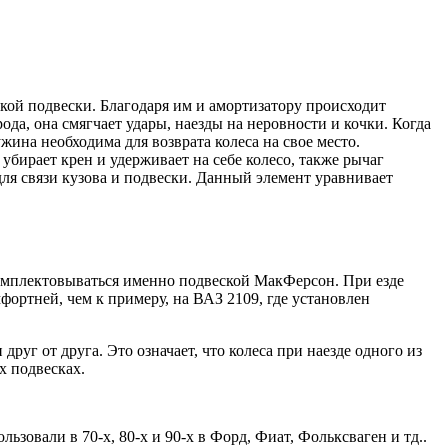
кой подвески. Благодаря им и амортизатору происходит
да, она смягчает удары, наезды на неровности и кочки. Когда
ина необходима для возврата колеса на свое место.
убирает крен и удерживает на себе колесо, также рычаг
для связи кузова и подвески. Данный элемент уравнивает
омплектовываться именно подвеской МакФерсон. При езде
фортней, чем к примеру, на ВАЗ 2109, где установлен
уг от друга. Это означает, что колеса при наезде одного из
х подвесках.
овали в 70-х, 80-х и 90-х в Форд, Фиат, Фольксваген и тд..