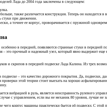
оделей Лада до 2004 года заключены в следующем:
улка.
ольше, также различается конструкция. Теперь он находится в
ь стуки при движении.
ески, а точнее ее корпус, проворачивается с пружиной одноврем
ина
, особенно в передней, появляются странные стуки в передней п
иля – это прочный и надежный узел, который явно выдержит еще
ков и скрипов в передней подвеске Лада Калина. Из трех возм
в подвеске – это качество дорожного покрытия. Да, подвески, д
я проверки этой теории стоит выехать на хорошо асфальтированн
ину.
ется вибрацией в руль, является неисправность рулевого управ
 случае с управлением, если вы не механик 80 уровня, лучше не
 чего корпус машины практически бьется об подвеску. С этой п