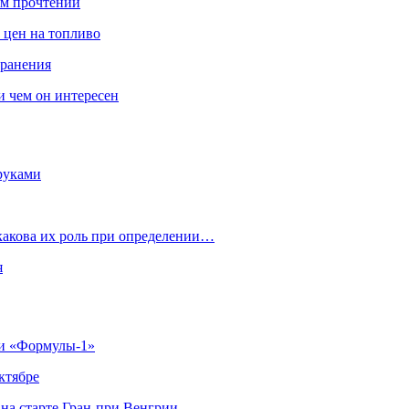
ом прочтении
 цен на топливо
транения
 и чем он интересен
руками
 какова их роль при определении…
я
ии «Формулы‑1»
ктябре
на старте Гран‑при Венгрии…