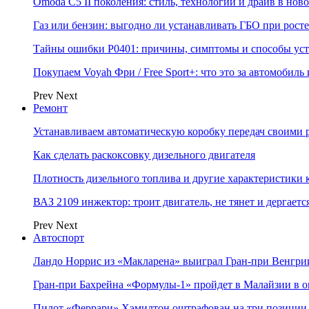
Omoda C5 II поколения: стиль, технологии и драйв в нов
Газ или бензин: выгодно ли устанавливать ГБО при росте
Тайны ошибки P0401: причины, симптомы и способы ус
Покупаем Voyah Фри / Free Sport+: что это за автомобиль
Prev
Next
Ремонт
Устанавливаем автоматическую коробку передач своими 
Как сделать раскоксовку дизельного двигателя
Плотность дизельного топлива и другие характеристики
ВАЗ 2109 инжектор: троит двигатель, не тянет и дергаетс
Prev
Next
Автоспорт
Ландо Норрис из «Макларена» выиграл Гран‑при Венгр
Гран‑при Бахрейна «Формулы‑1» пройдет в Малайзии в о
Пилот «Феррари» Хэмилтон оштрафован на три позиции 