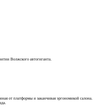
звитии Волжского автогиганта.
чиная от платформы и заканчивая эргономикой салона.
ада.