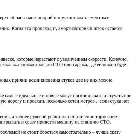
 верхней части меж опорой и пружинным элементом в
енно. Когда это происходит, амортизаторный шток остается
одвеске, которые нарастают с увеличением скорости. Конечно,
 несколько километров до СТО или гаража, где ее можно будет
ожных причин возникновения стуков две из них можно
аже самые идеальные и новые могут поскрипывать и стучать при
ую дорогу и проехать несколько сотен метров , если стука нет
ления, а точнее рулевой рейки или истончение тормозных
 заигрывать и сразу привезти машину на станцию СТО.
роблемой не стоит бороться самостоятельно – лучше сразу