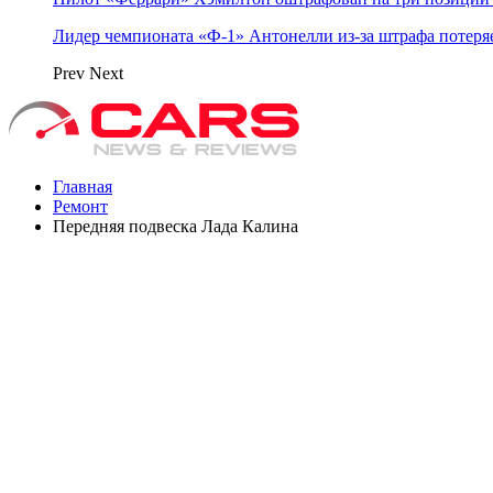
Лидер чемпионата «Ф‑1» Антонелли из‑за штрафа потеря
Prev
Next
Главная
Ремонт
Передняя подвеска Лада Калина