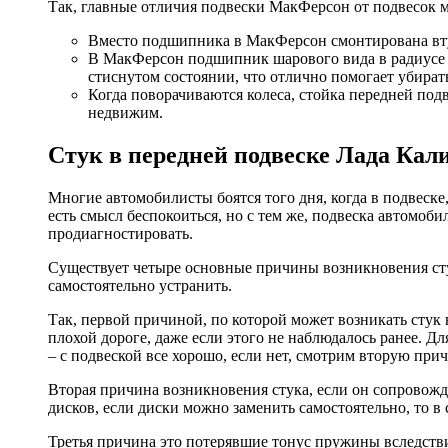
Так, главные отличия подвески МакФерсон от подвесок м
Вместо подшипника в МакФерсон смонтирована вт
В МакФерсон подшипник шарового вида в радиусе б
стиснутом состоянии, что отлично помогает убират
Когда поворачиваются колеса, стойка передней подв
недвижим.
Стук в передней подвеске Лада Кал
Многие автомобилисты боятся того дня, когда в подвеске
есть смысл беспокоиться, но с тем же, подвеска автомоб
продиагностировать.
Существует четыре основные причины возникновения сту
самостоятельно устранить.
Так, первой причиной, по которой может возникать стук 
плохой дороге, даже если этого не наблюдалось ранее. Дл
– с подвеской все хорошо, если нет, смотрим вторую прич
Вторая причина возникновения стука, если он сопровожда
дисков, если диски можно заменить самостоятельно, то в
Третья причина это потерявшие тонус пружины вследствие