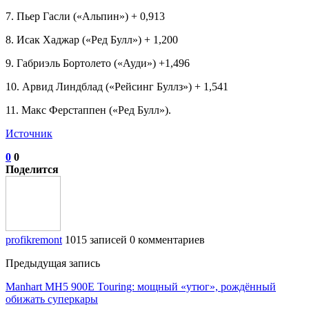
7. Пьер Гасли («Альпин») + 0,913
8. Исак Хаджар («Ред Булл») + 1,200
9. Габриэль Бортолето («Ауди») +1,496
10. Арвид Линдблад («Рейсинг Буллз») + 1,541
11. Макс Ферстаппен («Ред Булл»).
Источник
0
0
Поделится
profikremont
1015 записей
0 комментариев
Предыдущая запись
Manhart MH5 900E Touring: мощный «утюг», рождённый
обижать суперкары