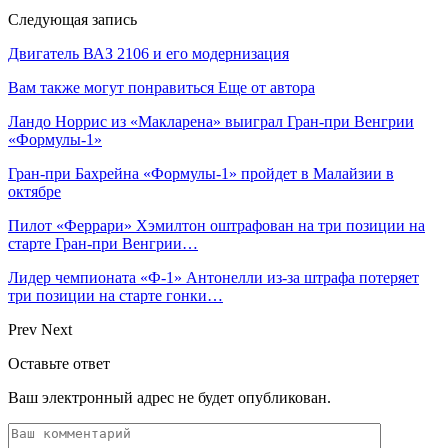
Следующая запись
Двигатель ВАЗ 2106 и его модернизация
Вам также могут понравиться
Еще от автора
Ландо Норрис из «Макларена» выиграл Гран‑при Венгрии
«Формулы‑1»
Гран‑при Бахрейна «Формулы‑1» пройдет в Малайзии в
октябре
Пилот «Феррари» Хэмилтон оштрафован на три позиции на
старте Гран‑при Венгрии…
Лидер чемпионата «Ф‑1» Антонелли из‑за штрафа потеряет
три позиции на старте гонки…
Prev
Next
Оставьте ответ
Ваш электронный адрес не будет опубликован.