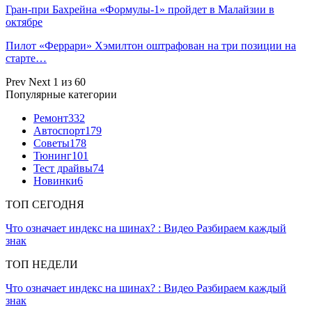
Гран‑при Бахрейна «Формулы‑1» пройдет в Малайзии в
октябре
Пилот «Феррари» Хэмилтон оштрафован на три позиции на
старте…
Prev
Next
1 из 60
Популярные категории
Ремонт
332
Автоспорт
179
Советы
178
Тюнинг
101
Тест драйвы
74
Новинки
6
ТОП СЕГОДНЯ
Что означает индекс на шинах? : Видео Разбираем каждый
знак
ТОП НЕДЕЛИ
Что означает индекс на шинах? : Видео Разбираем каждый
знак