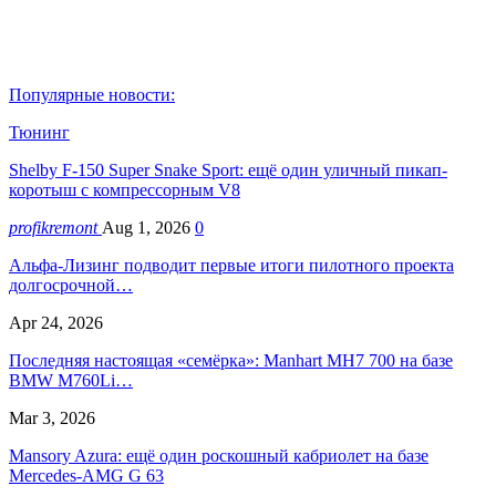
Популярные новости:
Тюнинг
Shelby F-150 Super Snake Sport: ещё один уличный пикап-
коротыш с компрессорным V8
profikremont
Aug 1, 2026
0
Альфа-Лизинг подводит первые итоги пилотного проекта
долгосрочной…
Apr 24, 2026
Последняя настоящая «семёрка»: Manhart MH7 700 на базе
BMW M760Li…
Mar 3, 2026
Mansory Azura: ещё один роскошный кабриолет на базе
Mercedes-AMG G 63