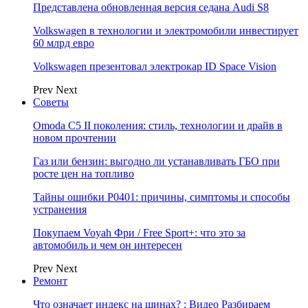
Представлена обновленная версия седана Audi S8
Volkswagen в технологии и электромобили инвестирует
60 млрд евро
Volkswagen презентовал электрокар ID Space Vision
Prev
Next
Советы
Omoda C5 II поколения: стиль, технологии и драйв в
новом прочтении
Газ или бензин: выгодно ли устанавливать ГБО при
росте цен на топливо
Тайны ошибки P0401: причины, симптомы и способы
устранения
Покупаем Voyah Фри / Free Sport+: что это за
автомобиль и чем он интересен
Prev
Next
Ремонт
Что означает индекс на шинах? : Видео Разбираем