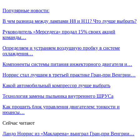
Популярные новости:
В чем разница между лампами Н8 и Н11? Что лучше выбрать?
Руководитель «Мерседеса» продал 15% своих акций
команды…
Определяем и устраняем воздушную пробку в системе
охлаждения…
Компоненты системы питания инжекторного двигателя и…
Норрис стал лучшим в третьей практике Гран‑при Венгрии…
Какой автомобильный компрессор лучше выбрать
Технология замены пыльника внутреннего ШРУСа
Как прошить блок управления двигателем: тонкости и
нюансы…
Сейчас читают
Ландо Норрис из «Макларена» выиграл Гран‑при Венгрии…