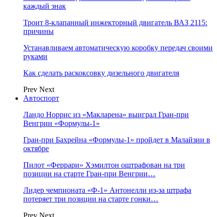
каждый знак
Троит 8-клапанный инжекторный двигатель ВАЗ 2115:
причины
Устанавливаем автоматическую коробку передач своими
руками
Как сделать раскоксовку дизельного двигателя
Prev
Next
Автоспорт
Ландо Норрис из «Макларена» выиграл Гран‑при
Венгрии «Формулы‑1»
Гран‑при Бахрейна «Формулы‑1» пройдет в Малайзии в
октябре
Пилот «Феррари» Хэмилтон оштрафован на три
позиции на старте Гран‑при Венгрии…
Лидер чемпионата «Ф‑1» Антонелли из‑за штрафа
потеряет три позиции на старте гонки…
Prev
Next