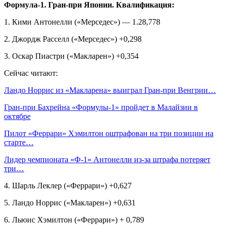
Формула‑1. Гран‑при Японии. Квалификация:
1. Кими Антонелли («Мерседес») — 1.28,778
2. Джордж Расселл («Мерседес») +0,298
3. Оскар Пиастри («Макларен») +0,354
Сейчас читают:
Ландо Норрис из «Макларена» выиграл Гран‑при Венгрии…
Гран‑при Бахрейна «Формулы‑1» пройдет в Малайзии в
октябре
Пилот «Феррари» Хэмилтон оштрафован на три позиции на
старте…
Лидер чемпионата «Ф‑1» Антонелли из‑за штрафа потеряет
три…
4. Шарль Леклер («Феррари») +0,627
5. Ландо Норрис («Макларен») +0,631
6. Льюис Хэмилтон («Феррари») + 0,789