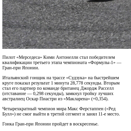
Пилот «Мерседеса» Кими Антонелли стал победителем
квалификации третьего этапа чемпионата «Формулы‑1» —
Гран‑при Японии.
Итальянский гонщик на трассе «Судзука» на быстрейшем
круге показал результат 1 минута 28,778 секунды. Вторым
стал его партнер по команде британец Джордж Расселл
(отставание — 0,298 секунды), замкнул тройку лучших
австралиец Оскар Пиастри из «Макларена» (+0,354).
Четырехкратный чемпион мира Макс Ферстаппен («Ред
Булл») не смог выйти в третий сегмент и занял 11‑е место.
Гонка Гран‑при Японии пройдет в воскресенье.