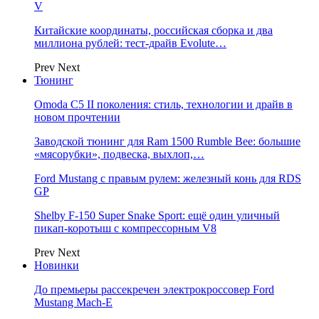
V
Китайские координаты, российская сборка и два
миллиона рублей: тест-драйв Evolute…
Prev
Next
Тюнинг
Omoda C5 II поколения: стиль, технологии и драйв в
новом прочтении
Заводской тюнинг для Ram 1500 Rumble Bee: большие
«мясорубки», подвеска, выхлоп,…
Ford Mustang с правым рулем: железный конь для RDS
GP
Shelby F-150 Super Snake Sport: ещё один уличный
пикап-коротыш с компрессорным V8
Prev
Next
Новинки
До премьеры рассекречен электрокроссовер Ford
Mustang Mach-E