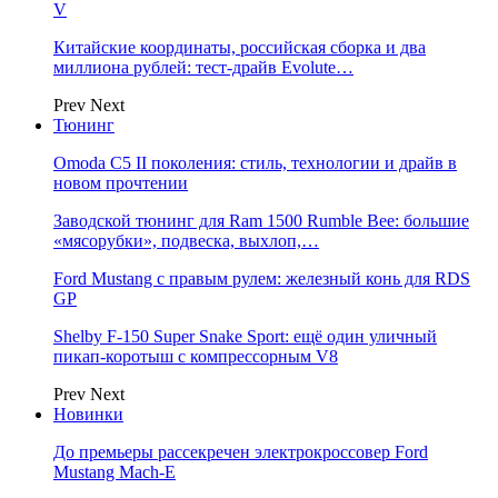
V
Китайские координаты, российская сборка и два
миллиона рублей: тест-драйв Evolute…
Prev
Next
Тюнинг
Omoda C5 II поколения: стиль, технологии и драйв в
новом прочтении
Заводской тюнинг для Ram 1500 Rumble Bee: большие
«мясорубки», подвеска, выхлоп,…
Ford Mustang с правым рулем: железный конь для RDS
GP
Shelby F-150 Super Snake Sport: ещё один уличный
пикап-коротыш с компрессорным V8
Prev
Next
Новинки
До премьеры рассекречен электрокроссовер Ford
Mustang Mach-E