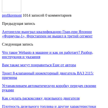
profikremont
1014 записей
0 комментариев
Предыдущая запись
Антонелли выиграл квалификацию Гран‑при Японии
«Формулы‑1», Ферстаппен не вышел в третий сегмент
Следующая запись
Что такое Webasto в машине и как он работает? Разбор,
инструкция и указания
Вам также могут понравиться
Еще от автора
Троит 8-клапанный инжекторный двигатель ВАЗ 2115:
причины
Устанавливаем автоматическую коробку передач своими
руками
Как сделать раскоксовку дизельного двигателя
Плотность дизельного топлива и другие характеристики