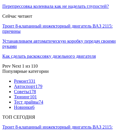
Перепрессовка коленвала как не наделать глупостей?
Сейчас читают
Троит 8-клапанный инжекторный двигатель ВАЗ 2115:
причины
Устанавливаем автоматическую коробку передач своими
руками
Как сделать раскоксовку дизельного двигателя
Prev
Next
1 из 110
Популярные категории
Ремонт
331
Автоспорт
179
Советы
178
Тюнинг
101
Тест драйвы
74
Новинки
6
ТОП СЕГОДНЯ
Троит 8-клапанный инжекторный двигатель ВАЗ 2115: