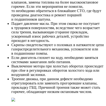
клапанов, замены топлива на более высокооктановое
горючее. Если эти мероприятия не помогли,
то необходимо обратиться в ближайшее СТО, где будут
проведены диагностика и ремонт поршней
и подшипников шатуна.
Падает давление масла. При этом смазка не поступает
к трущимся поверхностям, вследствие чего возрастает
сила трения, вызывающая сгорание прокладок,
ускоренный износ рабочих деталей, устройство
приходит в негодность.
Скрипы свидетельствуют о поломках в натяжителе цепи
газораспределительного механизма, успокоителе или
в подшипнике помпы.
Если двигатель глохнет на ходу, необходимо заняться
системами зажигания либо питания.
Выключение мотора при холостых оборотах происходит
при сбое в регулировках оборотов холостого хода или
воздушной заслонки.
Троение движка, при данном дефекте необходимо
отрегулировать или заменить прогоревшие клапаны,
прокладку ГБЦ. Причиной троения также может стать
горючее, обладающее низким октановым числом.