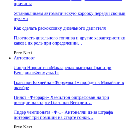
причины
Устанавливаем автоматическую коробку передач своими
руками
Как сделать раскоксовку дизельного двигателя
Плотность дизельного топлива и другие характеристики
какова их роль при определении…
Prev
Next
Автоспорт
Ландо Норрис из «Макларена» выиграл Гран‑при
Венгрии «Формулы‑1»
Гран‑при Бахрейна «Формулы‑1» пройдет в Малайзии в
октябре
Пилот «Феррари» Хэмилтон оштрафован на три
позиции на старте Гран‑при Венгрии…
Лидер чемпионата «Ф‑1» Антонелли из‑за штрафа
потеряет три позиции на старте гонки…
Prev
Next