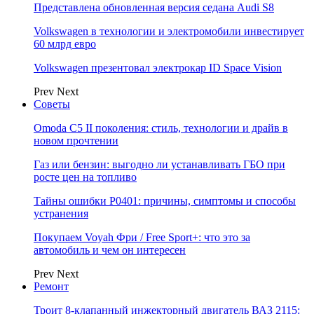
Представлена обновленная версия седана Audi S8
Volkswagen в технологии и электромобили инвестирует
60 млрд евро
Volkswagen презентовал электрокар ID Space Vision
Prev
Next
Советы
Omoda C5 II поколения: стиль, технологии и драйв в
новом прочтении
Газ или бензин: выгодно ли устанавливать ГБО при
росте цен на топливо
Тайны ошибки P0401: причины, симптомы и способы
устранения
Покупаем Voyah Фри / Free Sport+: что это за
автомобиль и чем он интересен
Prev
Next
Ремонт
Троит 8-клапанный инжекторный двигатель ВАЗ 2115: