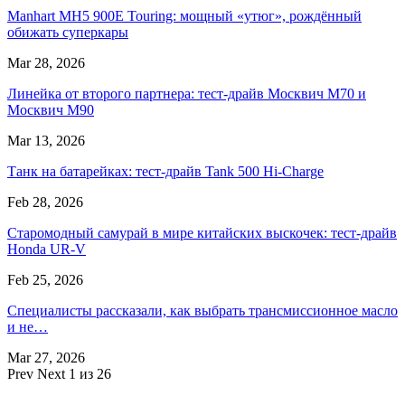
Manhart MH5 900E Touring: мощный «утюг», рождённый
обижать суперкары
Mar 28, 2026
Линейка от второго партнера: тест-драйв Москвич М70 и
Москвич М90
Mar 13, 2026
Танк на батарейках: тест-драйв Tank 500 Hi-Charge
Feb 28, 2026
Старомодный самурай в мире китайских выскочек: тест-драйв
Honda UR-V
Feb 25, 2026
Специалисты рассказали, как выбрать трансмиссионное масло
и не…
Mar 27, 2026
Prev
Next
1 из 26