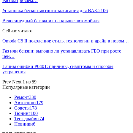
Рассматриваем…
Установка бесконтактного зажигания для ВАЗ-2106
Велосипедный багажник на крыше автомобиля
Сейчас читают
Omoda C5 II поколения: стиль, технологии и драйв в новом…
Газ или бензин: выгодно ли устанавливать ГБО при росте
цен…
Тайны ошибки P0401: причины, симптомы и способы
устранения
Prev
Next
1 из 59
Популярные категории
Ремонт
330
Автоспорт
179
Советы
178
Тюнинг
100
Тест драйвы
74
Новинки
6