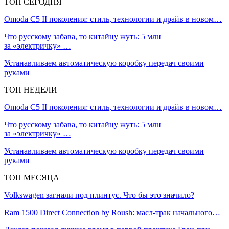
ТОП СЕГОДНЯ
Omoda C5 II поколения: стиль, технологии и драйв в новом…
Что русскому забава, то китайцу жуть: 5 млн
за «электричку» …
Устанавливаем автоматическую коробку передач своими
руками
ТОП НЕДЕЛИ
Omoda C5 II поколения: стиль, технологии и драйв в новом…
Что русскому забава, то китайцу жуть: 5 млн
за «электричку» …
Устанавливаем автоматическую коробку передач своими
руками
ТОП МЕСЯЦА
Volkswagen загнали под плинтус. Что бы это значило?
Ram 1500 Direct Connection by Roush: масл-трак начального…