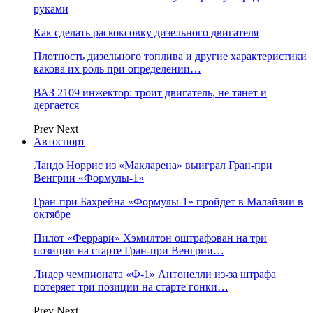
руками
Как сделать раскоксовку дизельного двигателя
Плотность дизельного топлива и другие характеристики
какова их роль при определении…
ВАЗ 2109 инжектор: троит двигатель, не тянет и
дергается
Prev
Next
Автоспорт
Ландо Норрис из «Макларена» выиграл Гран‑при
Венгрии «Формулы‑1»
Гран‑при Бахрейна «Формулы‑1» пройдет в Малайзии в
октябре
Пилот «Феррари» Хэмилтон оштрафован на три
позиции на старте Гран‑при Венгрии…
Лидер чемпионата «Ф‑1» Антонелли из‑за штрафа
потеряет три позиции на старте гонки…
Prev
Next