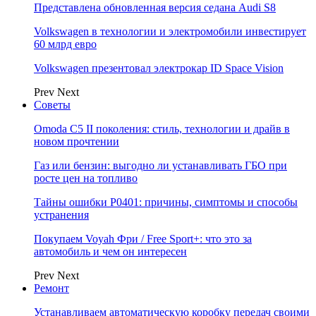
Представлена обновленная версия седана Audi S8
Volkswagen в технологии и электромобили инвестирует
60 млрд евро
Volkswagen презентовал электрокар ID Space Vision
Prev
Next
Советы
Omoda C5 II поколения: стиль, технологии и драйв в
новом прочтении
Газ или бензин: выгодно ли устанавливать ГБО при
росте цен на топливо
Тайны ошибки P0401: причины, симптомы и способы
устранения
Покупаем Voyah Фри / Free Sport+: что это за
автомобиль и чем он интересен
Prev
Next
Ремонт
Устанавливаем автоматическую коробку передач своими