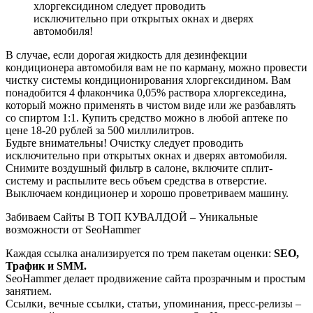
хлоргексидином следует проводить
исключительно при открытых окнах и дверях
автомобиля!
В случае, если дорогая жидкость для дезинфекции
кондиционера автомобиля вам не по карману, можно провести
чистку системы кондиционирования хлоргексидином. Вам
понадобится 4 флакончика 0,05% раствора хлоргекседина,
который можно применять в чистом виде или же разбавлять
со спиртом 1:1. Купить средство можно в любой аптеке по
цене 18-20 рублей за 500 миллилитров.
Будьте внимательны! Очистку следует проводить
исключительно при открытых окнах и дверях автомобиля.
Снимите воздушный фильтр в салоне, включите сплит-
систему и распылите весь объем средства в отверстие.
Выключаем кондиционер и хорошо проветриваем машину.
Забиваем Сайты В ТОП КУВАЛДОЙ – Уникальные
возможности от SeoHammer
Каждая ссылка анализируется по трем пакетам оценки:
SEO,
Трафик и SMM.
SeoHammer делает продвижение сайта прозрачным и простым
занятием.
Ссылки, вечные ссылки, статьи, упоминания, пресс-релизы –