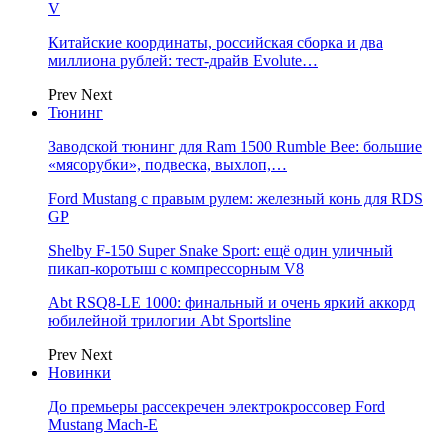
V
Китайские координаты, российская сборка и два
миллиона рублей: тест-драйв Evolute…
Prev
Next
Тюнинг
Заводской тюнинг для Ram 1500 Rumble Bee: большие
«мясорубки», подвеска, выхлоп,…
Ford Mustang с правым рулем: железный конь для RDS
GP
Shelby F-150 Super Snake Sport: ещё один уличный
пикап-коротыш с компрессорным V8
Abt RSQ8-LE 1000: финальный и очень яркий аккорд
юбилейной трилогии Abt Sportsline
Prev
Next
Новинки
До премьеры рассекречен электрокроссовер Ford
Mustang Mach-E