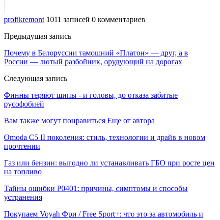
profikremont
1011 записей
0 комментариев
Предыдущая запись
Почему в Белоруссии тамошний «Платон» — друг, а в
России — лютый разбойник, орудующий на дорогах
Следующая запись
Финны теряют шипы ­- и головы, до отказа забитые
русофобией
Вам также могут понравиться
Еще от автора
Omoda C5 II поколения: стиль, технологии и драйв в новом
прочтении
Газ или бензин: выгодно ли устанавливать ГБО при росте цен
на топливо
Тайны ошибки P0401: причины, симптомы и способы
устранения
Покупаем Voyah Фри / Free Sport+: что это за автомобиль и