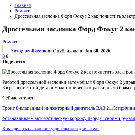
Главная
Ремонт
Дроссельная заслонка Форд Фокус 2 как почистить элект
Дроссельная заслонка Форд Фокус 2 ка
Ремонт
Автор
profikremont
Опубликовано
Jan 30, 2026
0
0
Поделится
Работой дроссельной заслонки автомобиля Форд Фокус 2 управл
Загрязнение этой детали может привести к различным сбоям в р
Сейчас читают:
Троит 8-клапанный инжекторный двигатель ВАЗ 2115: причин
Устанавливаем автоматическую коробку передач своими рукам
Как сделать раскоксовку дизельного двигателя