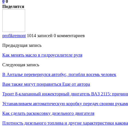
0
0
Поделится
profikremont
1014 записей
0 комментариев
Предыдущая запись
Как менять масло в гидроусилителе руля
Следующая запись
В Анталье перевернулся автобус, погибли восемь человек
Вам также могут понравиться
Еще от автора
Троит 8-клапанный инжекторный двигатель ВАЗ 2115: причин
Устанавливаем автоматическую коробку передач своими рукам
Как сделать раскоксовку дизельного двигателя
Плотность дизельного топлива и другие характеристики каков