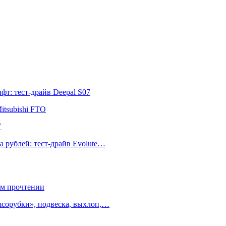
т: тест-драйв Deepal S07
itsubishi FTO
V
а рублей: тест-драйв Evolute…
ом прочтении
ясорубки», подвеска, выхлоп,…