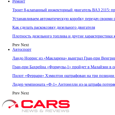
Ремонт
Троит 8-клапанный инжекторный двигатель ВАЗ 2115: п
Устанавливаем автоматическую коробку передач своими 
Как сделать раскоксовку дизельного двигателя
Плотность дизельного топлива и другие характеристики
Prev
Next
Автоспорт
Ландо Норрис из «Макларена» выиграл Гран‑при Венгр
Гран‑при Бахрейна «Формулы‑1» пройдет в Малайзии в о
Пилот «Феррари» Хэмилтон оштрафован на три позиции 
Лидер чемпионата «Ф‑1» Антонелли из‑за штрафа потеря
Prev
Next