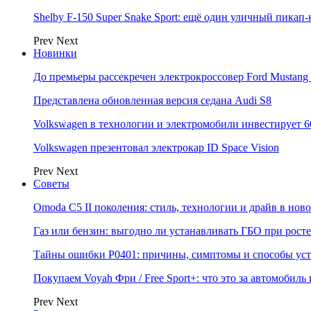
Shelby F-150 Super Snake Sport: ещё один уличный пика
Prev
Next
Новинки
До премьеры рассекречен электрокроссовер Ford Mustang
Представлена обновленная версия седана Audi S8
Volkswagen в технологии и электромобили инвестирует 6
Volkswagen презентовал электрокар ID Space Vision
Prev
Next
Советы
Omoda C5 II поколения: стиль, технологии и драйв в нов
Газ или бензин: выгодно ли устанавливать ГБО при росте
Тайны ошибки P0401: причины, симптомы и способы ус
Покупаем Voyah Фри / Free Sport+: что это за автомобиль
Prev
Next