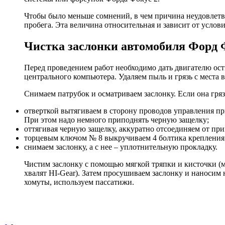
Чтобы было меньше сомнений, в чем причина неудовлетво
пробега. Эта величина относительная и зависит от услов
Чистка заслонки автомобиля Форд 
Перед проведением работ необходимо дать двигателю осты
центрального компьютера. Удаляем пыль и грязь с места
Снимаем патрубок и осматриваем заслонку. Если она гряз
отверткой вытягиваем в сторону проводов управления пр
При этом надо немного приподнять черную защелку;
оттягивая черную защелку, аккуратно отсоединяем от при
торцевым ключом № 8 выкручиваем 4 болтика крепления
снимаем заслонку, а с нее – уплотнительную прокладку.
Чистим заслонку с помощью мягкой тряпки и кисточки (м
хвалят HI-Gear). Затем просушиваем заслонку и наносим н
хомуты, используем пассатижи.