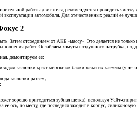
рительной работы двигателя, рекомендуется проводить чистку д
ий эксплуатации автомобиля. Для отечественных реалий ее лучше
Фокус 2
ть. Затем отсоединяем от АКБ «массу». Это делается не только в
 выполнения работ. Ослабляем хомуты воздушного патрубка, под
ная, демонтируем ее:
иводом заслонки красный язычок блокировки их клеммы (у него 
вода заслонки разъем;
;
ожет хорошо пригодиться зубная щетка), используя Уайт-спирит
а ее ось, по месту, где последняя заходит в корпус, силиконовую