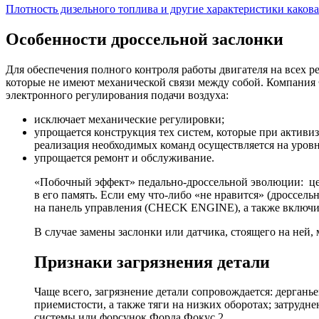
Плотность дизельного топлива и другие характеристики како
Особенности дроссельной заслонки
Для обеспечения полного контроля работы двигателя на всех р
которые не имеют механической связи между собой. Компания 
электронного регулирования подачи воздуха:
исключает механические регулировки;
упрощается конструкция тех систем, которые при активиз
реализация необходимых команд осуществляется на уров
упрощается ремонт и обслуживание.
«Побочный эффект» педально-дроссельной эволюции: це
в его память. Если ему что-либо «не нравится» (дроссел
на панель управления (CHECK ENGINE), а также включит
В случае замены заслонки или датчика, стоящего на ней
Признаки загрязнения детали
Чаще всего, загрязнение детали сопровождается: дерган
приемистости, а также тяги на низких оборотах; затруд
системы или форсунок Форда Фокус 2.