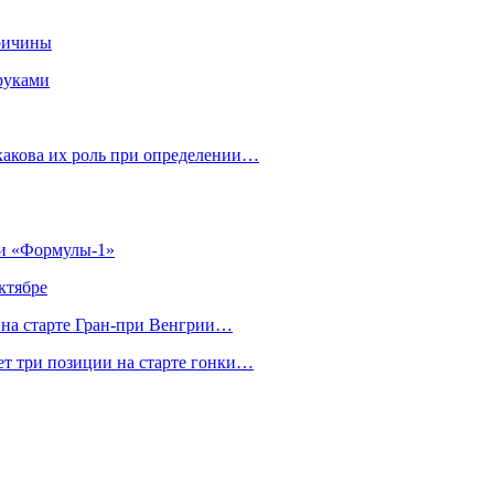
ричины
руками
 какова их роль при определении…
ии «Формулы‑1»
ктябре
на старте Гран‑при Венгрии…
ет три позиции на старте гонки…