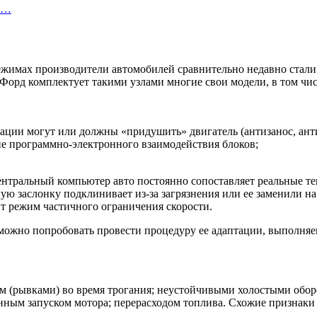
ва…
ежимах производители автомобилей сравнительно недавно стали 
Форд комплектует такими узлами многие свои модели, в том чис
ации могут или должны «придушить» двигатель (антизанос, антиб
не программно-электронного взаимодействия блоков;
нтральный компьютер авто постоянно сопоставляет реальные т
ьную заслонку подклинивает из-за загрязнения или ее заменили 
 режим частичного ограничения скорости.
, можно попробовать провести процедуру ее адаптации, выполня
ьем (рывками) во время трогания; неустойчивыми холостыми обор
ненным запуском мотора; перерасходом топлива. Схожие признаки