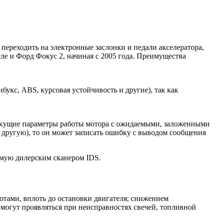
переходить на электронные заслонки и педали акселератора,
ле и Форд Фокус 2, начиная с 2005 года. Преимущества
укс, ABS, курсовая устойчивость и другие), так как
екущие параметры работы мотора с ожидаемыми, заложенными
на другую), то он может записать ошибку с выводом сообщения
емую дилерским сканером IDS.
отами, вплоть до остановки двигателя; снижением
 могут проявляться при неисправностях свечей, топливной