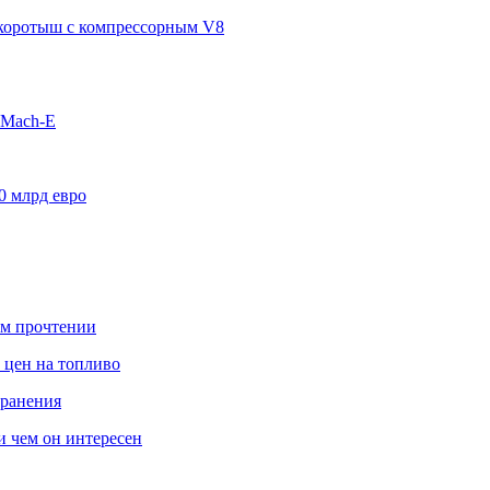
п-коротыш с компрессорным V8
 Mach-E
0 млрд евро
ом прочтении
 цен на топливо
транения
 и чем он интересен