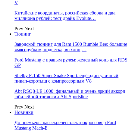
V
Китайские координаты, российская сборка и два
миллиона рублей: тест-драйв Evolute…
Prev
Next
Тюнинг
Заводской тюнинг для Ram 1500 Rumble Bee: большие
«мясорубки», подвеска, выхлоп,…
Ford Mustang с правым рулем: железный конь для RDS
GP
Shelby F-150 Super Snake Sport: ещё один уличный
пикап-коротыш с компрессорным V8
Abt RSQ8-LE 1000: финальный и очень яркий аккорд
юбилейной трилогии Abt Sportsline
Prev
Next
Новинки
До премьеры рассекречен электрокроссовер Ford
Mustang Mach-E