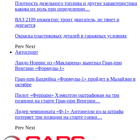
Плотность дизельного топлива и другие характеристики
какова их роль при определении…
ВАЗ 2109 инжектор: троит двигатель, не тянет и
дергается
Окраска пластиковых деталей в гаражных условиях
Prev
Next
Автоспорт
Ландо Норрис из «Макларена» выиграл Гран‑при
Венгрии «Формулы‑1»
Гран‑при Бахрейна «Формулы‑1» пройдет в Малайзии в
октябре
Пилот «Феррари» Хэмилтон оштрафован на три
позиции на старте Гран‑при Венгрии…
Лидер чемпионата «Ф‑1» Антонелли из‑за штрафа
потеряет три позиции на старте гонки…
Prev
Next