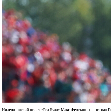
Нидерландский пилот «Ред Булл» Макс Ферстаппен выиграл Г