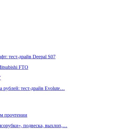
т: тест-драйв Deepal S07
itsubishi FTO
V
а рублей: тест-драйв Evolute…
ом прочтении
ясорубки», подвеска, выхлоп,…