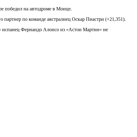
ре победил на автодроме в Монце.
о партнер по команде австралиец Оскар Пиастри (+21,351).
» испанец Фернандо Алонсо из «Астон Мартин» не