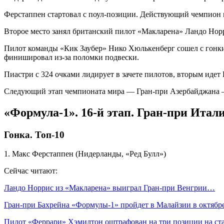
Ферстаппен стартовал с поул‑позиции. Действующий чемпион ми
Второе место занял британский пилот «Макларена» Ландо Норри
Пилот команды «Кик Заубер» Нико Хюлькенберг сошел с гонк
финишировал из‑за поломки подвески.
Пиастри с 324 очками лидирует в зачете пилотов, вторым идет 
Следующий этап чемпионата мира — Гран‑при Азербайджана — 
«Формула‑1». 16‑й этап. Гран‑при Итал
Гонка. Топ‑10
1. Макс Ферстаппен (Нидерланды, «Ред Булл»)
Сейчас читают:
Ландо Норрис из «Макларена» выиграл Гран‑при Венгрии…
Гран‑при Бахрейна «Формулы‑1» пройдет в Малайзии в октябр
Пилот «Феррари» Хэмилтон оштрафован на три позиции на с