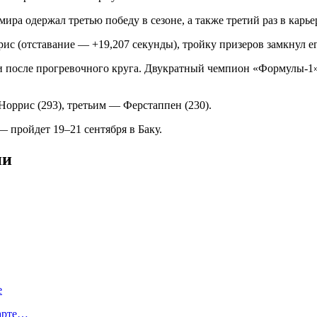
ра одержал третью победу в сезоне, а также третий раз в карье
с (отставание — +19,207 секунды), тройку призеров замкнул ег
и после прогревочного круга. Двукратный чемпион «Формулы‑1
Норрис (293), третьим — Ферстаппен (230).
пройдет 19–21 сентября в Баку.
ии
е
тарте…