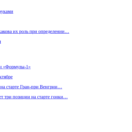
руками
 какова их роль при определении…
я
ии «Формулы‑1»
ктябре
на старте Гран‑при Венгрии…
ет три позиции на старте гонки…