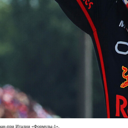
ран‑при Италии «Формулы‑1».