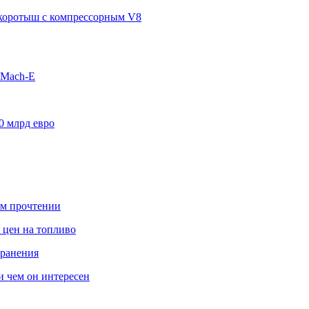
п-коротыш с компрессорным V8
 Mach-E
0 млрд евро
ом прочтении
 цен на топливо
транения
 и чем он интересен