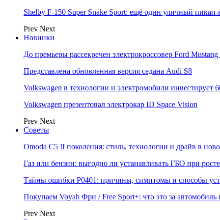
Shelby F-150 Super Snake Sport: ещё один уличный пика
Prev
Next
Новинки
До премьеры рассекречен электрокроссовер Ford Mustang
Представлена обновленная версия седана Audi S8
Volkswagen в технологии и электромобили инвестирует 6
Volkswagen презентовал электрокар ID Space Vision
Prev
Next
Советы
Omoda C5 II поколения: стиль, технологии и драйв в нов
Газ или бензин: выгодно ли устанавливать ГБО при росте
Тайны ошибки P0401: причины, симптомы и способы ус
Покупаем Voyah Фри / Free Sport+: что это за автомобиль
Prev
Next