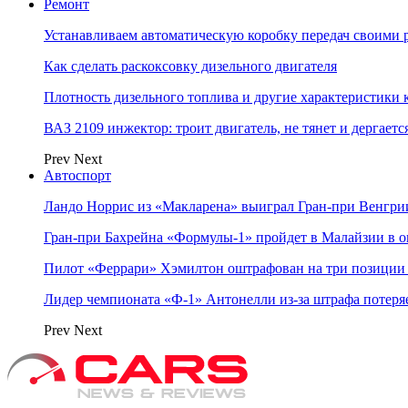
Ремонт
Устанавливаем автоматическую коробку передач своими 
Как сделать раскоксовку дизельного двигателя
Плотность дизельного топлива и другие характеристики
ВАЗ 2109 инжектор: троит двигатель, не тянет и дергаетс
Prev
Next
Автоспорт
Ландо Норрис из «Макларена» выиграл Гран‑при Венгр
Гран‑при Бахрейна «Формулы‑1» пройдет в Малайзии в о
Пилот «Феррари» Хэмилтон оштрафован на три позиции 
Лидер чемпионата «Ф‑1» Антонелли из‑за штрафа потеря
Prev
Next