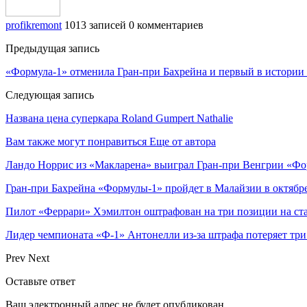
profikremont
1013 записей
0 комментариев
Предыдущая запись
«Формула-1» отменила Гран-при Бахрейна и первый в истории 
Следующая запись
Названа цена суперкара Roland Gumpert Nathalie
Вам также могут понравиться
Еще от автора
Ландо Норрис из «Макларена» выиграл Гран‑при Венгрии «Ф
Гран‑при Бахрейна «Формулы‑1» пройдет в Малайзии в октябр
Пилот «Феррари» Хэмилтон оштрафован на три позиции на ст
Лидер чемпионата «Ф‑1» Антонелли из‑за штрафа потеряет тр
Prev
Next
Оставьте ответ
Ваш электронный адрес не будет опубликован.