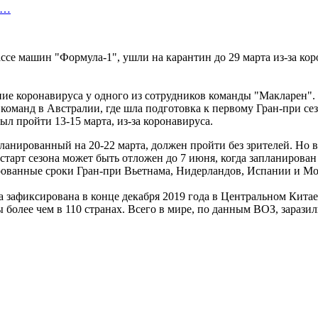
и…
се машин "Формула-1", ушли на карантин до 29 марта из-за кор
ие коронавируса у одного из сотрудников команды "Макларен".
х команд в Австралии, где шла подготовка к первому Гран-при 
ыл пройти 13-15 марта, из-за коронавируса.
планированный на 20-22 марта, должен пройти без зрителей. Но
старт сезона может быть отложен до 7 июня, когда запланирован
ированные сроки Гран-при Вьетнама, Нидерландов, Испании и Мо
афиксирована в конце декабря 2019 года в Центральном Китае.
олее чем в 110 странах. Всего в мире, по данным ВОЗ, заразили