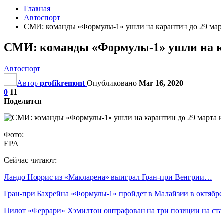
Главная
Автоспорт
СМИ: команды «Формулы-1» ушли на карантин до 29 март
СМИ: команды «Формулы-1» ушли на ка
Автоспорт
Автор
profikremont
Опубликовано
Mar 16, 2020
0
11
Поделится
Фото:
EPA
Сейчас читают:
Ландо Норрис из «Макларена» выиграл Гран‑при Венгрии…
Гран‑при Бахрейна «Формулы‑1» пройдет в Малайзии в октябр
Пилот «Феррари» Хэмилтон оштрафован на три позиции на с