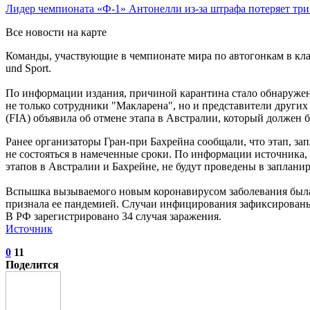
Лидер чемпионата «Ф‑1» Антонелли из‑за штрафа потеряет тр
Все новости на карте
Команды, участвующие в чемпионате мира по автогонкам в клас
und Sport.
По информации издания, причиной карантина стало обнаружен
не только сотрудники "Макларена", но и представители други
(FIA) объявила об отмене этапа в Австралии, который должен б
Ранее организаторы Гран-при Бахрейна сообщали, что этап, за
не состояться в намеченные сроки. По информации источника, 
этапов в Австралии и Бахрейне, не будут проведены в заплан
Вспышка вызываемого новым коронавирусом заболевания была з
признала ее пандемией. Случаи инфицирования зафиксированы б
В РФ зарегистрировано 34 случая заражения.
Источник
0
11
Поделится