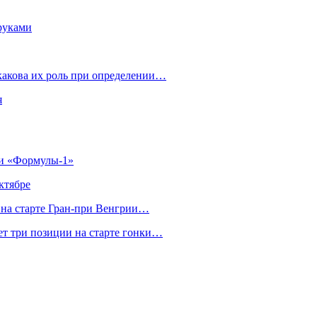
руками
 какова их роль при определении…
я
ии «Формулы‑1»
ктябре
на старте Гран‑при Венгрии…
ет три позиции на старте гонки…