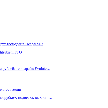
т: тест-драйв Deepal S07
itsubishi FTO
V
а рублей: тест-драйв Evolute…
ом прочтении
ясорубки», подвеска, выхлоп,…