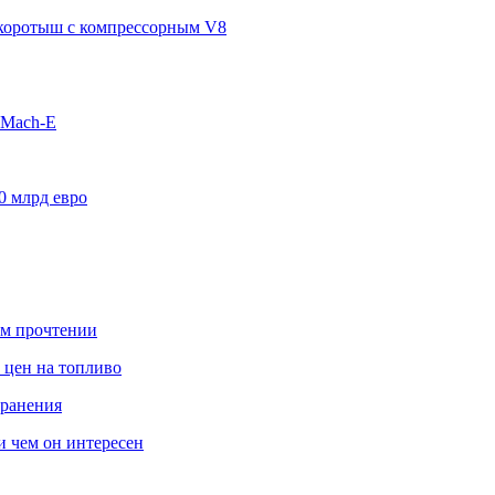
п-коротыш с компрессорным V8
 Mach-E
0 млрд евро
ом прочтении
 цен на топливо
транения
 и чем он интересен