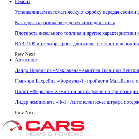
Ремонт
Устанавливаем автоматическую коробку передач своими 
Как сделать раскоксовку дизельного двигателя
Плотность дизельного топлива и другие характеристики
ВАЗ 2109 инжектор: троит двигатель, не тянет и дергаетс
Prev
Next
Автоспорт
Ландо Норрис из «Макларена» выиграл Гран‑при Венгр
Гран‑при Бахрейна «Формулы‑1» пройдет в Малайзии в о
Пилот «Феррари» Хэмилтон оштрафован на три позиции 
Лидер чемпионата «Ф‑1» Антонелли из‑за штрафа потеря
Prev
Next