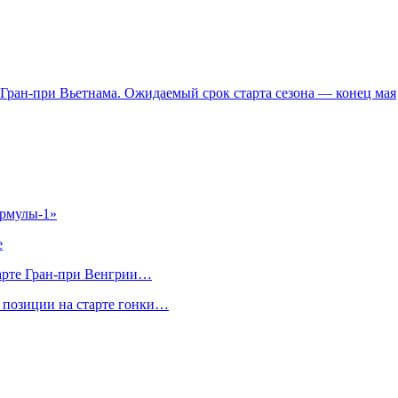
Гран-при Вьетнама. Ожидаемый срок старта сезона — конец мая
ормулы‑1»
е
арте Гран‑при Венгрии…
и позиции на старте гонки…