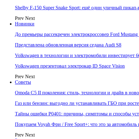
Shelby F-150 Super Snake Sport: ещё один уличный пика
Prev
Next
Новинки
До премьеры рассекречен электрокроссовер Ford Mustang
Представлена обновленная версия седана Audi S8
Volkswagen в технологии и электромобили инвестирует 6
Volkswagen презентовал электрокар ID Space Vision
Prev
Next
Советы
Omoda C5 II поколения: стиль, технологии и драйв в нов
Газ или бензин: выгодно ли устанавливать ГБО при росте
Тайны ошибки P0401: причины, симптомы и способы ус
Покупаем Voyah Фри / Free Sport+: что это за автомобиль
Prev
Next