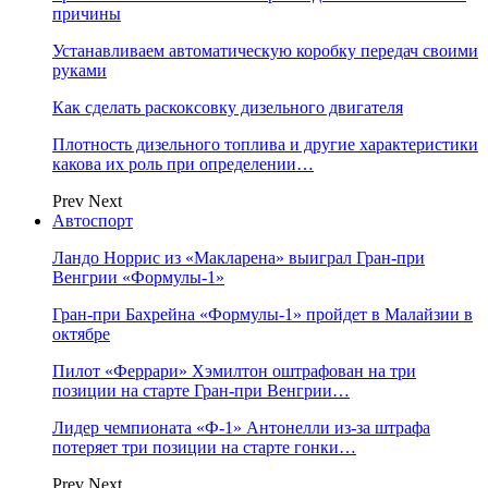
причины
Устанавливаем автоматическую коробку передач своими
руками
Как сделать раскоксовку дизельного двигателя
Плотность дизельного топлива и другие характеристики
какова их роль при определении…
Prev
Next
Автоспорт
Ландо Норрис из «Макларена» выиграл Гран‑при
Венгрии «Формулы‑1»
Гран‑при Бахрейна «Формулы‑1» пройдет в Малайзии в
октябре
Пилот «Феррари» Хэмилтон оштрафован на три
позиции на старте Гран‑при Венгрии…
Лидер чемпионата «Ф‑1» Антонелли из‑за штрафа
потеряет три позиции на старте гонки…
Prev
Next