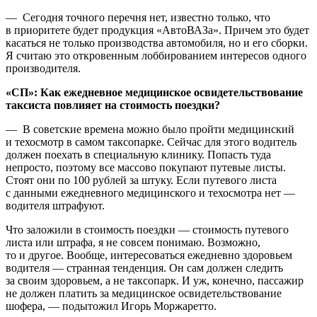
— Сегодня точного перечня нет, известно только, что
в приоритете будет продукция «АвтоВАЗа». Причем это будет
касаться не только производства автомобиля, но и его сборки.
Я считаю это откровенным лоббированием интересов одного
производителя.
«СП»: Как ежедневное медицинское освидетельствование
таксиста повлияет на стоимость поездки?
— В советские времена можно было пройти медицинский
и техосмотр в самом таксопарке. Сейчас для этого водитель
должен поехать в специальную клинику. Попасть туда
непросто, поэтому все массово покупают путевые листы.
Стоят они по 100 рублей за штуку. Если путевого листа
с данными ежедневного медицинского и техосмотра нет —
водителя штрафуют.
Что заложили в стоимость поездки — стоимость путевого
листа или штрафа, я не совсем понимаю. Возможно,
то и другое. Вообще, интересоваться ежедневно здоровьем
водителя — странная тенденция. Он сам должен следить
за своим здоровьем, а не таксопарк. И уж, конечно, пассажир
не должен платить за медицинское освидетельствование
шофера, — подытожил Игорь Моржаретто.