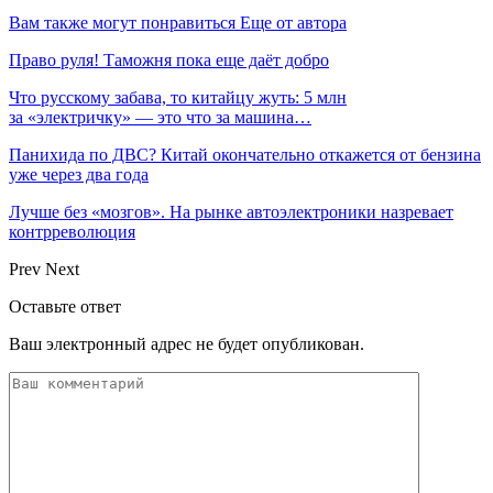
Вам также могут понравиться
Еще от автора
Право руля! Таможня пока еще даёт добро
Что русскому забава, то китайцу жуть: 5 млн
за «электричку» — это что за машина…
Панихида по ДВС? Китай окончательно откажется от бензина
уже через два года
Лучше без «мозгов». На рынке автоэлектроники назревает
контрреволюция
Prev
Next
Оставьте ответ
Ваш электронный адрес не будет опубликован.