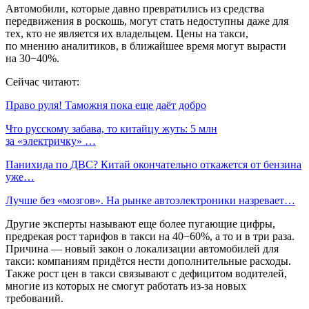
Автомобили, которые давно превратились из средства
передвижения в роскошь, могут стать недоступны даже для
тех, кто не является их владельцем. Цены на такси,
по мнению аналитиков, в ближайшее время могут вырасти
на 30−40%.
Сейчас читают:
Право руля! Таможня пока еще даёт добро
Что русскому забава, то китайцу жуть: 5 млн
за «электричку» …
Панихида по ДВС? Китай окончательно откажется от бензина
уже…
Лучше без «мозгов». На рынке автоэлектроники назревает…
Другие эксперты называют еще более пугающие цифры,
предрекая рост тарифов в такси на 40−60%, а то и в три раза.
Причина — новый закон о локализации автомобилей для
такси: компаниям придётся нести дополнительные расходы.
Также рост цен в такси связывают с дефицитом водителей,
многие из которых не смогут работать из-за новых
требований.