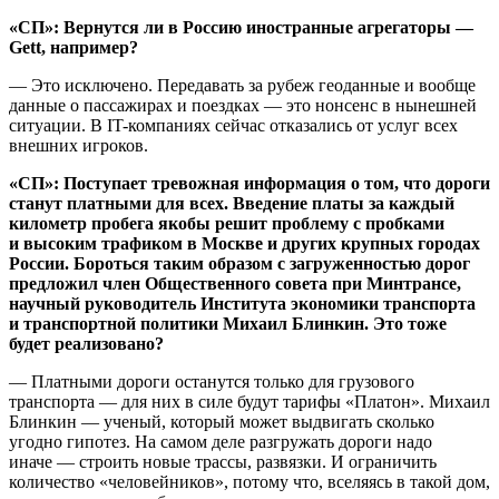
«СП»: Вернутся ли в Россию иностранные агрегаторы —
Gett, например?
— Это исключено. Передавать за рубеж геоданные и вообще
данные о пассажирах и поездках — это нонсенс в нынешней
ситуации. В IT-компаниях сейчас отказались от услуг всех
внешних игроков.
«СП»: Поступает тревожная информация о том, что дороги
станут платными для всех. Введение платы за каждый
километр пробега якобы решит проблему с пробками
и высоким трафиком в Москве и других крупных городах
России. Бороться таким образом с загруженностью дорог
предложил член Общественного совета при Минтрансе,
научный руководитель Института экономики транспорта
и транспортной политики Михаил Блинкин.
Это тоже
будет реализовано?
— Платными дороги останутся только для грузового
транспорта — для них в силе будут тарифы «Платон». Михаил
Блинкин — ученый, который может выдвигать сколько
угодно гипотез. На самом деле разгружать дороги надо
иначе — строить новые трассы, развязки. И ограничить
количество «человейников», потому что, вселяясь в такой дом,