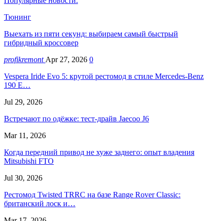
Популярные новости:
Тюнинг
Выехать из пяти секунд: выбираем самый быстрый
гибридный кроссовер
profikremont
Apr 27, 2026
0
Vespera Iride Evo 5: крутой рестомод в стиле Mercedes-Benz
190 E…
Jul 29, 2026
Встречают по одёжке: тест-драйв Jaecoo J6
Mar 11, 2026
Когда передний привод не хуже заднего: опыт владения
Mitsubishi FTO
Jul 30, 2026
Рестомод Twisted TRRC на базе Range Rover Classic:
британский лоск и…
Mar 17, 2026