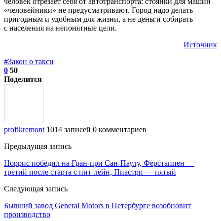
человек отрезает себя от автотранспорта: стоянки для машин
«человейники» не предусматривают. Город надо делать
пригодным и удобным для жизни, а не деньги собирать
с населения на непонятные цели.
Источник
#Закон о такси
0
50
Поделится
profikremont
1014 записей
0 комментариев
Предыдущая запись
Норрис победил на Гран‑при Сан‑Паулу, Ферстаппен —
третий после старта с пит‑лейн, Пиастри — пятый
Следующая запись
Бывший завод General Motors в Петербурге возобновит
производство