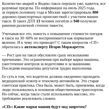
Количество аварий в Яндекс-такси перешло уже, кажется, все
разумные пределы. По информации на июль 2025 года,
за первую половину года в Москве зарегистрировали
800
дорожно-транспортных происшествий с участием машин
такси. В таких ДТП
13
человек погибли и
940
получили
ранения различной степени тяжести.
Учитывая все это, новость о повышении стоимости поездок
в такси на 30−60% не воспринимается как нормальное
явление. И к чему это приведет? С таким вопросом «СП»
обратилась к
автоэксперту Игорю Моржаретто
.
— Рост цен на такси обусловлен сразу несколькими
причинами. Это ограничения при выборе марки машины,
ужесточение контроля за водителями и за машинами.
Последняя инициатива депутатов трудно выполнима.
Ее суть в том, что водители должны ежедневно проходить
медицинский осмотр и техосмотр автомобиля. Это старая
советская практика. Она была, может быть, приемлема, когда
люди пользовались в основном общественным транспортом.
Но сейчас, когда такси стали использовать массово, это
требование реализовать сложно.
«СП»: Какие марки машин будут под запретом?