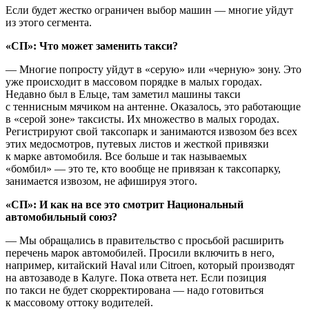
Если будет жестко ограничен выбор машин — многие уйдут
из этого сегмента.
«СП»: Что может заменить такси?
— Многие попросту уйдут в «серую» или «черную» зону. Это
уже происходит в массовом порядке в малых городах.
Недавно был в Ельце, там заметил машины такси
с теннисным мячиком на антенне. Оказалось, это работающие
в «серой зоне» таксисты. Их множество в малых городах.
Регистрируют свой таксопарк и занимаются извозом без всех
этих медосмотров, путевых листов и жесткой привязки
к марке автомобиля. Все больше и так называемых
«бомбил» — это те, кто вообще не привязан к таксопарку,
занимается извозом, не афишируя этого.
«СП»: И как на все это смотрит Национальный
автомобильный союз?
— Мы обращались в правительство с просьбой расширить
перечень марок автомобилей. Просили включить в него,
например, китайский Haval или Citroen, который производят
на автозаводе в Калуге. Пока ответа нет. Если позиция
по такси не будет скорректирована — надо готовиться
к массовому оттоку водителей.