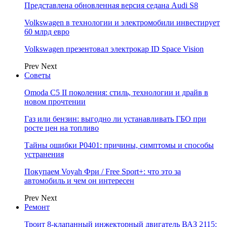
Представлена обновленная версия седана Audi S8
Volkswagen в технологии и электромобили инвестирует
60 млрд евро
Volkswagen презентовал электрокар ID Space Vision
Prev
Next
Советы
Omoda C5 II поколения: стиль, технологии и драйв в
новом прочтении
Газ или бензин: выгодно ли устанавливать ГБО при
росте цен на топливо
Тайны ошибки P0401: причины, симптомы и способы
устранения
Покупаем Voyah Фри / Free Sport+: что это за
автомобиль и чем он интересен
Prev
Next
Ремонт
Троит 8-клапанный инжекторный двигатель ВАЗ 2115: