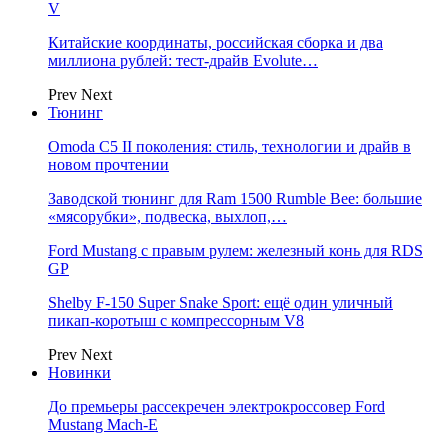
V
Китайские координаты, российская сборка и два
миллиона рублей: тест-драйв Evolute…
Prev
Next
Тюнинг
Omoda C5 II поколения: стиль, технологии и драйв в
новом прочтении
Заводской тюнинг для Ram 1500 Rumble Bee: большие
«мясорубки», подвеска, выхлоп,…
Ford Mustang с правым рулем: железный конь для RDS
GP
Shelby F-150 Super Snake Sport: ещё один уличный
пикап-коротыш с компрессорным V8
Prev
Next
Новинки
До премьеры рассекречен электрокроссовер Ford
Mustang Mach-E