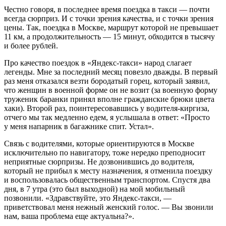
Честно говоря, в последнее время поездка в такси — почти
всегда сюрприз. И с точки зрения качества, и с точки зрения
цены. Так, поездка в Москве, маршрут которой не превышает
11 км, а продолжительность — 15 минут, обходится в тысячу
и более рублей.
Про качество поездок в «Яндекс-такси» народ слагает
легенды. Мне за последний месяц повезло дважды. В первый
раз меня отказался везти бородатый горец, который заявил,
что женщин в военной форме он не возит (за военную форму
труженик баранки принял вполне гражданские брюки цвета
хаки). Второй раз, поинтересовавшись у водителя-киргиза,
отчего мы так медленно едем, я услышала в ответ: «Просто
у меня напарник в багажнике спит. Устал».
Связь с водителями, которые ориентируются в Москве
исключительно по навигатору, тоже нередко преподносит
неприятные сюрпризы. Не дозвонившись до водителя,
который не прибыл к месту назначения, я отменила поездку
и воспользовалась общественным транспортом. Спустя два
дня, в 7 утра (это был выходной) на мой мобильный
позвонили. «Здравствуйте, это Яндекс-такси, —
приветствовал меня нежный женский голос. — Вы звонили
нам, ваша проблема еще актуальна?».