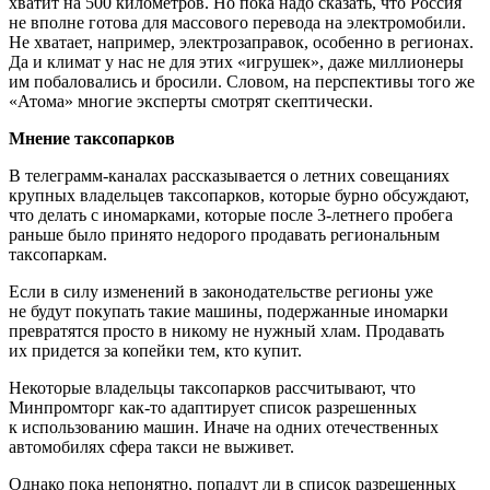
хватит на 500 километров. Но пока надо сказать, что Россия
не вполне готова для массового перевода на электромобили.
Не хватает, например, электрозаправок, особенно в регионах.
Да и климат у нас не для этих «игрушек», даже миллионеры
им побаловались и бросили. Словом, на перспективы того же
«Атома» многие эксперты смотрят скептически.
Мнение таксопарков
В телеграмм-каналах рассказывается о летних совещаниях
крупных владельцев таксопарков, которые бурно обсуждают,
что делать с иномарками, которые после 3-летнего пробега
раньше было принято недорого продавать региональным
таксопаркам.
Если в силу изменений в законодательстве регионы уже
не будут покупать такие машины, подержанные иномарки
превратятся просто в никому не нужный хлам. Продавать
их придется за копейки тем, кто купит.
Некоторые владельцы таксопарков рассчитывают, что
Минпромторг как-то адаптирует список разрешенных
к использованию машин. Иначе на одних отечественных
автомобилях сфера такси не выживет.
Однако пока непонятно, попадут ли в список разрешенных