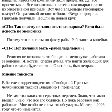
владелец известной компании-такси предлагал. Да, всё
просчитывал. Все лизинговые платежи таксопарки платят
из оперативной прибыли. Вот чего владельцы таксопарков
плачут? Оперативкой лизинг отбили. «Ведра» продали.
Прибыль получили. Пошли на новый круг.
«СП»: Так почему не занялись таксопарком? Если была
ясность по экономике.
— Потому что таксисты по факту рабы. Работают за копейки.
«СП»: Нет желания быть «рабовладельцем»?
— Религия не позволяет, чтоб люди на меня сутки работали
за копейки. Я, кстати, сперва думал, что найти желающих для
работы в такси будет сложно. Оказалось, был неправ.
Мнение таксиста
В беседе с корреспондентом «Свободной Прессы»
челябинский таксист Владимир Г. признался:
— Не заметил каких-то серьезных перемен. Знаю, что закон
вышел. Знаю, что все его боялись. Но пока работаем как
работали. Мне особо не с кем это обсуждать. Может, в 2026
году что-то изменится.