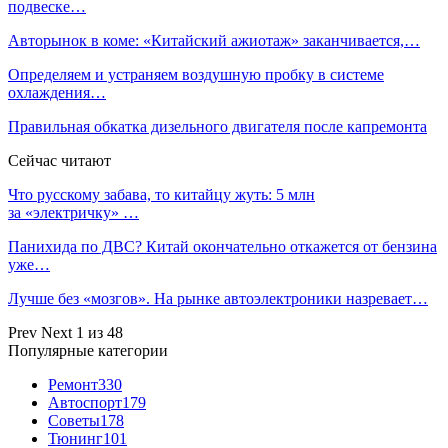
подвеске…
Авторынок в коме: «Китайский ажиотаж» заканчивается,…
Определяем и устраняем воздушную пробку в системе
охлаждения…
Правильная обкатка дизельного двигателя после капремонта
Сейчас читают
Что русскому забава, то китайцу жуть: 5 млн
за «электричку» …
Панихида по ДВС? Китай окончательно откажется от бензина
уже…
Лучше без «мозгов». На рынке автоэлектроники назревает…
Prev
Next
1 из 48
Популярные категории
Ремонт
330
Автоспорт
179
Советы
178
Тюнинг
101