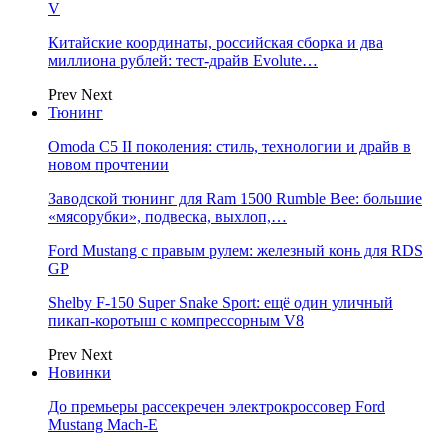
V
Китайские координаты, российская сборка и два
миллиона рублей: тест-драйв Evolute…
Prev
Next
Тюнинг
Omoda C5 II поколения: стиль, технологии и драйв в
новом прочтении
Заводской тюнинг для Ram 1500 Rumble Bee: большие
«мясорубки», подвеска, выхлоп,…
Ford Mustang с правым рулем: железный конь для RDS
GP
Shelby F-150 Super Snake Sport: ещё один уличный
пикап-коротыш с компрессорным V8
Prev
Next
Новинки
До премьеры рассекречен электрокроссовер Ford
Mustang Mach-E