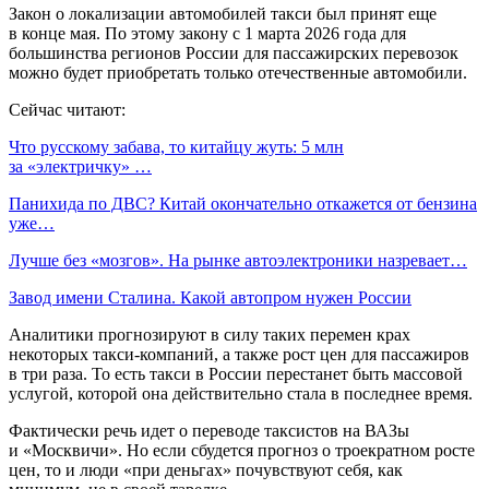
Закон о локализации автомобилей такси был принят еще
в конце мая. По этому закону с 1 марта 2026 года для
большинства регионов России для пассажирских перевозок
можно будет приобретать только отечественные автомобили.
Сейчас читают:
Что русскому забава, то китайцу жуть: 5 млн
за «электричку» …
Панихида по ДВС? Китай окончательно откажется от бензина
уже…
Лучше без «мозгов». На рынке автоэлектроники назревает…
Завод имени Сталина. Какой автопром нужен России
Аналитики прогнозируют в силу таких перемен крах
некоторых такси-компаний, а также рост цен для пассажиров
в три раза. То есть такси в России перестанет быть массовой
услугой, которой она действительно стала в последнее время.
Фактически речь идет о переводе таксистов на ВАЗы
и «Москвичи». Но если сбудется прогноз о троекратном росте
цен, то и люди «при деньгах» почувствуют себя, как