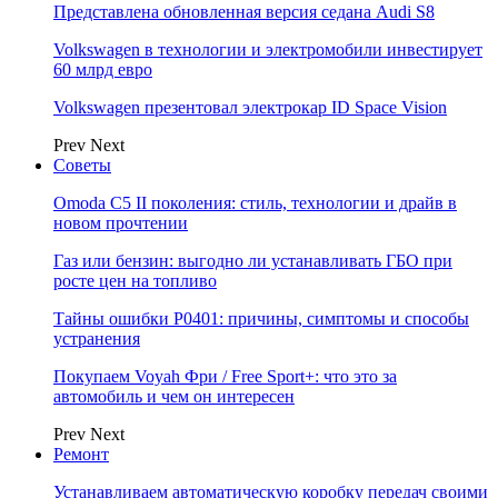
Представлена обновленная версия седана Audi S8
Volkswagen в технологии и электромобили инвестирует
60 млрд евро
Volkswagen презентовал электрокар ID Space Vision
Prev
Next
Советы
Omoda C5 II поколения: стиль, технологии и драйв в
новом прочтении
Газ или бензин: выгодно ли устанавливать ГБО при
росте цен на топливо
Тайны ошибки P0401: причины, симптомы и способы
устранения
Покупаем Voyah Фри / Free Sport+: что это за
автомобиль и чем он интересен
Prev
Next
Ремонт
Устанавливаем автоматическую коробку передач своими