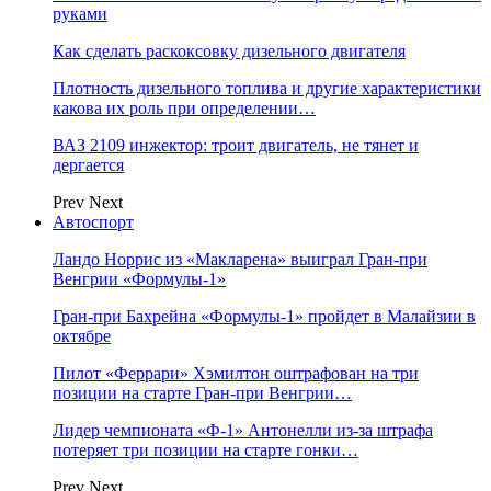
руками
Как сделать раскоксовку дизельного двигателя
Плотность дизельного топлива и другие характеристики
какова их роль при определении…
ВАЗ 2109 инжектор: троит двигатель, не тянет и
дергается
Prev
Next
Автоспорт
Ландо Норрис из «Макларена» выиграл Гран‑при
Венгрии «Формулы‑1»
Гран‑при Бахрейна «Формулы‑1» пройдет в Малайзии в
октябре
Пилот «Феррари» Хэмилтон оштрафован на три
позиции на старте Гран‑при Венгрии…
Лидер чемпионата «Ф‑1» Антонелли из‑за штрафа
потеряет три позиции на старте гонки…
Prev
Next