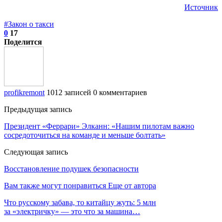
Источник
#Закон о такси
0
17
Поделится
profikremont
1012 записей
0 комментариев
Предыдущая запись
Президент «Феррари» Элканн: «Нашим пилотам важно
сосредоточиться на команде и меньше болтать»
Следующая запись
Восстановление подушек безопасности
Вам также могут понравиться
Еще от автора
Что русскому забава, то китайцу жуть: 5 млн
за «электричку» — это что за машина…