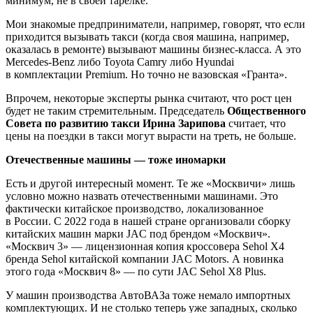
минимум, не в своей тарелке.
Мои знакомые предприниматели, например, говорят, что если
приходится вызывать такси (когда своя машина, например,
оказалась в ремонте) вызывают машины бизнес-класса. А это
Mercedes-Benz либо Toyota Camry либо Hyundai
в комплектации Premium. Но точно не вазовская «Гранта».
Впрочем, некоторые эксперты рынка считают, что рост цен
будет не таким стремительным. Председатель
Общественного
Совета по развитию такси Ирина Зарипова
считает, что
цены на поездки в такси могут вырасти на треть, не больше.
Отечественные машины — тоже иномарки
Есть и другой интересный момент. Те же «Москвичи» лишь
условно можно назвать отечественными машинами. Это
фактически китайское производство, локализованное
в России. С 2022 года в нашей стране организовали сборку
китайских машин марки JAC под брендом «Москвич».
«Москвич 3» — лицензионная копия кроссовера Sehol X4
бренда Sehol китайской компании JAC Motors. А новинка
этого года «Москвич 8» — по сути JAC Sehol X8 Plus.
У машин производства АвтоВАЗа тоже немало импортных
комплектующих. И не столько теперь уже западных, сколько