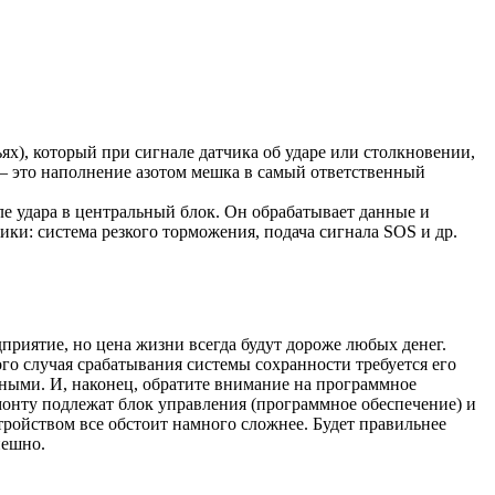
ях), который при сигнале датчика об ударе или столкновении,
 – это наполнение азотом мешка в самый ответственный
е удара в центральный блок. Он обрабатывает данные и
ики: система резкого торможения, подача сигнала SOS и др.
дприятие, но цена жизни всегда будут дороже любых денег.
ого случая срабатывания системы сохранности требуется его
одными. И, наконец, обратите внимание на программное
монту подлежат блок управления (программное обеспечение) и
тройством все обстоит намного сложнее. Будет правильнее
пешно.