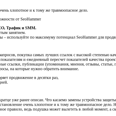
чень хлопотное и к тому же травмоопасное дело.
жности от SeoHammer
EO, Трафик и SMM.
тым занятием.
зы – используйте по максимуму потенциал SeoHammer для продв
апросов, покупка самых лучших ссылок с высокой степенью кач
 показателям и ежедневный пересчет показателей качества проек
ые ссылки, публикации (упоминания, мнения, отзывы, статьи, п
просы, на которые нужно обратить внимание.
оряет продвижение в десятки раз,
дней.
ратце уже ранее описан. Что касаемо замены устройства защиты
становление очень хлопотное и к тому же травмоопасное дело. Н
ое правило, ведь подушка может вылететь в любой момент, а скоро