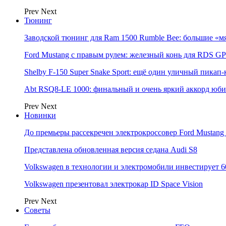
Prev
Next
Тюнинг
Заводской тюнинг для Ram 1500 Rumble Bee: большие «м
Ford Mustang с правым рулем: железный конь для RDS GP
Shelby F-150 Super Snake Sport: ещё один уличный пика
Abt RSQ8-LE 1000: финальный и очень яркий аккорд юбил
Prev
Next
Новинки
До премьеры рассекречен электрокроссовер Ford Mustang
Представлена обновленная версия седана Audi S8
Volkswagen в технологии и электромобили инвестирует 6
Volkswagen презентовал электрокар ID Space Vision
Prev
Next
Советы