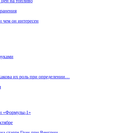
 цен на топливо
транения
 и чем он интересен
руками
 какова их роль при определении…
я
ии «Формулы‑1»
ктябре
на старте Гран‑при Венгрии…