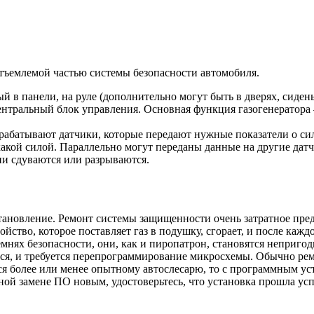
тъемлемой частью системы безопасности автомобиля.
в панели, на руле (дополнительно могут быть в дверях, сидень
центральный блок управления. Основная функция газогенератора
рабатывают датчики, которые передают нужные показатели о сил
какой силой. Параллельно могут переданы данные на другие датч
они сдуваются или разрываются.
сстановление. Ремонт системы защищенности очень затратное пре
йство, которое поставляет газ в подушку, сгорает, и после кажд
ремнях безопасности, они, как и пиропатрон, становятся неприг
ется, и требуется перепрограммирование микросхемы. Обычно ре
ся более или менее опытному автослесарю, то с программным ус
ной замене ПО новым, удостоверьтесь, что установка прошла ус