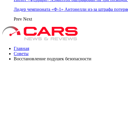
Лидер чемпионата «Ф‑1» Антонелли из‑за штрафа потеря
Prev
Next
Главная
Советы
Восстановление подушек безопасности