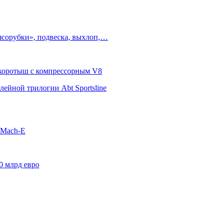
ясорубки», подвеска, выхлоп,…
п-коротыш с компрессорным V8
ейной трилогии Abt Sportsline
 Mach-E
0 млрд евро