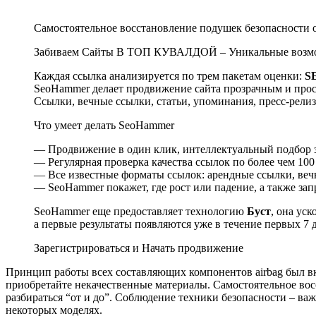
Самостоятельное восстановление подушек безопасности о
Забиваем Сайты В ТОП КУВАЛДОЙ – Уникальные возмо
Каждая ссылка анализируется по трем пакетам оценки:
S
SeoHammer делает продвижение сайта прозрачным и прос
Ссылки, вечные ссылки, статьи, упоминания, пресс-рели
Что умеет делать SeoHammer
— Продвижение в один клик, интеллектуальный подбор з
— Регулярная проверка качества ссылок по более чем 100
— Все известные форматы ссылок: арендные ссылки, вечн
— SeoHammer покажет, где рост или падение, а также за
SeoHammer еще предоставляет технологию
Буст
, она уск
а первые результаты появляются уже в течение первых 7 
Зарегистрироваться и Начать продвижение
Принцип работы всех составляющих компонентов airbag был вк
приобретайте некачественные материалы. Самостоятельное вос
разбираться “от и до”. Соблюдение техники безопасности – важн
некоторых моделях.