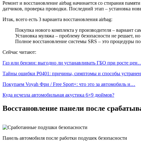
Ремонт и восстановление airbag начинается со стирания памят
датчиков, проверка проводки. Последний этап – установка но
Итак, всего есть 3 варианта восстановления airbag:
Покупка нового комплекта у производителя – вариант са
Установка муляжа – проблему безопасности не решает, но
Полное восстановление системы SRS – это процедуры по
Сейчас читают:
Газ или бензин: выгодно ли устанавливать ГБО при росте цен
Тайны ошибки P0401: причины, симптомы и способы устране
Покупаем Voyah Фри / Free Sport+: что это за автомобиль и…
Куда исчезла автомобильная акустика 6×9 дюймов?
Восстановление панели после срабатыв
Панель автомобиля после работки подушек безопасности