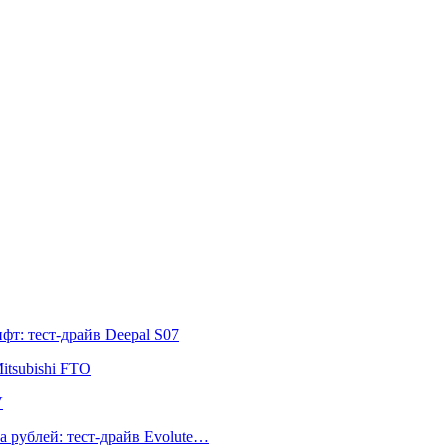
т: тест-драйв Deepal S07
itsubishi FTO
V
а рублей: тест-драйв Evolute…