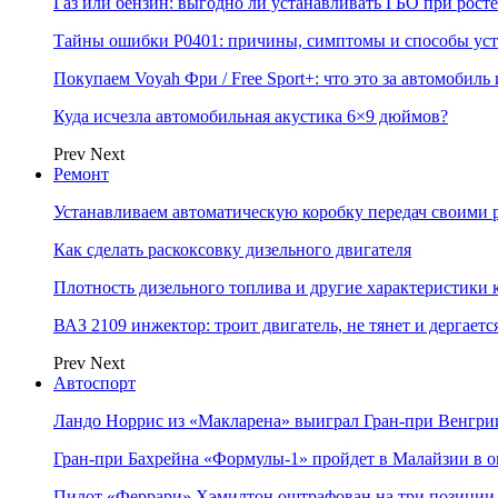
Газ или бензин: выгодно ли устанавливать ГБО при росте
Тайны ошибки P0401: причины, симптомы и способы ус
Покупаем Voyah Фри / Free Sport+: что это за автомобиль
Куда исчезла автомобильная акустика 6×9 дюймов?
Prev
Next
Ремонт
Устанавливаем автоматическую коробку передач своими 
Как сделать раскоксовку дизельного двигателя
Плотность дизельного топлива и другие характеристики
ВАЗ 2109 инжектор: троит двигатель, не тянет и дергаетс
Prev
Next
Автоспорт
Ландо Норрис из «Макларена» выиграл Гран‑при Венгр
Гран‑при Бахрейна «Формулы‑1» пройдет в Малайзии в о
Пилот «Феррари» Хэмилтон оштрафован на три позиции 